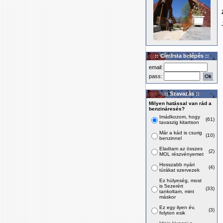
:: Címlista belépés ::
email:
pass:
:: Szavazás ::
Milyen hatással van rád a
benzináresés?
Imádkozom, hogy
(61)
tavaszig kitartson
Már a kád is csurig
(10)
benzinnel
Eladtam az összes
(2)
MOL részvényemet
Hosszabb nyári
(4)
túrákat szervezek
Ez hülyeség, most
is 5ezerért
(33)
tankoltam, mint
máskor
Ez egy ilyen év,
(3)
folyton esik