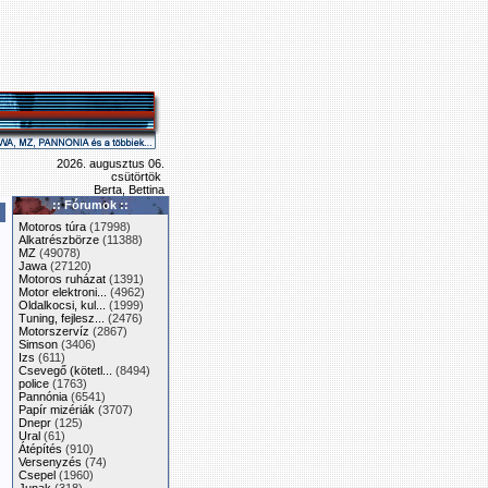
2026. augusztus 06.
csütörtök
Berta, Bettina
:: Fórumok ::
Motoros túra
(17998)
Alkatrészbörze
(11388)
MZ
(49078)
Jawa
(27120)
Motoros ruházat
(1391)
Motor elektroni...
(4962)
Oldalkocsi, kul...
(1999)
Tuning, fejlesz...
(2476)
Motorszervíz
(2867)
Simson
(3406)
Izs
(611)
Csevegő (kötetl...
(8494)
police
(1763)
Pannónia
(6541)
Papír mizériák
(3707)
Dnepr
(125)
Ural
(61)
Átépítés
(910)
Versenyzés
(74)
Csepel
(1960)