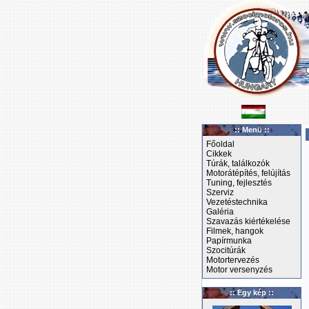
:: Menü ::
Főoldal
Cikkek
Túrák, találkozók
Motorátépítés, felújítás
Tuning, fejlesztés
Szerviz
Vezetéstechnika
Galéria
Szavazás kiértékelése
Filmek, hangok
Papírmunka
Szocitúrák
Motortervezés
Motor versenyzés
:: Egy kép ::