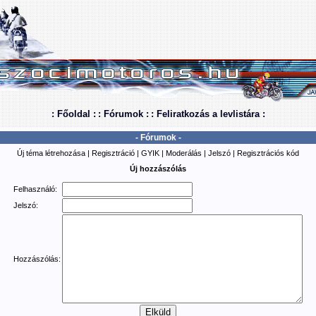
: Főoldal :
: Fórumok :
: Feliratkozás a levlistára :
- Fórumok -
Új téma létrehozása
|
Regisztráció
|
GYIK
|
Moderálás
|
Jelszó
|
Regisztrációs kód
Új hozzászólás
Felhasználó:
Jelszó:
Hozzászólás: