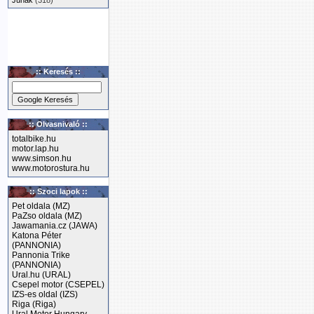
Junak
(318)
:: Keresés ::
:: Olvasnivaló ::
totalbike.hu
motor.lap.hu
www.simson.hu
www.motorostura.hu
:: Szoci lapok ::
Pet oldala (MZ)
PaZso oldala (MZ)
Jawamania.cz (JAWA)
Katona Péter
(PANNONIA)
Pannonia Trike
(PANNONIA)
Ural.hu (URAL)
Csepel motor (CSEPEL)
IZS-es oldal (IZS)
Riga (Riga)