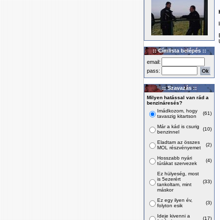
:: Címlista belépés ::
email:
pass:
:: Szavazás ::
Milyen hatással van rád a
benzináresés?
Imádkozom, hogy
(61)
tavaszig kitartson
Már a kád is csurig
(10)
benzinnel
Eladtam az összes
(2)
MOL részvényemet
Hosszabb nyári
(4)
túrákat szervezek
Ez hülyeség, most
is 5ezerért
(33)
tankoltam, mint
máskor
Ez egy ilyen év,
(3)
folyton esik
Ideje kivenni a
(17)