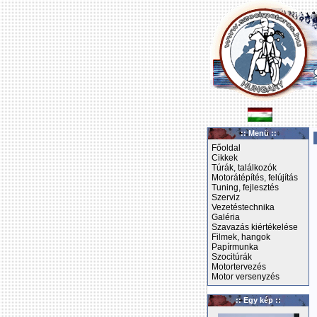
:: Menü ::
Főoldal
Cikkek
Túrák, találkozók
Motorátépítés, felújítás
Tuning, fejlesztés
Szerviz
Vezetéstechnika
Galéria
Szavazás kiértékelése
Filmek, hangok
Papírmunka
Szocitúrák
Motortervezés
Motor versenyzés
:: Egy kép ::