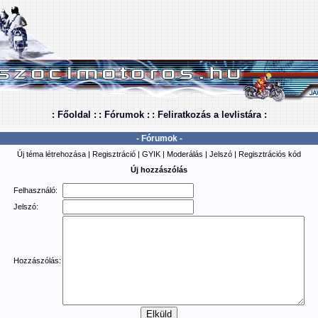
: Főoldal :
: Fórumok :
: Feliratkozás a levlistára :
- Fórumok -
Új téma létrehozása
|
Regisztráció
|
GYIK
|
Moderálás
|
Jelszó
|
Regisztrációs kód
Új hozzászólás
Felhasználó:
Jelszó:
Hozzászólás: