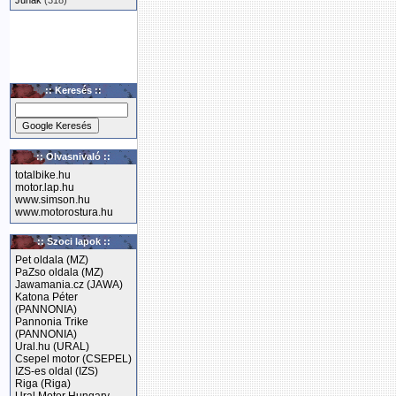
Junak
(318)
:: Keresés ::
:: Olvasnivaló ::
totalbike.hu
motor.lap.hu
www.simson.hu
www.motorostura.hu
:: Szoci lapok ::
Pet oldala (MZ)
PaZso oldala (MZ)
Jawamania.cz (JAWA)
Katona Péter
(PANNONIA)
Pannonia Trike
(PANNONIA)
Ural.hu (URAL)
Csepel motor (CSEPEL)
IZS-es oldal (IZS)
Riga (Riga)