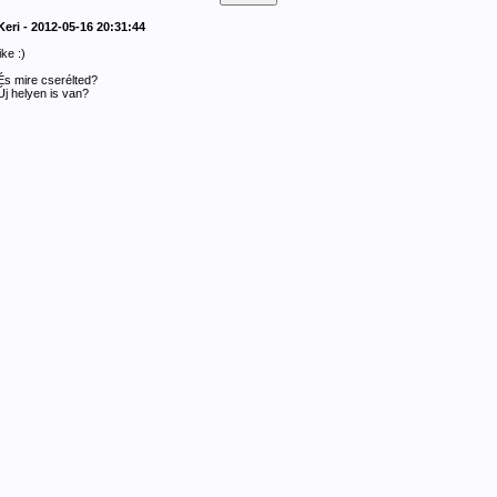
Keri - 2012-05-16 20:31:44
like :)
És mire cserélted?
Új helyen is van?