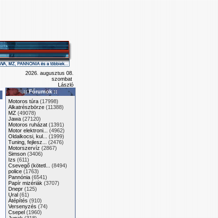
2026. augusztus 08.
szombat
László
:: Fórumok ::
Motoros túra
(17998)
Alkatrészbörze
(11388)
MZ
(49078)
Jawa
(27120)
Motoros ruházat
(1391)
Motor elektroni...
(4962)
Oldalkocsi, kul...
(1999)
Tuning, fejlesz...
(2476)
Motorszervíz
(2867)
Simson
(3406)
Izs
(611)
Csevegő (kötetl...
(8494)
police
(1763)
Pannónia
(6541)
Papír mizériák
(3707)
Dnepr
(125)
Ural
(61)
Átépítés
(910)
Versenyzés
(74)
Csepel
(1960)