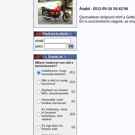
Árpád - 2012-05-16 16:42:56
Gyorsabban dolgozol mint a Gotts
Én is szocimotoros vagyok, az en
:: Címlista belépés ::
email:
pass:
:: Szavazás ::
Milyen hatással van rád a
benzináresés?
Imádkozom, hogy
(61)
tavaszig kitartson
Már a kád is csurig
(10)
benzinnel
Eladtam az összes
(2)
MOL részvényemet
Hosszabb nyári
(4)
túrákat szervezek
Ez hülyeség, most
is 5ezerért
(33)
tankoltam, mint
máskor
Ez egy ilyen év,
(3)
folyton esik