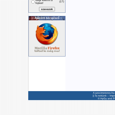
Ideje kivenni a
(17)
fojtást!
:: Ajánlott böngésző ::
A szocimotoros.hu 
||
Írj nekünk
::
Imp
©
HyGy
and Pee