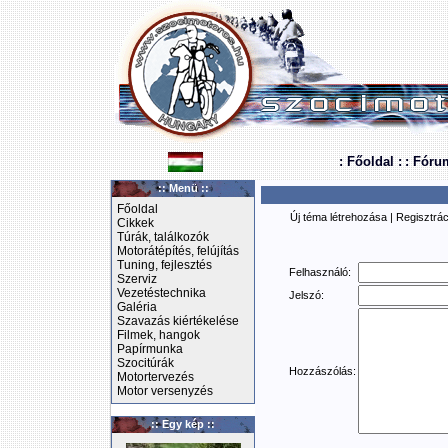
: Főoldal :
: Fóru
:: Menü ::
Főoldal
Új téma létrehozása
|
Regisztrác
Cikkek
Túrák, találkozók
Motorátépítés, felújítás
Tuning, fejlesztés
Felhasználó:
Szerviz
Vezetéstechnika
Jelszó:
Galéria
Szavazás kiértékelése
Filmek, hangok
Papírmunka
Szocitúrák
Hozzászólás:
Motortervezés
Motor versenyzés
:: Egy kép ::