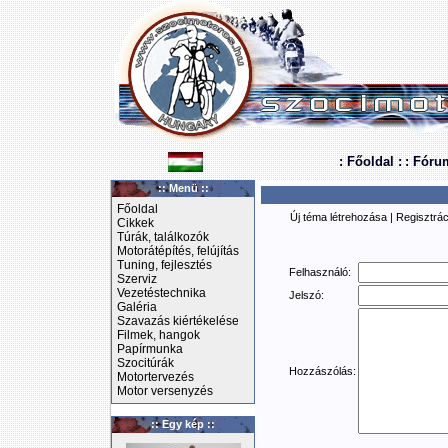
: Főoldal :
: Fóru
:: Menü ::
Főoldal
Új téma létrehozása
|
Regisztrác
Cikkek
Túrák, találkozók
Motorátépítés, felújítás
Tuning, fejlesztés
Felhasználó:
Szerviz
Vezetéstechnika
Jelszó:
Galéria
Szavazás kiértékelése
Filmek, hangok
Papírmunka
Szocitúrák
Hozzászólás:
Motortervezés
Motor versenyzés
:: Egy kép ::