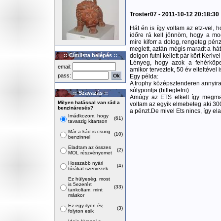
Troster07 - 2011-10-12 20:18:30
Hát én is így voltam az etz-vel, 
időre rá kell jönnöm, hogy a m
mire kiforr a dolog, rengeteg pénz
meglett, aztán mégis maradt a hát
:: Címlista belépés ::
dolgon futni kellett pár kört Keriv
Lényeg, hogy azok a fehérköp
email:
amikor terveztek, 50 év elteltével
pass:
Egy példa:
A trophy középsztenderen annyira 
súlypontja.(billegtetni).
:: Szavazás ::
Amúgy az ETS elkelt így megmar
Milyen hatással van rád a
voltam az egyik elmebeteg aki 300-é
benzináresés?
a pénzt.De mivel Ets nincs, így el
Imádkozom, hogy
(61)
tavaszig kitartson
Már a kád is csurig
(10)
benzinnel
Eladtam az összes
(2)
MOL részvényemet
Hosszabb nyári
(4)
túrákat szervezek
Ez hülyeség, most
is 5ezerért
(33)
tankoltam, mint
máskor
Ez egy ilyen év,
(3)
folyton esik