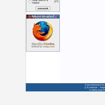
Ideje kivenni a
(17)
fojtást!
:: Ajánlott böngésző ::
A szocimotoros.hu 
||
Írj nekünk
::
Imp
©
HyGy
and Pee