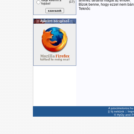
amihez tartaná magát az ember.
Ideje kivenni a
(17)
fojtást!
Bízok benne, hogy ezzel nem bánt
Teknőc
:: Ajánlott böngésző ::
A szocimotoros.hu 
||
Írj nekünk
::
Imp
©
HyGy
and Pee