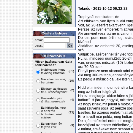
Teknőc - 2011-10-12 06:32:23
Trophynál nem tudom, de:
Azt elhiszem, van ilyen is, aki enn
Volt, aki 20 ezerért akart venni igen
Persze, az ilyen emberek miatt va
:: Címlista belépés ::
Aki annyiért vesz, az ne is várjon 
De ezt pont nem érti meg, után
email:
kiváncsi.
pass:
Általában az emberek 20, esetleg
szó.
Valljuk be, azért ennél tényleg tö
:: Szavazás ::
PL: új, minőségi gumi,(2db 20-24 r
Milyen hatással van rád a
van, érvényes műszaki,(10) biztos
benzináresés?
ára 70-80 ezer.
Imádkozom, hogy
Ennyit persze nem akarnak adni egy
(61)
tavaszig kitartson
Aki meg 300-ra tarja, annak tényleg
Ez pedig a másik oldal, aki isten 
Már a kád is csurig
(10)
benzinnel
Hidd el, minden motor igényli a ka
Eladtam az összes
(2)
még az Indian is igényli.
MOL részvényemet
Ha ezt megkapja, akkor hűen s jól
Hosszabb nyári
(4)
Indian?-Itt jön az, hogy ki, mit isten
túrákat szervezek
Az hogy kinek, mit jelent a motor,
Ez hülyeség, most
saját szuvenír joga, az pénzre sose
is 5ezerért
Esetleg, ha azonos emlék miatt a
(33)
tankoltam, mint
Erre is volt már példa, még Indian 
máskor
De a jó emlékeket érdemes meghag
Ez egy ilyen év,
hozzájárul az ember értékeihez, 
(3)
folyton esik
A múltat, emlékeket nem szabad me