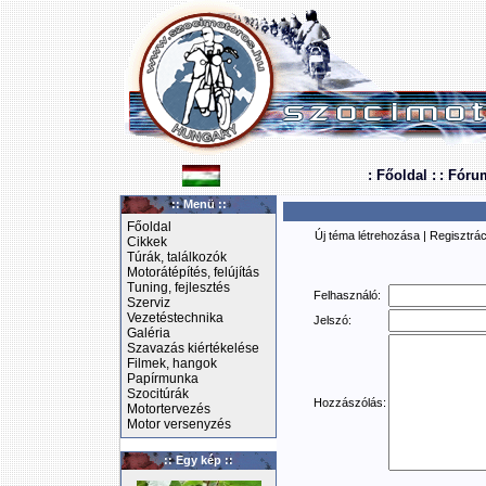
: Főoldal :
: Fóru
:: Menü ::
Főoldal
Új téma létrehozása
|
Regisztrác
Cikkek
Túrák, találkozók
Motorátépítés, felújítás
Tuning, fejlesztés
Felhasználó:
Szerviz
Vezetéstechnika
Jelszó:
Galéria
Szavazás kiértékelése
Filmek, hangok
Papírmunka
Szocitúrák
Hozzászólás:
Motortervezés
Motor versenyzés
:: Egy kép ::