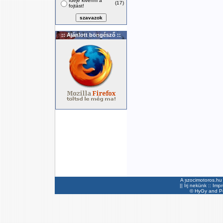
Ideje kivenni a
(17)
fojtást!
:: Ajánlott böngésző ::
A szocimotoros.hu 
||
Írj nekünk
::
Imp
©
HyGy
and Pee