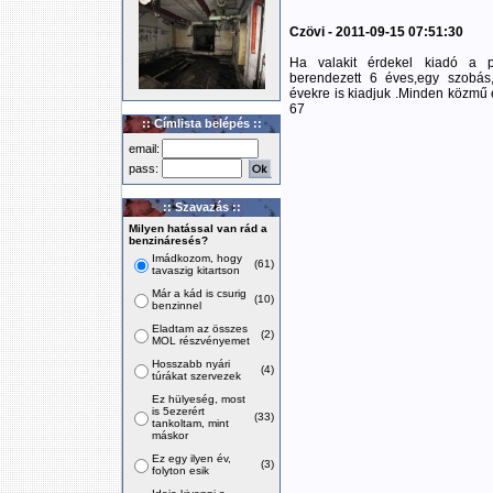
Czövi - 2011-09-15 07:51:30
Ha valakit érdekel kiadó a pe
berendezett 6 éves,egy szobás,
évekre is kiadjuk .Minden közmű
67
:: Címlista belépés ::
email:
pass:
:: Szavazás ::
Milyen hatással van rád a
benzináresés?
Imádkozom, hogy
(61)
tavaszig kitartson
Már a kád is csurig
(10)
benzinnel
Eladtam az összes
(2)
MOL részvényemet
Hosszabb nyári
(4)
túrákat szervezek
Ez hülyeség, most
is 5ezerért
(33)
tankoltam, mint
máskor
Ez egy ilyen év,
(3)
folyton esik