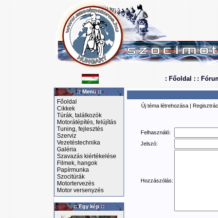
: Főoldal :
: Fóru
:: Menü ::
Főoldal
Új téma létrehozása
|
Regisztrác
Cikkek
Túrák, találkozók
Motorátépítés, felújítás
Tuning, fejlesztés
Felhasználó:
Szerviz
Vezetéstechnika
Jelszó:
Galéria
Szavazás kiértékelése
Filmek, hangok
Papírmunka
Szocitúrák
Hozzászólás:
Motortervezés
Motor versenyzés
:: Egy kép ::