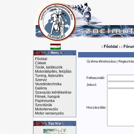
: Főoldal :
: Fóru
:: Menü ::
Főoldal
Új téma létrehozása
|
Regisztrác
Cikkek
Túrák, találkozók
Motorátépítés, felújítás
Tuning, fejlesztés
Felhasználó:
Szerviz
Vezetéstechnika
Jelszó:
Galéria
Szavazás kiértékelése
Filmek, hangok
Papírmunka
Szocitúrák
Hozzászólás:
Motortervezés
Motor versenyzés
:: Egy kép ::