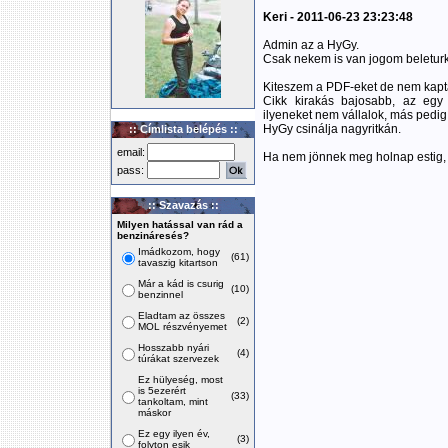
Keri - 2011-06-23 23:23:48
Admin az a HyGy.
Csak nekem is van jogom beleturk
Kiteszem a PDF-eket de nem kap
Cikk kirakás bajosabb, az egy 
ilyeneket nem vállalok, más pedig
HyGy csinálja nagyritkán.
:: Címlista belépés ::
email:
Ha nem jönnek meg holnap estig, 
pass:
:: Szavazás ::
Milyen hatással van rád a
benzináresés?
Imádkozom, hogy
(61)
tavaszig kitartson
Már a kád is csurig
(10)
benzinnel
Eladtam az összes
(2)
MOL részvényemet
Hosszabb nyári
(4)
túrákat szervezek
Ez hülyeség, most
is 5ezerért
(33)
tankoltam, mint
máskor
Ez egy ilyen év,
(3)
folyton esik