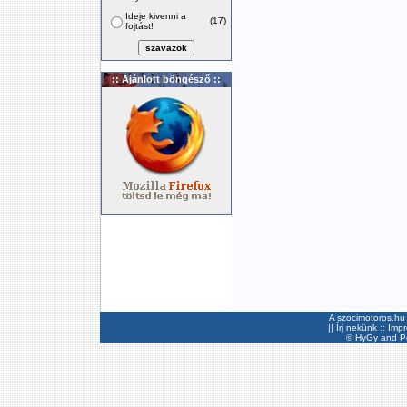
Ideje kivenni a
(17)
fojtást!
:: Ajánlott böngésző ::
A szocimotoros.hu 
||
Írj nekünk
::
Imp
©
HyGy
and Pee