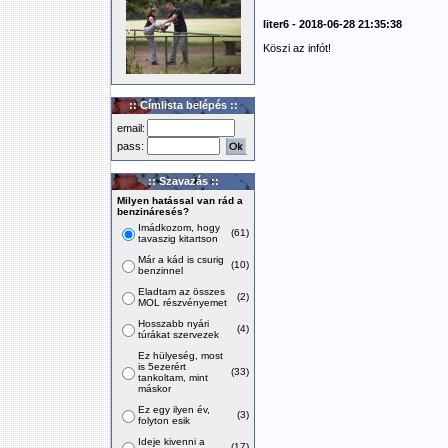
liter6 - 2018-06-28 21:35:38
Köszi az infót!
:: Címlista belépés ::
email:
pass:
:: Szavazás ::
Milyen hatással van rád a
benzináresés?
Imádkozom, hogy
(61)
tavaszig kitartson
Már a kád is csurig
(10)
benzinnel
Eladtam az összes
(2)
MOL részvényemet
Hosszabb nyári
(4)
túrákat szervezek
Ez hülyeség, most
is 5ezerért
(33)
tankoltam, mint
máskor
Ez egy ilyen év,
(3)
folyton esik
Ideje kivenni a
(17)