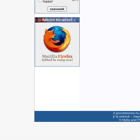
fojtást!
:: Ajánlott böngésző ::
A szocimotoros.hu 
||
Írj nekünk
::
Imp
©
HyGy
and Pee