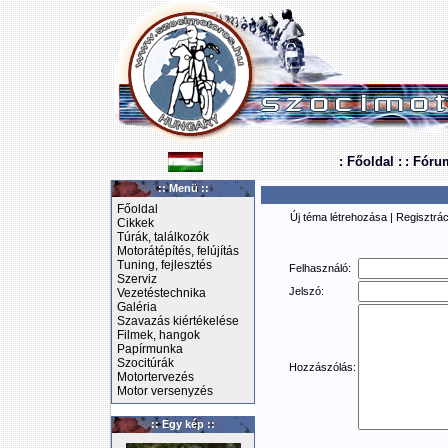
: Főoldal :
: Fóru
:: Menü ::
Főoldal
Új téma létrehozása
|
Regisztrác
Cikkek
Túrák, találkozók
Motorátépítés, felújítás
Tuning, fejlesztés
Felhasználó:
Szerviz
Jelszó:
Vezetéstechnika
Galéria
Szavazás kiértékelése
Filmek, hangok
Papírmunka
Szocitúrák
Hozzászólás:
Motortervezés
Motor versenyzés
:: Egy kép ::