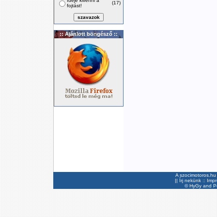
Ideje kivenni a
(17)
fojtást!
:: Ajánlott böngésző ::
A szocimotoros.hu 
||
Írj nekünk
::
Imp
©
HyGy
and Pee