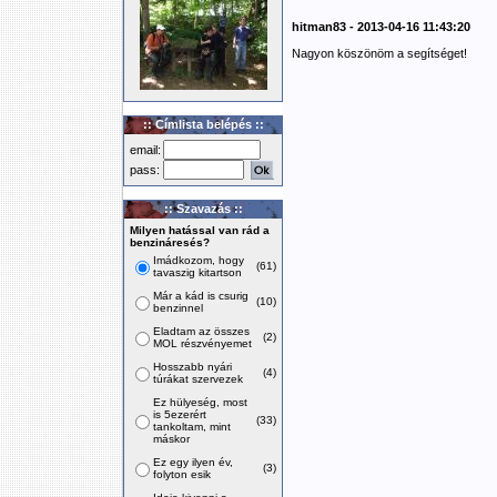
hitman83 - 2013-04-16 11:43:20
Nagyon köszönöm a segítséget!
:: Címlista belépés ::
email:
pass:
:: Szavazás ::
Milyen hatással van rád a
benzináresés?
Imádkozom, hogy
(61)
tavaszig kitartson
Már a kád is csurig
(10)
benzinnel
Eladtam az összes
(2)
MOL részvényemet
Hosszabb nyári
(4)
túrákat szervezek
Ez hülyeség, most
is 5ezerért
(33)
tankoltam, mint
máskor
Ez egy ilyen év,
(3)
folyton esik