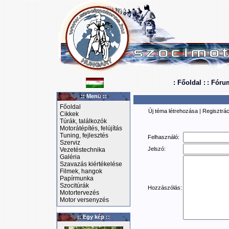
: Főoldal :
: Fóru
:: Menü ::
Főoldal
Új téma létrehozása
|
Regisztrác
Cikkek
Túrák, találkozók
Motorátépítés, felújítás
Tuning, fejlesztés
Felhasználó:
Szerviz
Jelszó:
Vezetéstechnika
Galéria
Szavazás kiértékelése
Filmek, hangok
Papírmunka
Szocitúrák
Hozzászólás:
Motortervezés
Motor versenyzés
:: Egy kép ::