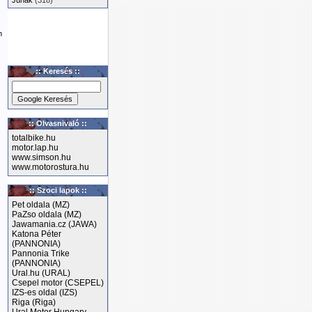
Junak
(318)
n
:: Keresés ::
:: Olvasnivaló ::
totalbike.hu
motor.lap.hu
www.simson.hu
www.motorostura.hu
:: Szoci lapok ::
Pet oldala (MZ)
PaZso oldala (MZ)
Jawamania.cz (JAWA)
Katona Péter
(PANNONIA)
Pannonia Trike
(PANNONIA)
Ural.hu (URAL)
Csepel motor (CSEPEL)
IZS-es oldal (IZS)
Riga (Riga)