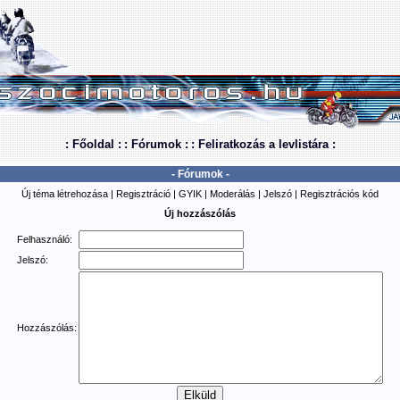
: Főoldal :
: Fórumok :
: Feliratkozás a levlistára :
- Fórumok -
Új téma létrehozása
|
Regisztráció
|
GYIK
|
Moderálás
|
Jelszó
|
Regisztrációs kód
Új hozzászólás
Felhasználó:
Jelszó:
Hozzászólás: