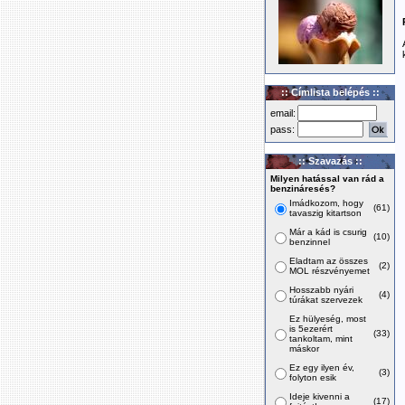
:: Címlista belépés ::
email:
pass:
:: Szavazás ::
Milyen hatással van rád a
benzináresés?
Imádkozom, hogy
(61)
tavaszig kitartson
Már a kád is csurig
(10)
benzinnel
Eladtam az összes
(2)
MOL részvényemet
Hosszabb nyári
(4)
túrákat szervezek
Ez hülyeség, most
is 5ezerért
(33)
tankoltam, mint
máskor
Ez egy ilyen év,
(3)
folyton esik
Ideje kivenni a
(17)