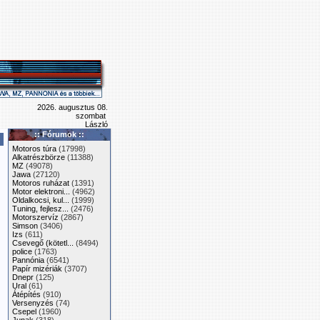
2026. augusztus 08.
szombat
László
:: Fórumok ::
Motoros túra
(17998)
Alkatrészbörze
(11388)
MZ
(49078)
Jawa
(27120)
Motoros ruházat
(1391)
Motor elektroni...
(4962)
Oldalkocsi, kul...
(1999)
Tuning, fejlesz...
(2476)
Motorszervíz
(2867)
Simson
(3406)
Izs
(611)
Csevegő (kötetl...
(8494)
police
(1763)
Pannónia
(6541)
Papír mizériák
(3707)
Dnepr
(125)
Ural
(61)
Átépítés
(910)
Versenyzés
(74)
Csepel
(1960)