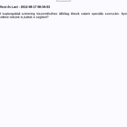
Ricsi és Laci - 2012-08-17 08:34:53
A kuplungoldali szimering kiszereléséhez állítólag létezik valami speciális szerszám. Ilye
kellene nekünk is,tudtok-e segíteni?