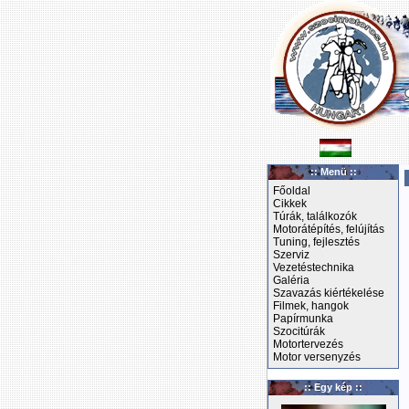
:: Menü ::
Főoldal
Cikkek
Túrák, találkozók
Motorátépítés, felújítás
Tuning, fejlesztés
Szerviz
Vezetéstechnika
Galéria
Szavazás kiértékelése
Filmek, hangok
Papírmunka
Szocitúrák
Motortervezés
Motor versenyzés
:: Egy kép ::