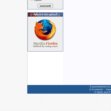
:: Ajánlott böngésző ::
A szocimotoros.hu 
||
Írj nekünk
::
Imp
©
HyGy
and Pee