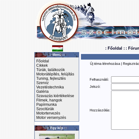
: Főoldal :
: Fóru
:: Menü ::
Főoldal
Új téma létrehozása
|
Regisztrác
Cikkek
Túrák, találkozók
Motorátépítés, felújítás
Tuning, fejlesztés
Felhasználó:
Szerviz
Jelszó:
Vezetéstechnika
Galéria
Szavazás kiértékelése
Filmek, hangok
Papírmunka
Szocitúrák
Hozzászólás:
Motortervezés
Motor versenyzés
:: Egy kép ::