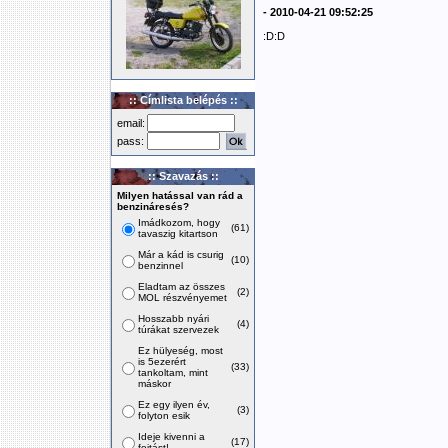
- 2010-04-21 09:52:25
:D:D
:: Címlista belépés ::
email:
pass:
:: Szavazás ::
Milyen hatással van rád a
benzináresés?
Imádkozom, hogy
(61)
tavaszig kitartson
Már a kád is csurig
(10)
benzinnel
Eladtam az összes
(2)
MOL részvényemet
Hosszabb nyári
(4)
túrákat szervezek
Ez hülyeség, most
is 5ezerért
(33)
tankoltam, mint
máskor
Ez egy ilyen év,
(3)
folyton esik
Ideje kivenni a
(17)
fojtást!