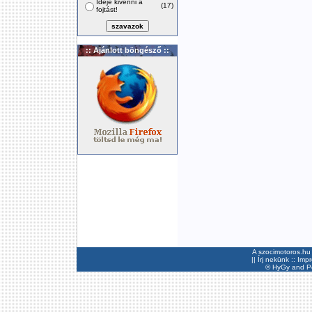
Ideje kivenni a
(17)
fojtást!
:: Ajánlott böngésző ::
A szocimotoros.hu 
||
Írj nekünk
::
Imp
©
HyGy
and Pee