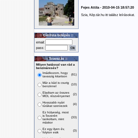
Fejes Attila - 2010-04-15 18:57:20
Szia, Kép.tár.hu itt találsz leírásokat.
:: Címlista belépés ::
email:
pass:
:: Szavazás ::
Milyen hatással van rád a
benzináresés?
Imádkozom, hogy
(61)
tavaszig kitartson
Már a kád is csurig
(10)
benzinnel
Eladtam az összes
(2)
MOL részvényemet
Hosszabb nyári
(4)
túrákat szervezek
Ez hülyeség, most
is 5ezerért
(33)
tankoltam, mint
máskor
Ez egy ilyen év,
(3)
folyton esik