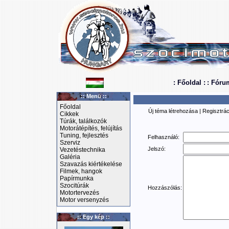
: Főoldal :
: Fóru
:: Menü ::
Főoldal
Új téma létrehozása
|
Regisztrác
Cikkek
Túrák, találkozók
Motorátépítés, felújítás
Tuning, fejlesztés
Felhasználó:
Szerviz
Jelszó:
Vezetéstechnika
Galéria
Szavazás kiértékelése
Filmek, hangok
Papírmunka
Szocitúrák
Hozzászólás:
Motortervezés
Motor versenyzés
:: Egy kép ::