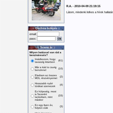
R.A. - 2010-04-09 21:19:15
Látom, mindenki lelkes a hírek hallatá
:: Címlista belépés ::
email:
pass:
:: Szavazás ::
Milyen hatással van rád a
benzináresés?
Imádkozom, hogy
(61)
tavaszig kitartson
Már a kád is csurig
(10)
benzinnel
Eladtam az összes
(2)
MOL részvényemet
Hosszabb nyári
(4)
túrákat szervezek
Ez hülyeség, most
is 5ezerért
(33)
tankoltam, mint
máskor
Ez egy ilyen év,
(3)
folyton esik