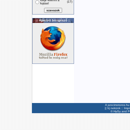
Ideje kivenni a
(17)
fojtást!
:: Ajánlott böngésző ::
A szocimotoros.hu 
||
Írj nekünk
::
Imp
©
HyGy
and Pee