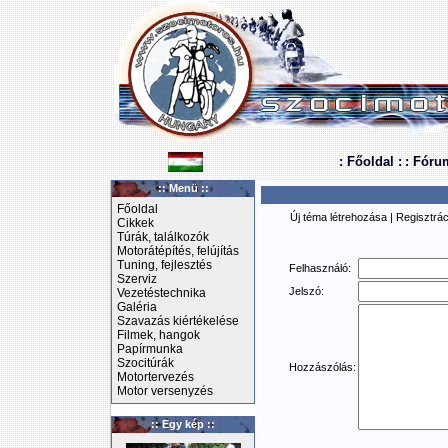
: Főoldal :
: Fóru
:: Menü ::
Főoldal
Új téma létrehozása
|
Regisztrác
Cikkek
Túrák, találkozók
Motorátépítés, felújítás
Tuning, fejlesztés
Felhasználó:
Szerviz
Jelszó:
Vezetéstechnika
Galéria
Szavazás kiértékelése
Filmek, hangok
Papírmunka
Szocitúrák
Hozzászólás:
Motortervezés
Motor versenyzés
:: Egy kép ::