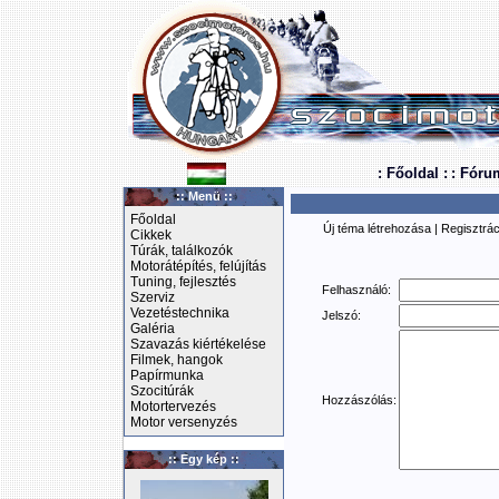
: Főoldal :
: Fóru
:: Menü ::
Főoldal
Új téma létrehozása
|
Regisztrác
Cikkek
Túrák, találkozók
Motorátépítés, felújítás
Tuning, fejlesztés
Felhasználó:
Szerviz
Vezetéstechnika
Jelszó:
Galéria
Szavazás kiértékelése
Filmek, hangok
Papírmunka
Szocitúrák
Hozzászólás:
Motortervezés
Motor versenyzés
:: Egy kép ::