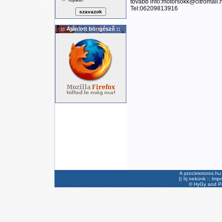
tovább infó:motorsokk@citromail.
Tel:06209813916
:: Ajánlott böngésző ::
A szocimotoros.hu 
||
Írj nekünk
::
Imp
©
HyGy
and Pee