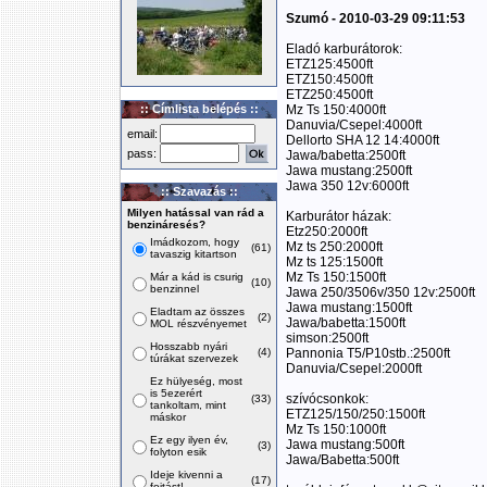
Szumó - 2010-03-29 09:11:53
Eladó karburátorok:
ETZ125:4500ft
ETZ150:4500ft
ETZ250:4500ft
:: Címlista belépés ::
Mz Ts 150:4000ft
Danuvia/Csepel:4000ft
email:
Dellorto SHA 12 14:4000ft
pass:
Jawa/babetta:2500ft
Jawa mustang:2500ft
Jawa 350 12v:6000ft
:: Szavazás ::
Milyen hatással van rád a
Karburátor házak:
benzináresés?
Etz250:2000ft
Imádkozom, hogy
Mz ts 250:2000ft
(61)
tavaszig kitartson
Mz ts 125:1500ft
Mz Ts 150:1500ft
Már a kád is csurig
(10)
benzinnel
Jawa 250/3506v/350 12v:2500ft
Jawa mustang:1500ft
Eladtam az összes
(2)
Jawa/babetta:1500ft
MOL részvényemet
simson:2500ft
Hosszabb nyári
(4)
Pannonia T5/P10stb.:2500ft
túrákat szervezek
Danuvia/Csepel:2000ft
Ez hülyeség, most
is 5ezerért
szívócsonkok:
(33)
tankoltam, mint
ETZ125/150/250:1500ft
máskor
Mz Ts 150:1000ft
Ez egy ilyen év,
Jawa mustang:500ft
(3)
folyton esik
Jawa/Babetta:500ft
Ideje kivenni a
(17)
fojtást!