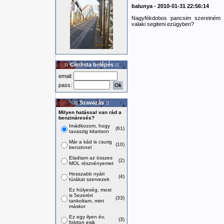
balunya - 2010-01-31 22:56:14
Nagyfékdobos pancsim szeretném u
valaki segiteni ezügyben?
:: Címlista belépés ::
email:
pass:
:: Szavazás ::
Milyen hatással van rád a
benzináresés?
Imádkozom, hogy
(61)
tavaszig kitartson
Már a kád is csurig
(10)
benzinnel
Eladtam az összes
(2)
MOL részvényemet
Hosszabb nyári
(4)
túrákat szervezek
Ez hülyeség, most
is 5ezerért
(33)
tankoltam, mint
máskor
Ez egy ilyen év,
(3)
folyton esik