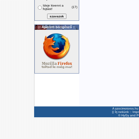
Ideje kivenni a
(17)
fojtást!
:: Ajánlott böngésző ::
A szocimotoros.hu 
||
Írj nekünk
::
Imp
©
HyGy
and Pee