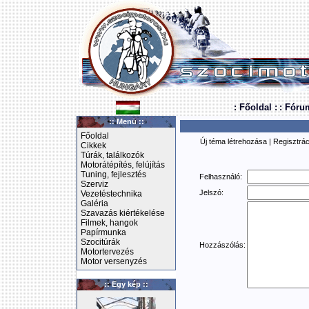
: Főoldal :
: Fóru
:: Menü ::
Főoldal
Új téma létrehozása
|
Regisztrác
Cikkek
Túrák, találkozók
Motorátépítés, felújítás
Tuning, fejlesztés
Felhasználó:
Szerviz
Jelszó:
Vezetéstechnika
Galéria
Szavazás kiértékelése
Filmek, hangok
Papírmunka
Szocitúrák
Hozzászólás:
Motortervezés
Motor versenyzés
:: Egy kép ::