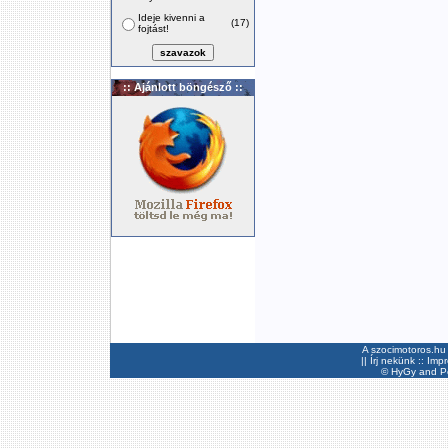
Ideje kivenni a
(17)
fojtást!
:: Ajánlott böngésző ::
A szocimotoros.hu 
||
Írj nekünk
::
Imp
©
HyGy
and Pee