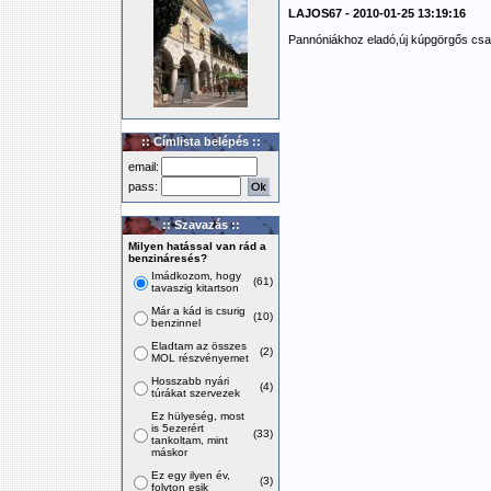
LAJOS67 - 2010-01-25 13:19:16
Pannóniákhoz eladó,új kúpgörgős csa
:: Címlista belépés ::
email:
pass:
:: Szavazás ::
Milyen hatással van rád a
benzináresés?
Imádkozom, hogy
(61)
tavaszig kitartson
Már a kád is csurig
(10)
benzinnel
Eladtam az összes
(2)
MOL részvényemet
Hosszabb nyári
(4)
túrákat szervezek
Ez hülyeség, most
is 5ezerért
(33)
tankoltam, mint
máskor
Ez egy ilyen év,
(3)
folyton esik