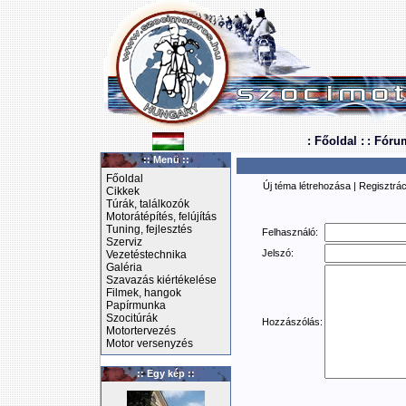
: Főoldal :
: Fóru
:: Menü ::
Főoldal
Új téma létrehozása
|
Regisztrác
Cikkek
Túrák, találkozók
Motorátépítés, felújítás
Tuning, fejlesztés
Felhasználó:
Szerviz
Jelszó:
Vezetéstechnika
Galéria
Szavazás kiértékelése
Filmek, hangok
Papírmunka
Szocitúrák
Hozzászólás:
Motortervezés
Motor versenyzés
:: Egy kép ::