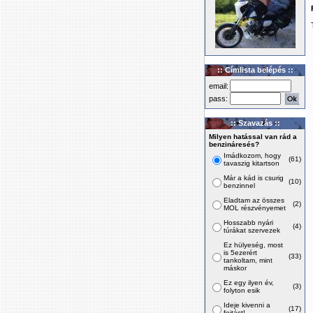
:: Címlista belépés ::
email:
pass:
:: Szavazás ::
Milyen hatással van rád a
benzináresés?
Imádkozom, hogy
(61)
tavaszig kitartson
Már a kád is csurig
(10)
benzinnel
Eladtam az összes
(2)
MOL részvényemet
Hosszabb nyári
(4)
túrákat szervezek
Ez hülyeség, most
is 5ezerért
(33)
tankoltam, mint
máskor
Ez egy ilyen év,
(3)
folyton esik
Ideje kivenni a
(17)
fojtást!