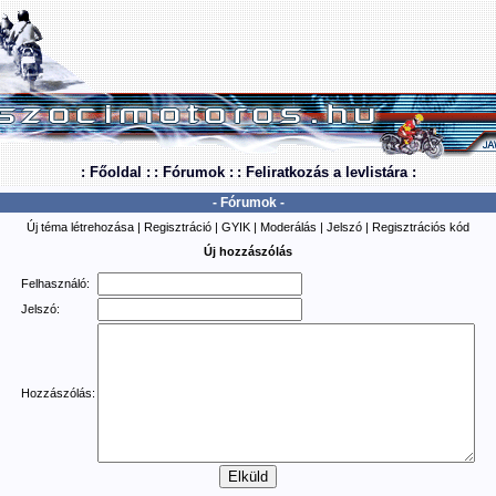
: Főoldal :
: Fórumok :
: Feliratkozás a levlistára :
- Fórumok -
Új téma létrehozása
|
Regisztráció
|
GYIK
|
Moderálás
|
Jelszó
|
Regisztrációs kód
Új hozzászólás
Felhasználó:
Jelszó:
Hozzászólás: