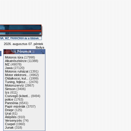
2026. augusztus 07. péntek
Ibolya
:: Fórumok ::
Motoros túra
(17998)
Alkatrészbörze
(11388)
MZ
(49078)
Jawa
(27120)
Motoros ruházat
(1391)
Motor elektroni...
(4962)
Oldalkocsi, kul...
(1999)
Tuning, fejlesz...
(2476)
Motorszervíz
(2867)
Simson
(3406)
Izs
(611)
Csevegő (kötetl...
(8494)
police
(1763)
Pannónia
(6541)
Papír mizériák
(3707)
Dnepr
(125)
Ural
(61)
Átépítés
(910)
Versenyzés
(74)
Csepel
(1960)
Junak
(318)