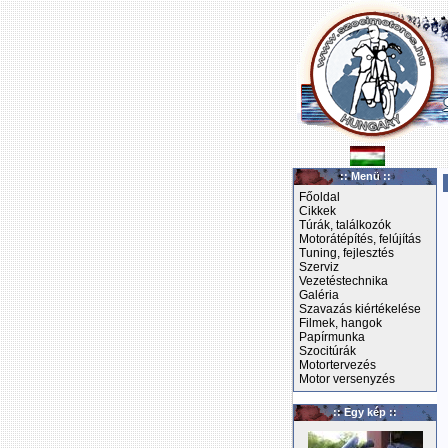
:: Menü ::
Főoldal
Cikkek
Túrák, találkozók
Motorátépítés, felújítás
Tuning, fejlesztés
Szerviz
Vezetéstechnika
Galéria
Szavazás kiértékelése
Filmek, hangok
Papírmunka
Szocitúrák
Motortervezés
Motor versenyzés
:: Egy kép ::