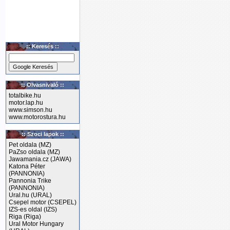
:: Keresés ::
:: Olvasnivaló ::
totalbike.hu
motor.lap.hu
www.simson.hu
www.motorostura.hu
:: Szoci lapok ::
Pet oldala (MZ)
PaZso oldala (MZ)
Jawamania.cz (JAWA)
Katona Péter
(PANNONIA)
Pannonia Trike
(PANNONIA)
Ural.hu (URAL)
Csepel motor (CSEPEL)
IZS-es oldal (IZS)
Riga (Riga)
Ural Motor Hungary