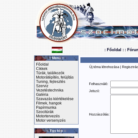
: Főoldal :
: Fóru
:: Menü ::
Főoldal
Új téma létrehozása
|
Regisztrác
Cikkek
Túrák, találkozók
Motorátépítés, felújítás
Tuning, fejlesztés
Felhasználó:
Szerviz
Vezetéstechnika
Jelszó:
Galéria
Szavazás kiértékelése
Filmek, hangok
Papírmunka
Szocitúrák
Hozzászólás:
Motortervezés
Motor versenyzés
:: Egy kép ::