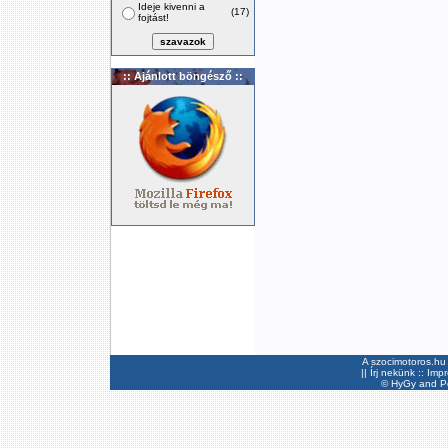
Ideje kivenni a
(17)
fojtást!
:: Ajánlott böngésző ::
A szocimotoros.hu 
||
Írj nekünk
::
Imp
©
HyGy
and Pee