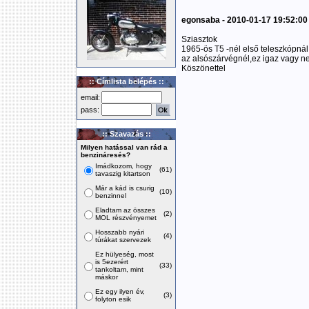
egonsaba - 2010-01-17 19:52:00
Sziasztok
1965-ös T5 -nél első teleszkópnál
az alsószárvégnél,ez igaz vagy n
Köszönettel
:: Címlista belépés ::
email:
pass:
:: Szavazás ::
Milyen hatással van rád a
benzináresés?
Imádkozom, hogy
(61)
tavaszig kitartson
Már a kád is csurig
(10)
benzinnel
Eladtam az összes
(2)
MOL részvényemet
Hosszabb nyári
(4)
túrákat szervezek
Ez hülyeség, most
is 5ezerért
(33)
tankoltam, mint
máskor
Ez egy ilyen év,
(3)
folyton esik