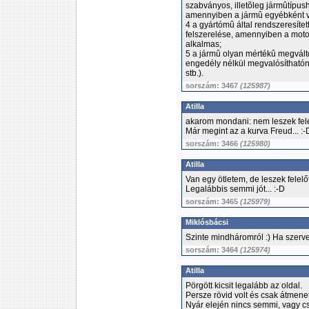
szabványos, illetõleg jármûtípus
amennyiben a jármû egyébként v
4 a gyártómû által rendszeresíte
felszerelése, amennyiben a moto
alkalmas;
5 a jármû olyan mértékû megvált
engedély nélkül megvalósíthatón
stb.).
sorszám: 3467
(125987)
Atilla
akarom mondani: nem leszek felel
Már megint az a kurva Freud... :-
sorszám: 3466
(125980)
Atilla
Van egy ötletem, de leszek felel
Legalábbis semmi jót... :-D
sorszám: 3465
(125979)
Miklósbácsi
Szinte mindháromról :) Ha szervez
sorszám: 3464
(125974)
Atilla
Pörgött kicsit legalább az oldal.
Persze rövid volt és csak átmeneti
Nyár elején nincs semmi, vagy cs