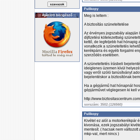
Fullkopy
:: Ajánlott böngésző ::
Meg is leltem :
A biztosítás szüneteltetése
Az érvényes jogszabály alapján le
díjfizetési kötelezettség szünet
kettő, de legfeljebb hat hónapig
vonatkozik a szüneteltetés lehe
kerékpárra és egyéb forgalmi eng
szerződés esetében.
A szüneteltetés írásbeli bejelent
ideiglenes üzemen kívül helyezé
vagy erről szóló tanúsítványt adot
bejelentéskor a biztosítónak bem
Ha a gépjármű hat hónapnál hoss
gépjárművet véglegesen ki kell v
http://www.biztositascentrum.com
sorszám: 3502
(126560)
Fullkopy
Kivétel ez alól a motorkerékpár
kivonása, ezek jogszabályi kivét
mentesít. ( hacsak nem változot
mkp-val, mert nincs )