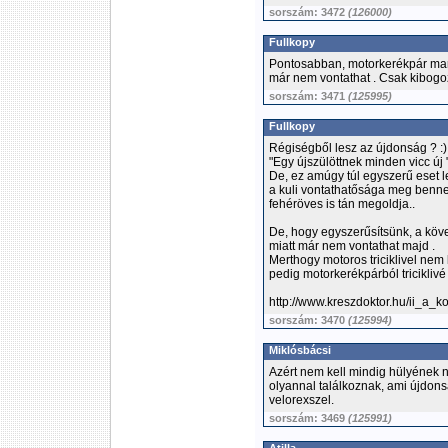
sorszám: 3472
(126000)
Fullkopy
Pontosabban, motorkerékpár mara
már nem vontathat . Csak kibog
sorszám: 3471
(125995)
Fullkopy
Régiségből lesz az újdonság ? :)
"Egy újszülöttnek minden vicc új 
De, ez amúgy túl egyszerű eset le
a kuli vontathatősága meg benne 
fehéröves is tán megoldja..
De, hogy egyszerűsítsünk, a köve
miatt már nem vontathat majd .
Merthogy motoros triciklivel nem 
pedig motorkerékpárból triciklivé 
http://www.kreszdoktor.hu/ii_a_
sorszám: 3470
(125994)
Miklósbácsi
Azért nem kell mindig hülyének n
olyannal találkoznak, ami újdonsá
velorexszel.
sorszám: 3469
(125991)