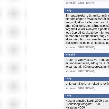
sorszám: 3489
(126470)
Lally
Én lepapiroztam, és amikor már 
eladóm céges névváltozásáról st
megvolt, akkor kellett vinni az o
ahol némi befizetett sárga csek
forgalmit. A törzskönyvet a postá
,egy épp ott várakozó bennfentes
telefonon a vizsgabiztost, hogy e
akkor még tán most sem lenne f
Sok szerencsét, és antibalfasz üg
sorszám: 3488
(126469)
Krisz03
"Csak" ki van lyukasztva, ahogyan
működésképtelen, addig ne is in
folyamatnak, háromszorosa, mint
sorszám: 3487
(126466)
Lally
Új forgalmi kell, ha neked is levá
sorszám: 3486
(126465)
Lally
Nekem ennyibe került 2009-ben
Eredetiség vizsgálat 15500
Kiszállás 4000