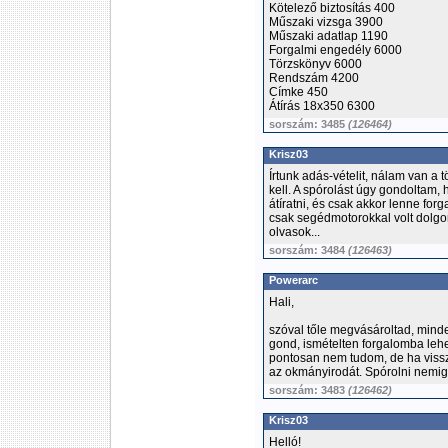
Kötelező biztosítás 400
Műszaki vizsga 3900
Műszaki adatlap 1190
Forgalmi engedély 6000
Törzskönyv 6000
Rendszám 4200
Címke 450
Átírás 18x350 6300
sorszám: 3485
(126464)
Krisz03
Írtunk adás-vételit, nálam van a 
kell. A spórolást úgy gondoltam,
átíratni, és csak akkor lenne f
csak segédmotorokkal volt dolg
olvasok...
sorszám: 3484
(126463)
Powerarc
Hali,
szóval tőle megvásároltad, mi
gond, ismételten forgalomba lehe
pontosan nem tudom, de ha visszao
az okmányirodát. Spórolni nemige
sorszám: 3483
(126462)
Krisz03
Helló!