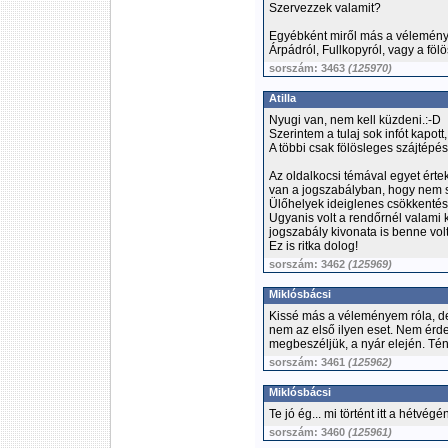
Szervezzek valamit?
Egyébként miről más a vélemén
Árpádról, Fullkopyról, vagy a fölö
sorszám: 3463
(125970)
Atilla
Nyugi van, nem kell küzdeni.:-D
Szerintem a tulaj sok infót kapott
A többi csak fölösleges szájtépés
Az oldalkocsi témával egyet érte
van a jogszabályban, hogy nem s
Ülőhelyek ideiglenes csökkentés
Ugyanis volt a rendőrnél valami
jogszabály kivonata is benne volt
Ez is ritka dolog!
sorszám: 3462
(125969)
Miklósbácsi
Kissé más a véleményem róla, d
nem az első ilyen eset. Nem ér
megbeszéljük, a nyár elején. Tén
sorszám: 3461
(125962)
Miklósbácsi
Te jó ég... mi történt itt a hétvégén
sorszám: 3460
(125961)