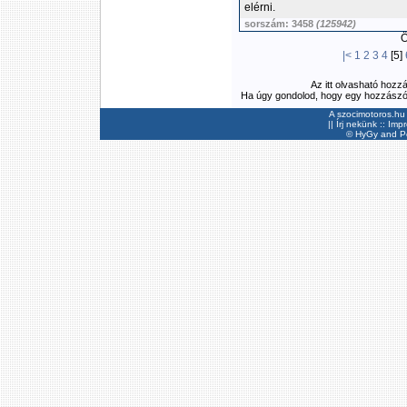
elérni.
sorszám: 3458
(125942)
Ös
|<
1
2
3
4
[5]
Az itt olvasható hozz
Ha úgy gondolod, hogy egy hozzászólás
A szocimotoros.hu 
||
Írj nekünk
::
Imp
©
HyGy
and Pee