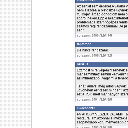
lukacspal99
Az senkit sem érdekel.A valaha v
nemlétezőre/ a biztosítós ügynök
/fullkopy ,árpád gondolom nem ö
spórol neked.Épp e miatt interne
problémát a számítógépes rendsz
számos régi rendszámmal.De pl 
segít
sorszám: 3496
(126494)
taptarapp
De nincs rendszám!!!
sorszám: 3495
(126492)
Krisz03
Ezt most mire véljem?! Tehetek 
már semmihez semmi kedvem? R
az influenzából, vagy mi a fenéből
Tehát, amivel még adós vagyok:
Jövőhéten elintézek mindent, azt
ezt a TS-t, mert már nagyon szer
sorszám: 3494
(126488)
lukacspal99
éN AHOGY VESZEK VALAMIT HA 
restauráljam,azonnal elintézek,é
szopatósabb körülményesebb drág
sorszám: 3493
(126485)