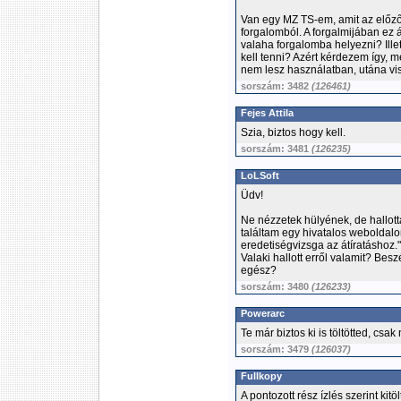
Van egy MZ TS-em, amit az előző
forgalomból. A forgalmijában ez 
valaha forgalomba helyezni? Ille
kell tenni? Azért kérdezem így, me
nem lesz használatban, utána vis
sorszám: 3482
(126461)
Fejes Attila
Szia, biztos hogy kell.
sorszám: 3481
(126235)
LoLSoft
Üdv!
Ne nézzetek hülyének, de hallot
találtam egy hivatalos weboldalo
eredetiségvizsga az átíratáshoz."
Valaki hallott erről valamit? Besz
egész?
sorszám: 3480
(126233)
Powerarc
Te már biztos ki is töltötted, csa
sorszám: 3479
(126037)
Fullkopy
A pontozott rész ízlés szerint kit