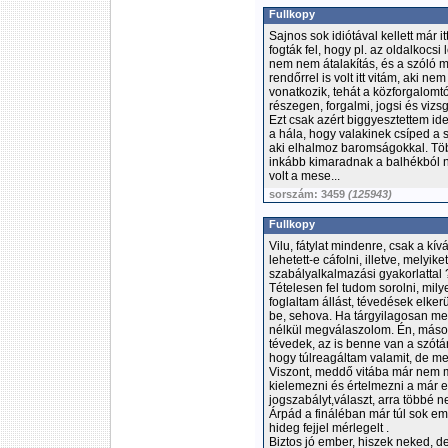
Fullkopy
Sajnos sok idiótával kellett már
fogták fel, hogy pl. az oldalkocsi
nem nem átalakítás, és a szóló m
rendőrrel is volt itt vitám, aki n
vonatkozik, tehát a közforgalom
részegen, forgalmi, jogsi és vizs
Ezt csak azért biggyesztettem id
a hála, hogy valakinek csíped a sz
aki elhalmoz baromságokkal. Töb
inkább kimaradnak a balhékból n
volt a mese...
sorszám: 3459
(125943)
Fullkopy
Vilu, fátylat mindenre, csak a kí
lehetett-e cáfolni, illetve, mely
szabályalkalmazási gyakorlattal 
Tételesen fel tudom sorolni, mi
foglaltam állást, tévedések elk
be, sehova. Ha tárgyilagosan me
nélkül megválaszolom. Én, mások
tévedek, az is benne van a szótá
hogy túlreagáltam valamit, de 
Viszont, meddő vitába már nem 
kielemezni és értelmezni a már 
jogszabályt,választ, arra többé
Árpád a fináléban már túl sok em
hideg fejjel mérlegelt .
Biztos jó ember, hiszek neked, d