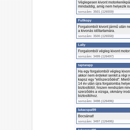
Véglegesen kivont motorkerékpár u
mindaddig, amíg nem helyezik is
sorszám: 3501
(126559)
Fullkopy
Forgalomból kivont jármű után nem
a kivonás időtartamára.
sorszám: 3500
(126558)
Lally
Forgalomból végleg kivont motor
sorszám: 3499
(126497)
taptarapp
Ha egy forgalomból végleg kivont
akkor nem érdekel senkit a régi 
kapsz egy "előszerződést". Miel
14 év után újra forgalomba helye
biztosítótól, hiszen rendszám ni
szerződés a vizsga, okmány irod
biztosítóhoz.
sorszám: 3498
(126496)
lukacspal99
Bocsánat!
sorszám: 3497
(126495)