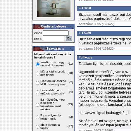
e-TS250
Biztosan esett már itt szó régi d
hivatalos papírozás érdekelne. Me
sorszám: 3505
(126622)
:: Címlista belépés ::
e-TS250
email:
pass:
Biztosan esett már itt szó régi d
hivatalos papírozás érdekelne. Me
:: Szavazás ::
sorszám: 3504
(126620)
Milyen hatással van rád a
Fullkopy
benzináresés?
Imádkozom, hogy
Találtam ilyet is, ez frissebb, eb
(61)
tavaszig kitartson
Már a kád is csurig
Ugyanakkor lehetőség van a szer
(10)
benzinnel
kötelezett gépjárművek esetében
történő eljárás következtében a
Eladtam az összes
(2)
kerül. A szünetelés a kivonás nap
MOL részvényemet
gépjármű ismételt forgalomba he
Hosszabb nyári
(4)
tart. Ha az újbóli üzembe helyez
túrákat szervezek
belül nem történik meg, a szerző
Ez hülyeség, most
napon megszűnik. Forgalmi enge
is 5ezerért
(33)
(pl. segédmotoros kerékpár) a bi
tankoltam, mint
máskor
http://www.signal.hu/hu/gyik3uj.h
Ez egy ilyen év,
(3)
folyton esik
Akit érdekel, mi az igaz, az mkp
Ideje kivenni a
törvényre, én idő hiján perpill fe
(17)
fojtást!
sorszám: 3503
(126561)