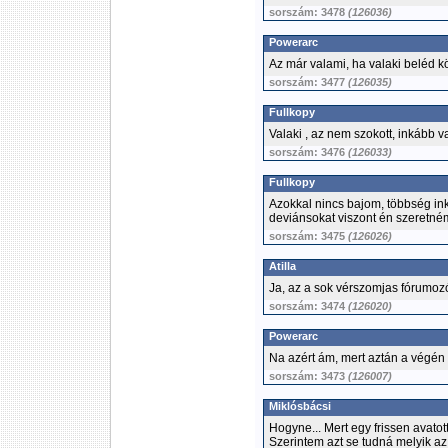
sorszám: 3478
(126036)
Powerarc
Az már valami, ha valaki beléd k
sorszám: 3477
(126035)
Fullkopy
Valaki , az nem szokott, inkább val
sorszám: 3476
(126033)
Fullkopy
Azokkal nincs bajom, többség in
deviánsokat viszont én szeretném
sorszám: 3475
(126026)
Atilla
Ja, az a sok vérszomjas fórumozó, 
sorszám: 3474
(126020)
Powerarc
Na azért ám, mert aztán a végén 
sorszám: 3473
(126007)
Miklósbácsi
Hogyne... Mert egy frissen avatot
Szerintem azt se tudná melyik az 