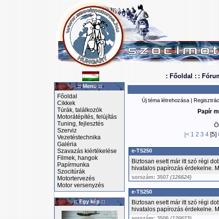
: Főoldal :
: Fóru
:: Menü ::
Főoldal
Új téma létrehozása
|
Regisztrác
Cikkek
Túrák, találkozók
Papír m
Motorátépítés, felújítás
Tuning, fejlesztés
Ö
Szerviz
|<
1
2
3
4
[5]
Vezetéstechnika
Galéria
Szavazás kiértékelése
e-TS250
Filmek, hangok
Biztosan esett már itt szó régi d
Papírmunka
hivatalos papírozás érdekelne. Me
Szocitúrák
sorszám: 3507
(126624)
Motortervezés
Motor versenyzés
e-TS250
:: Egy kép ::
Biztosan esett már itt szó régi d
hivatalos papírozás érdekelne. Me
sorszám: 3506
(126623)