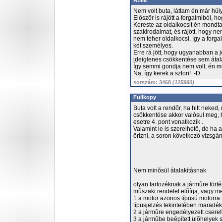
Atilla
Nem volt buta, láttam én már hüly
Először is rájött a forgalmiból, h
Kereste az oldalkocsit én mondta
szakirodalmat, és rájött, hogy n
nem teher oldalkocsi, így a forg
két személyes.
Erre rá jött, hogy ugyanabban a 
ideiglenes csökkentése sem átala
Így semmi gondja nem volt, én 
Na, így kerek a sztori! :-D
sorszám: 3468
(125990)
Fullkopy
Buta volt a rendőr, ha hitt neke
csökkentése akkor valósul meg, h
esetre 4. pont vonatkozik .
Valamint le is szerelhető, de ha 
őrizni, a soron következő vizsgán 
Nem minõsül átalakításnak
olyan tartozéknak a jármûre tört
mûszaki rendelet elõírja, vagy 
1 a motor azonos típusú motorra t
típusjelzés tekintetében maradé
2 a jármûre engedélyezett cseref
3 a jármûbe beépített ülõhelyek