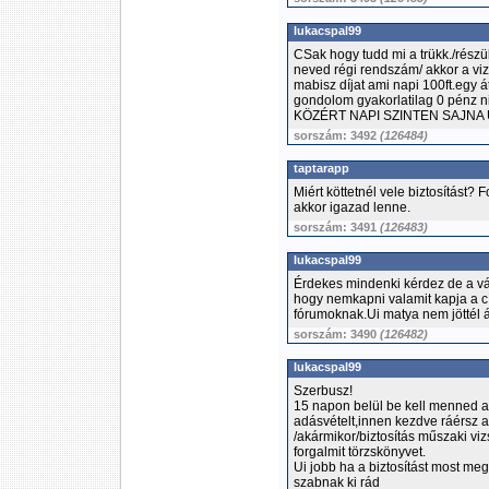
lukacspal99
CSak hogy tudd mi a trükk./részük
neved régi rendszám/ akkor a vi
mabisz díjat ami napi 100ft.egy 
gondolom gyakorlatilag 0 pénz 
KÖZÉRT NAPI SZINTEN SAJNA
sorszám: 3492
(126484)
taptarapp
Miért köttetnél vele biztosítást?
akkor igazad lenne.
sorszám: 3491
(126483)
lukacspal99
Érdekes mindenki kérdez de a vál
hogy nemkapni valamit kapja a 
fórumoknak.Ui matya nem jöttél á
sorszám: 3490
(126482)
lukacspal99
Szerbusz!
15 napon belül be kell menned a
adásvételt,innen kezdve ráérsz a 
/akármikor/biztosítás műszaki v
forgalmit törzskönyvet.
Ui jobb ha a biztosítást most me
szabnak ki rád