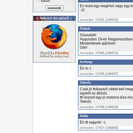
fojtást!
Ez most egy meghívó vagy egy b
:-D
:: Ajánlott böngésző ::
sorszám: 17441
(146672)
Fblack
Sziasztok!
Augusztus 19-én Nagyorosziban i
Mindenkinek ajánlom!
Üdv!
sorszám: 17440
(146671)
furfarag
Én is:-)
sorszám: 17439
(146647)
Teknőc
Csak jó felkavaró cikket kell meg
egyből az állóvíz..
Itt viszont egy jó motoros túra rés
Teknőc
sorszám: 17438
(146618)
Atilla
Én itt vagyok! :-)
sorszám: 17437
(146605)