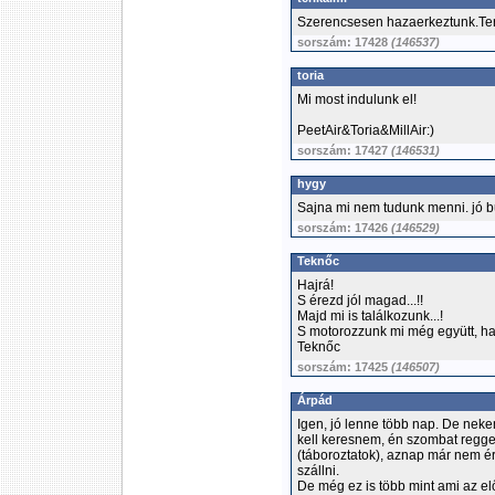
Szerencsesen hazaerkeztunk.Te
sorszám: 17428
(146537)
toria
Mi most indulunk el!
PeetAir&Toria&MillAir:)
sorszám: 17427
(146531)
hygy
Sajna mi nem tudunk menni. jó b
sorszám: 17426
(146529)
Teknőc
Hajrá!
S érezd jól magad...!!
Majd mi is találkozunk...!
S motorozzunk mi még együtt, ha
Teknőc
sorszám: 17425
(146507)
Árpád
Igen, jó lenne több nap. De neke
kell keresnem, én szombat reggel
(táboroztatok), aznap már nem é
szállni.
De még ez is több mint ami az el