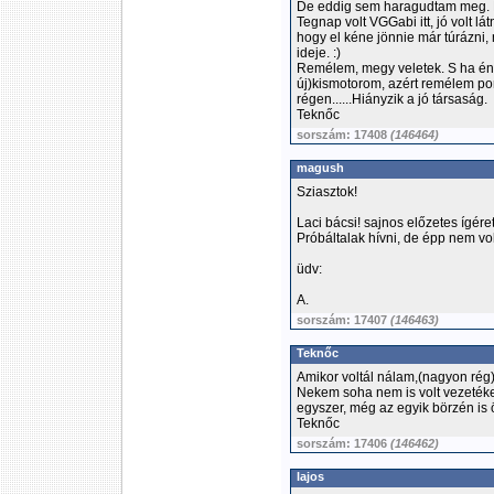
De eddig sem haragudtam meg. 
Tegnap volt VGGabi itt, jó volt lá
hogy el kéne jönnie már túrázni, n
ideje. :)
Remélem, megy veletek. S ha én i
új)kismotorom, azért remélem por
régen......Hiányzik a jó társaság.
Teknőc
sorszám: 17408
(146464)
magush
Sziasztok!
Laci bácsi! sajnos előzetes ígé
Próbáltalak hívni, de épp nem vol
üdv:
A.
sorszám: 17407
(146463)
Teknőc
Amikor voltál nálam,(nagyon rég
Nekem soha nem is volt vezetéke
egyszer, még az egyik börzén is
Teknőc
sorszám: 17406
(146462)
lajos