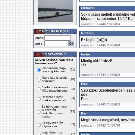
terikalmi
Sok díjazás mellett érdekelne val
Időpont, : szeptember-15-17.Ka
sorszám: 17446
(146685)
:: Címlista belépés ::
furfarag
email:
Ez bejött:-))))))))
pass:
sorszám: 17445
(146684)
:: Szavazás ::
tesho
Milyen hatással van rád a
Mindig aki kérdezi!
benzináresés?
:-D
Imádkozom, hogy
(61)
tavaszig kitartson
sorszám: 17444
(146682)
Már a kád is csurig
(10)
benzinnel
Pool
Eladtam az összes
(2)
Sziasztok! Szeptemberben lesz, s
MOL részvényemet
üdv.:
Hosszabb nyári
(4)
Pool
túrákat szervezek
sorszám: 17443
(146681)
Ez hülyeség, most
is 5ezerért
(33)
tankoltam, mint
Keri
máskor
Meghívónak megkésett, beszámol
Ez egy ilyen év,
(3)
sorszám: 17442
(146678)
folyton esik
Ideje kivenni a
(17)
tesho