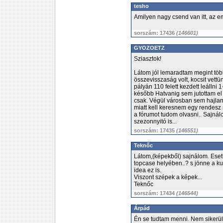
tesho
Amilyen nagy csend van itt, az e
sorszám: 17436
(146601)
GYOZOETZ
Sziasztok!
Látom jól lemaradtam megint többr
összevisszaság volt, kocsit vettü
pályán 110 felett kezdett leálln
később Hatvanig sem jutottam el 
csak. Végül városban sem hajland
miatt kell keresnem egy rendesz s
a fórumot tudom olvasni.. Sajnálo
szezonnyitó is...
sorszám: 17435
(146551)
Teknőc
Látom,(képekből) sajnálom. Esetl
topcase helyében..? s jönne a kut
idea ez is.
Viszont szépek a képek...
Teknőc
sorszám: 17434
(146544)
Árpád
Én se tudtam menni. Nem sikerül