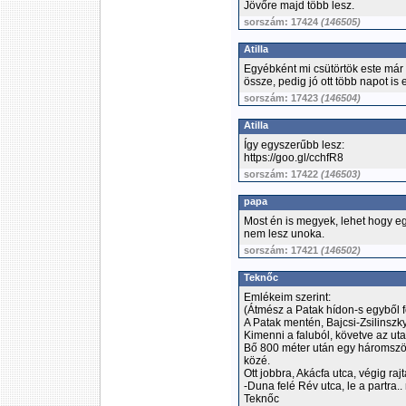
Jövőre majd több lesz.
sorszám: 17424
(146505)
Atilla
Egyébként mi csütörtök este már 
össze, pedig jó ott több napot is el
sorszám: 17423
(146504)
Atilla
Így egyszerűbb lesz:
https://goo.gl/cchfR8
sorszám: 17422
(146503)
papa
Most én is megyek, lehet hogy eg
nem lesz unoka.
sorszám: 17421
(146502)
Teknőc
Emlékeim szerint:
(Átmész a Patak hídon-s egyből f
A Patak mentén, Bajcsi-Zsilinszky
Kimenni a faluból, követve az uta
Bő 800 méter után egy háromszög a
közé.
Ott jobbra, Akácfa utca, végig ra
-Duna felé Rév utca, le a partra.
Teknőc