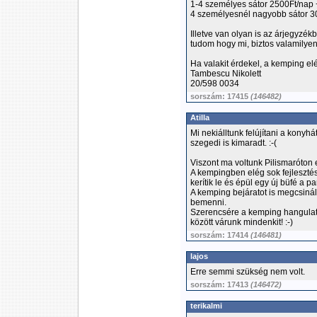
1-4 személyes sátor 2500Ft/nap 
4 személyesnél nagyobb sátor 30
Illetve van olyan is az árjegyzé
tudom hogy mi, biztos valamilyen
Ha valakit érdekel, a kemping el
Tambescu Nikolett
20/598 0034
sorszám: 17415
(146482)
Atilla
Mi nekiálltunk felújítani a konyhát
szegedi is kimaradt. :-(
Viszont ma voltunk Pilismaróton 
A kempingben elég sok fejlesztés 
kerítik le és épül egy új büfé a pa
A kemping bejáratot is megcsiná
bemenni.
Szerencsére a kemping hangulat
között várunk mindenkit! :-)
sorszám: 17414
(146481)
lajos
Erre semmi szükség nem volt.
sorszám: 17413
(146472)
terikalmi