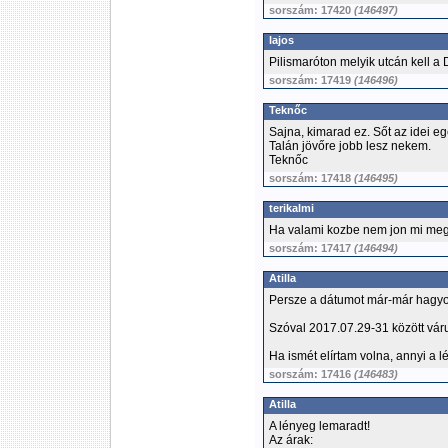
sorszám: 17420
(146497)
lajos
Pilismaróton melyik utcán kell a 
sorszám: 17419
(146496)
Teknőc
Sajna, kimarad ez. Sőt az idei eg
Talán jövőre jobb lesz nekem.
Teknőc
sorszám: 17418
(146495)
terikalmi
Ha valami kozbe nem jon mi me
sorszám: 17417
(146494)
Atilla
Persze a dátumot már-már hagyo
Szóval 2017.07.29-31 között vár
Ha ismét elírtam volna, annyi a lé
sorszám: 17416
(146483)
Atilla
A lényeg lemaradt!
Az árak: