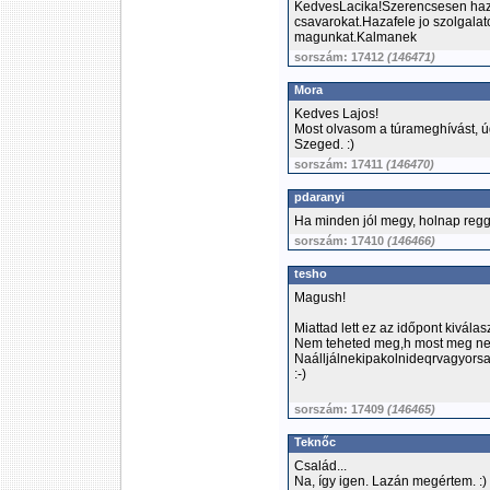
KedvesLacika!Szerencsesen haza
csavarokat.Hazafele jo szolgalatot
magunkat.Kalmanek
sorszám: 17412
(146471)
Mora
Kedves Lajos!
Most olvasom a túrameghívást, 
Szeged. :)
sorszám: 17411
(146470)
pdaranyi
Ha minden jól megy, holnap regge
sorszám: 17410
(146466)
tesho
Magush!
Miattad lett ez az időpont kivála
Nem teheted meg,h most meg n
Naálljálnekipakolnideqrvagyorsa
:-)
sorszám: 17409
(146465)
Teknőc
Család...
Na, így igen. Lazán megértem. :)