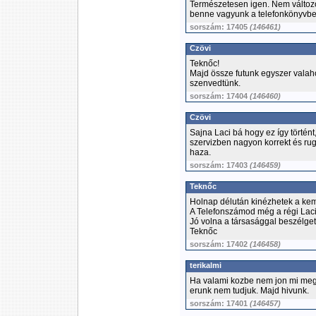
Természetesen igen. Nem változott
benne vagyunk a telefonkönyvbe
sorszám: 17405
(146461)
Czövi
Teknőc!
Majd össze futunk egyszer valaho
szenvedtünk.
sorszám: 17404
(146460)
Czövi
Sajna Laci bá hogy ez így történ
szervizben nagyon korrekt és ru
haza.
sorszám: 17403
(146459)
Teknőc
Holnap délután kinézhetek a ke
A Telefonszámod még a régi Laci
Jó volna a társasággal beszélgetn
Teknőc
sorszám: 17402
(146458)
terikalmi
Ha valami kozbe nem jon mi meg
erunk nem tudjuk. Majd hivunk.
sorszám: 17401
(146457)