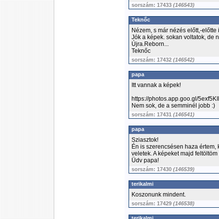
sorszám: 17433
(146543)
Teknőc
Nézem, s már nézés előtt,-előtt
Jók a képek. sokan voltatok, de 
Újra.Reborn...
Teknőc
sorszám: 17432
(146542)
papa
Itt vannak a képek!
https://photos.app.goo.gl/5exf5
Nem sok, de a semminél jobb :)
sorszám: 17431
(146541)
papa
Sziasztok!
Én is szerencsésen haza értem, k
veletek. A képeket majd feltöltöm
Üdv papa!
sorszám: 17430
(146539)
terikalmi
Koszonunk mindent.
sorszám: 17429
(146538)
terikalmi