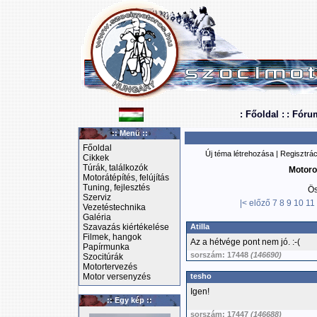
: Főoldal :
: Fóru
:: Menü ::
Főoldal
Új téma létrehozása
|
Regisztrác
Cikkek
Túrák, találkozók
Motoro
Motorátépítés, felújítás
Tuning, fejlesztés
Ös
Szerviz
|<
előző
7
8
9
10
11
Vezetéstechnika
Galéria
Szavazás kiértékelése
Atilla
Filmek, hangok
Az a hétvége pont nem jó. :-(
Papírmunka
sorszám: 17448
(146690)
Szocitúrák
Motortervezés
Motor versenyzés
tesho
Igen!
:: Egy kép ::
sorszám: 17447
(146688)