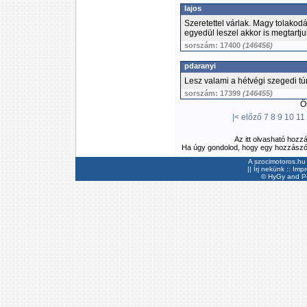
lajos
Szeretettel várlak. Magy tolako
egyedül leszel akkor is megtartju
sorszám: 17400
(146456)
pdaranyi
Lesz valami a hétvégi szegedi t
sorszám: 17399
(146455)
Ös
|<
előző
7
8
9
10
11
Az itt olvasható hozz
Ha úgy gondolod, hogy egy hozzászólás
A szocimotoros.hu 
||
Írj nekünk
::
Imp
©
HyGy
and Pee