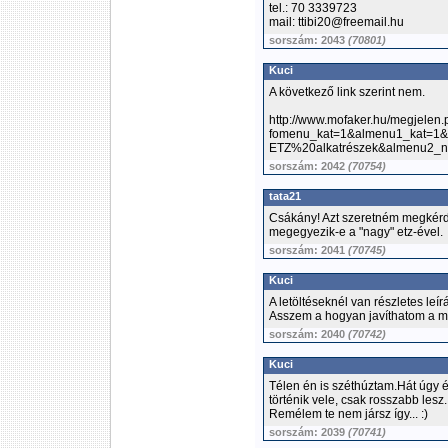
tel.: 70 3339723
mail: ttibi20@freemail.hu
sorszám: 2043
(70801)
Kuci
A következő link szerint nem.
http://www.mofaker.hu/megjelen
fomenu_kat=1&almenu1_kat=1&
ETZ%20alkatrészek&almenu2_n
sorszám: 2042
(70754)
tata21
Csákány! Azt szeretném megkérde
megegyezik-e a "nagy" etz-ével.
sorszám: 2041
(70745)
Kuci
A letöltéseknél van részletes leír
Asszem a hogyan javíthatom a 
sorszám: 2040
(70742)
Kuci
Télen én is széthúztam.Hát úgy
történik vele, csak rosszabb lesz.
Remélem te nem jársz így... :)
sorszám: 2039
(70741)