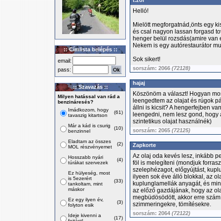
t.zol
Helló!
Mielött megforgatnád,önts egy ki
és csal nagyon lassan forgasd tov
henger belül rozsdás(amire van 
Nekem is egy autórestaurátor mu
:: Címlista belépés ::
Sok sikert!
email:
sorszám: 2066
(72128)
pass:
hajaj
:: Szavazás ::
Köszönöm a választ! Hogyan mos
Milyen hatással van rád a
leengedtem az olajat és rúgok 
benzináresés?
állni is kicsit? A hengerfejben v
Imádkozom, hogy
(61)
leengedni, nem lesz gond, hogy 
tavaszig kitartson
szintetikus olajat használnék)
Már a kád is csurig
(10)
sorszám: 2065
(72125)
benzinnel
Eladtam az összes
(2)
Zapkorte
MOL részvényemet
Az olaj oda kevés lesz, inkább 
Hosszabb nyári
(4)
föl is melegíteni (mondjuk forras
túrákat szervezek
szelephézagot, előgyújtást, kupl
Ez hülyeség, most
ilyeen sok éve álló blokkal, az ol
is 5ezerért
(33)
kuplunglamellák anyagát, és min
tankoltam, mint
máskor
az előző gazdájának, hogy az ola
megbüdösödött, akkor erre számí
Ez egy ilyen év,
(3)
szimmeringekre, tömítésekre.
folyton esik
sorszám: 2064
(72122)
Ideje kivenni a
(17)
fojtást!