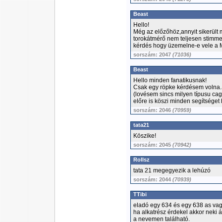
Beast
Hello!
Még az előzőhöz,annyit sikerült 
torokátmérő nem teljesen stimme
kérdés hogy üzemelne-e vele a
sorszám: 2047
(71036)
Beast
Hello minden fanatikusnak!
Csak egy röpke kérdésem volna.S
(lovésem sincs milyen típusu cagi
előre is köszi minden segítséget 
sorszám: 2046
(70959)
tata21
Köszike!
sorszám: 2045
(70942)
Rollsz
tata 21 megegyezik a lehúzó
sorszám: 2044
(70939)
TTibi
eladó egy 634 és egy 638 as vagy
ha alkatrész érdekel akkor neki 
a nevemen található.