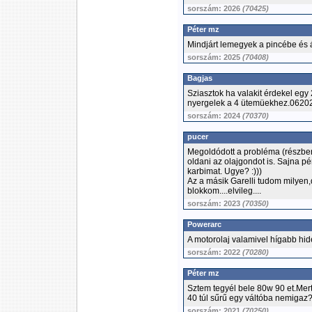
sorszám: 2026
(70425)
Péter mz
Mindjárt lemegyek a pincébe és
sorszám: 2025
(70408)
Bagjas
Sziasztok ha valakit érdekel eg
nyergelek a 4 ütemüekhez.062
sorszám: 2024
(70370)
pucer
Megoldódott a probléma (részbe
oldani az olajgondot is. Sajna p
karbimat. Ugye? :)))
Az a másik Garelli tudom milyen,
blokkom....elvileg....
sorszám: 2023
(70350)
Powerarc
A motorolaj valamivel hígabb hi
sorszám: 2022
(70280)
Péter mz
Sztem tegyél bele 80w 90 et.Me
40 túl sűrű egy váltóba nemigaz
sorszám: 2021
(70250)