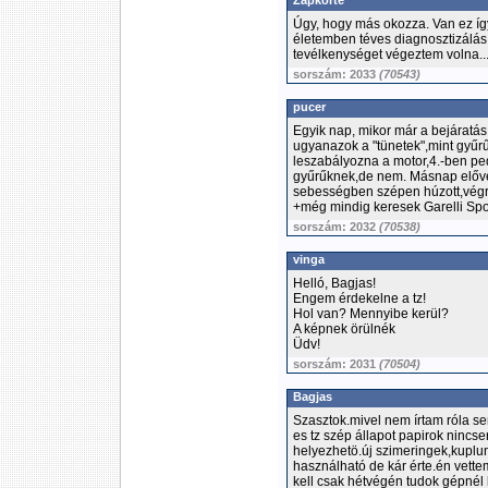
Zapkorte
Úgy, hogy más okozza. Van ez íg
életemben téves diagnosztizálás
tevélkenységet végeztem volna..
sorszám: 2033
(70543)
pucer
Egyik nap, mikor már a bejáratás
ugyanazok a "tünetek",mint gyűrű
leszabályozna a motor,4.-ben pedi
gyűrűknek,de nem. Másnap előv
sebességben szépen húzott,végre
+még mindig keresek Garelli Spo
sorszám: 2032
(70538)
vinga
Helló, Bagjas!
Engem érdekelne a tz!
Hol van? Mennyibe kerül?
A képnek örülnék
Üdv!
sorszám: 2031
(70504)
Bagjas
Szasztok.mivel nem írtam róla s
es tz szép állapot papirok nincs
helyezhetö.új szimeringek,kuplu
használható de kár érte.én vette
kell csak hétvégén tudok gépnél l