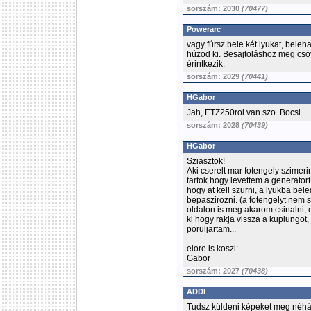
sorszám: 2030
(70477)
Powerarc
vagy fúrsz bele két lyukat, beleh
húzod ki. Besajtoláshoz meg csö
érintkezik.
sorszám: 2029
(70441)
HGabor
Jah, ETZ250rol van szo. Bocsi
sorszám: 2028
(70439)
HGabor
Sziasztok!
Aki cserelt mar fotengely szimer
tartok hogy levettem a generator
hogy at kell szurni, a lyukba bel
bepaszirozni. (a fotengelyt nem 
oldalon is meg akarom csinalni, 
ki hogy rakja vissza a kuplungo
poruljartam...
elore is koszi:
Gabor
sorszám: 2027
(70438)
ADDI
Tudsz küldeni képeket meg néhán