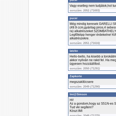
pucer
Vagy esetleg nem tudjátok,hol t
sorszám: 2052
(71693)
pucer
Még mindig keresek GARELLI
(49.9 ccm,gyárilag piros,4 se
ra) alkatrészeket SZOMBATHELY 
Legfőképp henger érdekelne! Kif
alkatrészekre.
sorszám: 2051
(71616)
latzko
Hello-bello, ha kisebb a torokátm
akkor nyilván ne rakd fel. Ha meg
ügyesen hozzáállítod.
sorszám: 2050
(71291)
Zapkorte
megszakítócsere
sorszám: 2049
(71290)
Imi@Simson
Hi!
Az a gondom,hogy az S51N-es Si
Tud vki segíteni?
Köszi:IMI
sorszám: 2048
(71275)