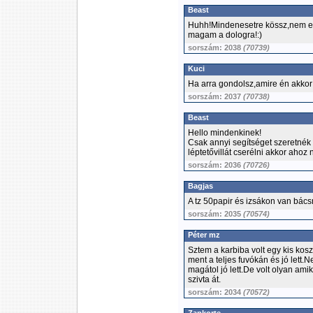
Beast
Huhh!Mindenesetre kössz,nem er
magam a dologra!:)
sorszám: 2038
(70739)
Kuci
Ha arra gondolsz,amire én akkor 
sorszám: 2037
(70738)
Beast
Hello mindenkinek!
Csak annyi segítséget szeretnék
léptetővillát cserélni akkor ahoz
sorszám: 2036
(70726)
Bagjas
A tz 50papir és izsákon van bá
sorszám: 2035
(70574)
Péter mz
Sztem a karbiba volt egy kis kosz
ment a teljes fuvókán és jó lett.
magátol jó lett.De volt olyan am
szivta át.
sorszám: 2034
(70572)