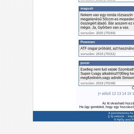
magush
Nekem van egy ronda rózsaszín G
megjelenésű 50ccm-es mopedem, 
összegért átadó. Bár asszem ez 
mégis. Ja, Győrben van a vas.
sorszám: 2020
(70164)
Powerarc
ATF olajjal próbáld, azt használ
sorszám: 2019
(70151)
pucer
Esetleg nem tud valaki Szombath
Super-t,vagy alkatrészt?(főleg 
megfizetném,vagy adnék Simson al
sorszám: 2018
(70148)
Ös
|<
előző
12
13
14
15
Az itt olvasható hozz
Ha úgy gondolod, hogy egy hozzászólás
A szocimotoros.hu 
||
Írj nekünk
::
Imp
©
HyGy
and Pee