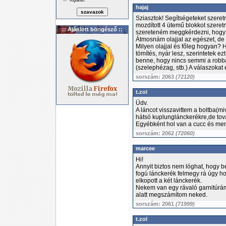
hajaj
Sziasztok! Segítségeteket szeret
mozdított 4 ütemű blokkot szeretn
:: Ajánlott böngésző ::
szereteném meggkérdezni, hogy mi
Átmosnám olajjal az egészet, de
Milyen olajjal és főleg hogyan? 
tömítés, nyár lesz, szerintetek
benne, hogy nincs semmi a rob
(szelephézag, stb.) A válaszokat
sorszám: 2063
(72120)
t.zol
Üdv.
A láncot visszavittem a boltba(m
hátsó kuplunglánckerékre,de tová
Egyébként hol van a cucc és men
sorszám: 2062
(72060)
marcee
Hi!
Annyit biztos nem lóghat, hogy
fogú lánckerék felmegy rá úgy h
elkopott a két lánckerék.
Nekem van egy rávaló garnitúrám,
alatt megszámítom neked.
sorszám: 2061
(71999)
t.zol