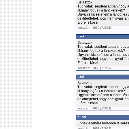
Sziasztok!
Tud valaki segíteni abban,hogy 
ill.hány fogúak a lánckerekek?
Ugyanis kicseréltem a láncot és 
deklibe)lehet,hogy nem gyári lá
Előre is köszi
sorszám: 2060
(71996)
t.zol
Sziasztok!
Tud valaki segíteni abban,hogy 
ill.hány fogúak a lánckerekek?
Ugyanis kicseréltem a láncot és 
deklibe)lehet,hogy nem gyári lá
Előre is köszi
sorszám: 2059
(71995)
t.zol
Sziasztok!
Tud valaki segíteni abban,hogy 
ill.hány fogúak a lánckerekek?
Ugyanis kicseréltem a láncot és 
deklibe)lehet,hogy nem gyári lá
Előre is köszi
sorszám: 2058
(71993)
pucer
Ennek ellenére továbbra is kerese
sorszám: 2057
(71982)