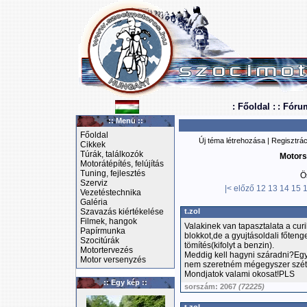
: Főoldal :
: Fóru
:: Menü ::
Főoldal
Új téma létrehozása
|
Regisztrác
Cikkek
Túrák, találkozók
Motors
Motorátépítés, felújítás
Tuning, fejlesztés
Ö
Szerviz
|<
előző
12
13
14
15
Vezetéstechnika
Galéria
Szavazás kiértékelése
t.zol
Filmek, hangok
Valakinek van tapasztalata a cu
Papírmunka
blokkot,de a gyujtásoldali főten
Szocitúrák
tömítés(kifolyt a benzin).
Motortervezés
Meddig kell hagyni száradni?Egyá
Motor versenyzés
nem szeretném mégegyszer széthú
Mondjatok valami okosat!PLS
:: Egy kép ::
sorszám: 2067
(72225)