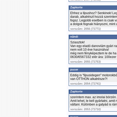
Zapkorte
Ehhez a típushoz? Senkinek! Leg
darab, alkatrészt hozzá szerintem
fogsz. Legjobb esetben is csak 
a dolgok fognak hiányozni, mint a
sorszám: 2056
(71771)
nándi
Sziasztok!
Van egy eladó danoviám gyári ra
nem volt 10 éve használva!
még nem fényképeztem le de ha 
0630/6567332 elér ára: 100ezer
sorszám: 2055
(71753)
pucer
Eddig is "típusidegen" motorokbó
van OTTHON alkatrésze?!
sorszám: 2054
(71741)
Zapkorte
szerintem max. az imolai börzén.
Amit lehet, le kell gyártatni, amit
váltani. Különben a gatyád is ráme
sorszám: 2053
(71710)