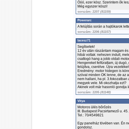
Óóó, ezer kösz. Szerintem ők le
Még egyszer köszi!
sorszám: 2207
(81159)
Powerarc
A felújítás során a hajtókarok le
sorszám: 2206
(81157)
lacesz71
Segítsetek!
12 év után rászántam magam és f
hibái voltak: nehezen indult, me
csattogó hang a jobb oldali moto
Hengereket felfúrattam, új dugó
felújítva, cserélve. Újra vezetékel
Eredmény: motor hidegen is könny
szóval minden OK lenne, de az a
nem hallani, ha pl. 3.fokozatban 
megyek vele. Mi okozhatja ezt?
Akinek volt már hasonló gondja ír
sorszám: 2205
(81148)
Vitya
Motoros ülés bőrőzés
III. Budapest Pacsirtamező u. 45.
Tel.: 70/4549821
Egy panelház tövében van. Én ne
gondolsz.