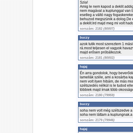
Szia!
Amig le nem kapod a deklit addig 
nem magával a kuplunggal van b
esetleg a váltó nagy fogaskereke
behuzod megszünik a dolog.De ez
a deklit.Ird majd meg mi volt had
sorszám: 2182
(80007)
buczy
azok tutik most szereztem 1 más
rá.most teljesen el vagyok hava
majd erősen próbálkozok.
sorszám: 2181
(80002)
hajaj
Én arra gondolok, hogy beverődé
lamellák széle, ami a kosárba k
nem volt ilyen hibám, de más mi
szétszedés nélkül is le tudod elle
többiek majd írnak több okosságo
sorszám: 2180
(79959)
buczy
soha nem volt még szétszedve a 
soha nem láttam a kuplungnak.
sorszám: 2179
(79946)
hajaj