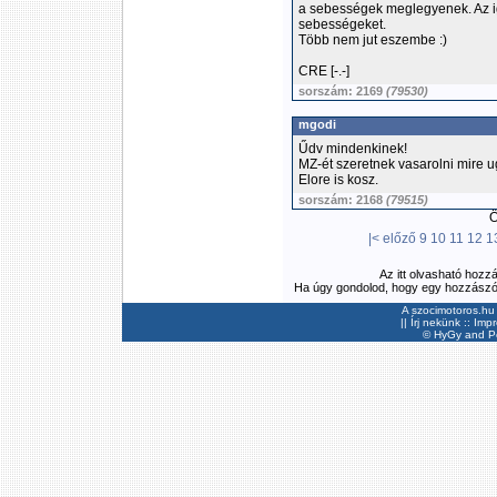
a sebességek meglegyenek. Az i
sebességeket.
Több nem jut eszembe :)
CRE [-.-]
sorszám: 2169
(79530)
mgodi
Űdv mindenkinek!
MZ-ét szeretnek vasarolni mire 
Elore is kosz.
sorszám: 2168
(79515)
Ös
|<
előző
9
10
11
12
1
Az itt olvasható hozz
Ha úgy gondolod, hogy egy hozzászólás
A szocimotoros.hu 
||
Írj nekünk
::
Imp
©
HyGy
and Pee