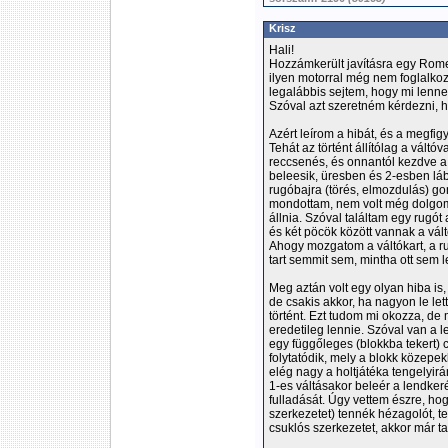
Krisz
Hali!
Hozzámkerült javításra egy Rome
ilyen motorral még nem foglalkoz
legalábbis sejtem, hogy mi lenne
Szóval azt szeretném kérdezni, 
Azért leírom a hibát, és a megfig
Tehát az történt állítólag a váltó
reccsenés, és onnantól kezdve a v
beleesik, üresben és 2-esben láb
rugóbajra (törés, elmozdulás) go
mondottam, nem volt még dolgom 
állnia. Szóval találtam egy rugót 
és két pöcök között vannak a vál
Ahogy mozgatom a váltókart, a r
tart semmit sem, mintha ott sem 
Meg aztán volt egy olyan hiba is,
de csakis akkor, ha nagyon le le
történt. Ezt tudom mi okozza, d
eredetileg lennie. Szóval van a l
egy függőleges (blokkba tekert) 
folytatódik, mely a blokk közepe
elég nagy a holtjátéka tengelyir
1-es váltásakor beleér a lendker
fulladását. Úgy vettem észre, hog
szerkezetet) tennék hézagolót, te
csuklós szerkezetet, akkor már t