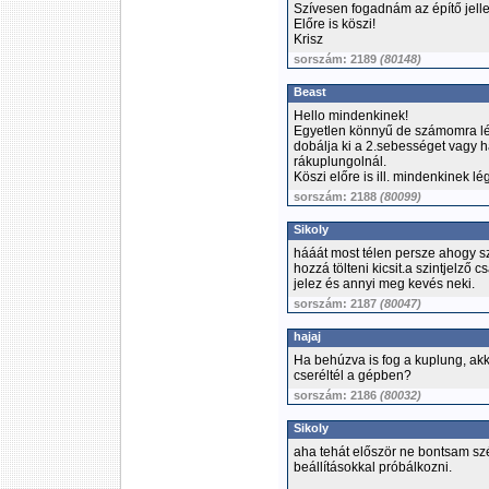
Szívesen fogadnám az építő jell
Előre is köszi!
Krisz
sorszám: 2189
(80148)
Beast
Hello mindenkinek!
Egyetlen könnyű de számomra lén
dobálja ki a 2.sebességet vagy 
rákuplungolnál.
Köszi előre is ill. mindenkinek 
sorszám: 2188
(80099)
Sikoly
hááát most télen persze ahogy s
hozzá tölteni kicsit.a szintjelző
jelez és annyi meg kevés neki.
sorszám: 2187
(80047)
hajaj
Ha behúzva is fog a kuplung, akko
cseréltél a gépben?
sorszám: 2186
(80032)
Sikoly
aha tehát először ne bontsam szét
beállításokkal próbálkozni.