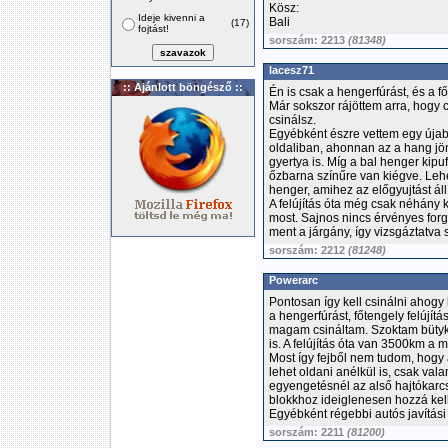
Kösz:
Ideje kivenni a
Bali
(17)
fojtást!
sorszám: 2213
(81348)
lacesz71
:: Ajánlott böngésző ::
Én is csak a hengerfúrást, és a f
Már sokszor rájöttem arra, hogy 
csinálsz.
Egyébként észre vettem egy újab
oldaliban, ahonnan az a hang jön 
gyertya is. Míg a bal henger kipu
őzbarna színűre van kiégve. Leh
henger, amihez az előgyujtást állí
A felújítás óta még csak néhány k
most. Sajnos nincs érvényes for
ment a járgány, így vizsgáztatva 
sorszám: 2212
(81248)
Powerarc
Pontosan így kell csinálni ahogy
a hengerfúrást, főtengely felújítá
magam csináltam. Szoktam bütyk
is. A felújítás óta van 3500km a
Most így fejből nem tudom, hogy 
lehet oldani anélkül is, csak val
egyengetésnél az alső hajtókarc
blokkhoz ideiglenesen hozzá kell 
Egyébként régebbi autós javítási k
sorszám: 2211
(81200)