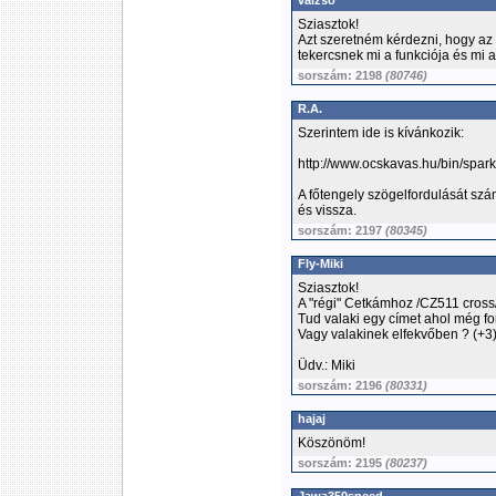
valzso
Sziasztok!
Azt szeretném kérdezni, hogy az
tekercsnek mi a funkciója és mi 
sorszám: 2198
(80746)
R.A.
Szerintem ide is kívánkozik:
http://www.ocskavas.hu/bin/spark
A főtengely szögelfordulását szá
és vissza.
sorszám: 2197
(80345)
Fly-Miki
Sziasztok!
A "régi" Cetkámhoz /CZ511 cross/
Tud valaki egy címet ahol még fo
Vagy valakinek elfekvőben ? (+3
Üdv.: Miki
sorszám: 2196
(80331)
hajaj
Köszönöm!
sorszám: 2195
(80237)