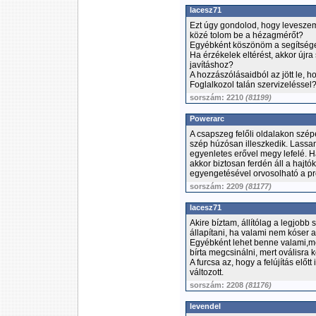
lacesz71
Ezt úgy gondolod, hogy leveszem 
közé tolom be a hézagmérőt?
Egyébként köszönöm a segítség
Ha érzékelek eltérést, akkor újra 
javításhoz?
A hozzászólásaidból az jött le, 
Foglalkozol talán szervizeléssel
sorszám: 2210
(81199)
Powerarc
A csapszeg felőli oldalakon szé
szép húzósan illeszkedik. Lassan
egyenletes erővel megy lefelé. H
akkor biztosan ferdén áll a hajtóka
egyengetésével orvosolható a p
sorszám: 2209
(81177)
lacesz71
Akire bíztam, állítólag a legjob
állapítani, ha valami nem kóser
Egyébként lehet benne valami,mer
bírta megcsinálni, mert oválisra k
A furcsa az, hogy a felújítás előt
változott.
sorszám: 2208
(81176)
levendel