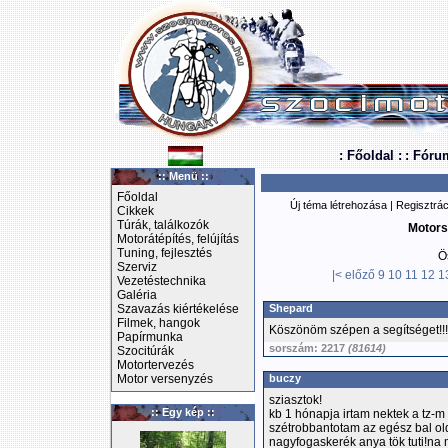
: Főoldal :
: Fóru
:: Menü ::
Főoldal
Új téma létrehozása
|
Regisztrác
Cikkek
Túrák, találkozók
Motors
Motorátépítés, felújítás
Tuning, fejlesztés
Ö
Szerviz
|<
előző
9
10
11
12
1
Vezetéstechnika
Galéria
Szavazás kiértékelése
Shepard
Filmek, hangok
Köszönöm szépen a segítséget!!!
Papírmunka
sorszám: 2217
(81614)
Szocitúrák
Motortervezés
Motor versenyzés
buczy
sziasztok!
:: Egy kép ::
kb 1 hónapja irtam nektek a tz-m
szétrobbantotam az egész bal old
nagyfogaskerék anya tök tuti!na 