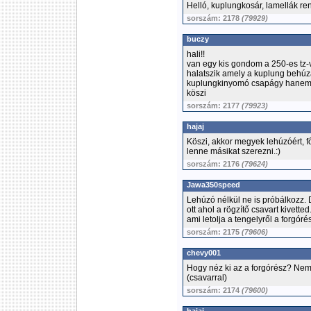
Helló, kuplungkosár, lamellák r
sorszám: 2178
(79929)
buczy
hali!!
van egy kis gondom a 250-es tz-ve
halatszik amely a kuplung behú
kuplungkinyomó csapágy hanem v
köszi
sorszám: 2177
(79923)
hajaj
Köszi, akkor megyek lehúzóért, f
lenne másikat szerezni.:)
sorszám: 2176
(79624)
Jawa350speed
Lehúzó nélkül ne is próbálkozz.
ott ahol a rögzítő csavart kivett
ami letolja a tengelyről a forgórés
sorszám: 2175
(79606)
chevy001
Hogy néz ki az a forgórész? Nem 
(csavarral)
sorszám: 2174
(79600)