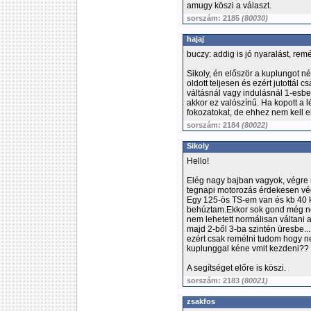
amugy köszi a választ.
sorszám: 2185
(80030)
hajaj
buczy: addig is jó nyaralást, re
Sikoly, én először a kuplungot n
oldott teljesen és ezért jutottál 
váltásnál vagy indulásnál 1-esbe
akkor ez valószínű. Ha kopott a l
fokozatokat, de ehhez nem kell e
sorszám: 2184
(80022)
Sikoly
Hello!
Elég nagy bajban vagyok, végre
tegnapi motorozás érdekesen vé
Egy 125-ös TS-em van és kb 40 k
behúztam.Ekkor sok gond még nem
nem lehetett normálisan váltani 
majd 2-ből 3-ba szintén üresbe...
ezért csak remélni tudom hogy n
kuplunggal kéne vmit kezdeni??
A segítséget előre is köszi.
sorszám: 2183
(80021)
zsakfos