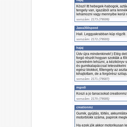
hajaj
Köszi! Itt hebegek-habogok, aztán
tengely van, igazából arra lenné
lehámozni vagy mennyibe kerül n
sorszám: 2173
(79599)
Jawa350speed
Hali. Leggyakrabban kúp rögzíti.
sorszám: 2172
(79593)
hajaj
Üdv újra mindenkinek!:) Elég deb
forgó részét hogyan szokták a fő
szeretném lehúzni, a kézikönyv sze
és gumikalapáccsal letessékelni
egész blokkot, főtengely az aszta
kihajtottam, de a forgórész szilaj
sorszám: 2171
(79587)
mgodi
Koszi a jo tanacsokat creationmz
sorszám: 2170
(79585)
creationmz
Gumik, gyújtás, töltés, akkumlát
motorblokk száma, papirok meglét
Ha ezek jók akkor motorikusan le