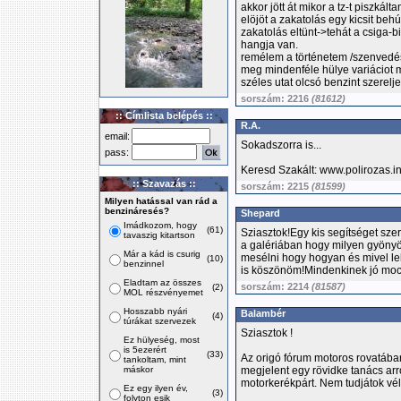
akkor jött át mikor a tz-t piszkál
elöjöt a zakatolás egy kicsit beh
zakatolás eltünt->tehát a csiga
hangja van.
remélem a történetem /szenvedés
meg mindenféle hülye variáciot m
széles utat olcsó benzint szerelj
sorszám: 2216
(81612)
:: Címlista belépés ::
R.A.
email:
Sokadszorra is...
pass:
Keresd Szakált: www.polirozas.in
:: Szavazás ::
sorszám: 2215
(81599)
Milyen hatással van rád a
benzináresés?
Shepard
Imádkozom, hogy
(61)
Sziasztok!Egy kis segítséget sz
tavaszig kitartson
a galériában hogy milyen gyönyör
Már a kád is csurig
mesélni hogy hogyan és mivel lehe
(10)
benzinnel
is köszönöm!Mindenkinek jó moci
Eladtam az összes
sorszám: 2214
(81587)
(2)
MOL részvényemet
Hosszabb nyári
Balambér
(4)
túrákat szervezek
Sziasztok !
Ez hülyeség, most
is 5ezerért
(33)
Az origó fórum motoros rovatában
tankoltam, mint
máskor
megjelent egy rövidke tanács arr
motorkerékpárt. Nem tudjátok vé
Ez egy ilyen év,
(3)
folyton esik