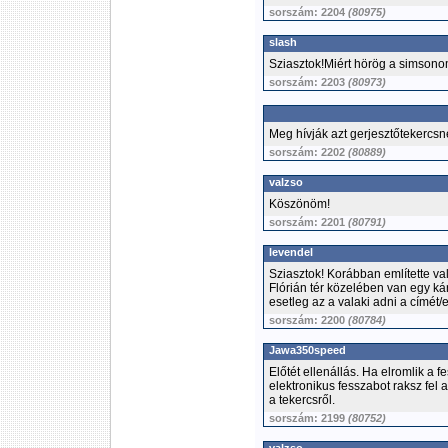
sorszám: 2204
(80975)
slash
Sziasztok!Miért hörög a simsono
sorszám: 2203
(80973)
Meg hívják azt gerjesztőtekercsn
sorszám: 2202
(80889)
valzso
Köszönöm!
sorszám: 2201
(80791)
levendel
Sziasztok! Korábban említette va
Flórián tér közelében van egy kár
esetleg az a valaki adni a címét
sorszám: 2200
(80784)
Jawa350speed
Előtét ellenállás. Ha elromlik a f
elektronikus fesszabot raksz fel a
a tekercsről.
sorszám: 2199
(80752)