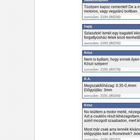
Jawa350speed
Tüzépen kapsz cementet! De a mo
motoros, vagy vegyiárú boltban.
sorszám: 2194
(80236)
hajaj
Sziasztok! Ismét egy bagatell kér
forgattyúsház-felek közé kenhet
sorszám: 2193
(80235)
Krisz
Nem is tudtam, hogy ennek ilyen 
Köszi szépen!
sorszám: 2192
(80178)
R.A.
Megszakítóhézag: 0.35-0,4mm
Előgyújtás: 3mm
sorszám: 2191
(80164)
Krisz
No leültem a motor mellé, nézeg
Azt a csuklós részt kihézagoltam,
azért mozgott szaabadon, mert ki
Most már csak arra lennék kívánc
előgyújtás kell a Rometnek? Jel
sorszám: 2190
(80163)