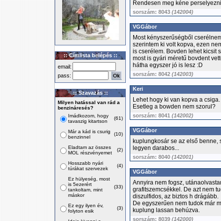
Rendesen meg kéne perselyezni
sorszám: 8043
(142004)
VGGábor
Most kényszerűségből cserélnem 
szerintem ki volt kopva, ezen n
is cserélem. Bovden lehet kicsit 
:: Címlista belépés ::
most is gyári méretű bovdent ve
hátha egyszer jó is lesz :D
email:
sorszám: 8042
(142003)
pass:
Keri
:: Szavazás ::
Lehet hogy ki van kopva a csiga.
Milyen hatással van rád a
Esetleg a bowden nem szorul?
benzináresés?
sorszám: 8041
(142002)
Imádkozom, hogy
(61)
tavaszig kitartson
VGGábor
Már a kád is csurig
(10)
benzinnel
kuplungkosár se az első benne, 
Eladtam az összes
legyen darabos...
(2)
MOL részvényemet
sorszám: 8040
(142001)
Hosszabb nyári
(4)
túrákat szervezek
VGGábor
Ez hülyeség, most
Annyira nem fogsz, utánaolvastam
is 5ezerért
(33)
grafitszemcsékkel. De azt nem tu
tankoltam, mint
máskor
diszulfidos, az biztos h drágább.
De egyszerűen nem tudok már m
Ez egy ilyen év,
(3)
kuplung lassan behúzva.
folyton esik
sorszám: 8039
(142000)