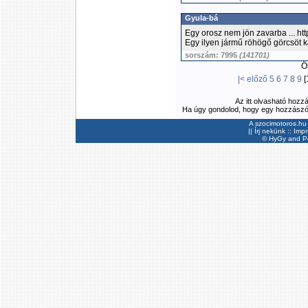
Gyula-bá
Egy orosz nem jön zavarba ... 
Egy ilyen jármű röhögő görcsöt 
sorszám: 7995
(141701)
Ös
|<
előző
5
6
7
8
9
[
Az itt olvasható hozz
Ha úgy gondolod, hogy egy hozzászólás
A szocimotoros.hu 
||
Írj nekünk
::
Imp
©
HyGy
and Pee