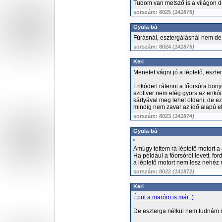
Tudom van metsző is a világon de
sorszám: 8025
(141876)
Gyula-bá
Fúrásnál, esztergálásnál nem d
sorszám: 8024
(141875)
Keri
Menetet vágni jó a léptető, eszte
Enkódert rátenni a főorsóra bonyo
szoftver nem elég gyors az enkó
kártyával meg lehet oldani, de 
mindig nem zavar az idő alapú el
sorszám: 8023
(141874)
Gyula-bá
"
Amúgy tettem rá léptető motort a 
Ha például a főorsóról levett, fo
a léptető motort nem lesz nehéz 
sorszám: 8022
(141872)
Keri
Épül a maróm is már :)
De eszterga nélkül nem tudnám m