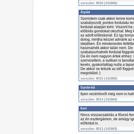
sorszám: 8016
(141866)
Árpád
Szerintem csak akkor lenne korr
szabályozott, pontos fordulatu l
fordulat alapján tolni. Viszont h
előtolás gondokat okozhat. Meg k
az adott előtolásnál. Ez igy bony
dolog, mintha kézzel adnánk az e
idejében. Én mindenestre feltétle
hasznalnék akkor talán nem. De 
szabalyozhatnék fordulat függv
De én nem nagyon értek ehhez. I
szervizeltem, a suliban is tanult
kevés, gyakorlatilag nulla a tapa
De akkor se tetszik az idő függvé
megoldást.:)
sorszám: 8015
(141865)
Gyula-bá
Ilyen vezérlésről még nem is hall
sorszám: 8014
(141864)
Keri
Nincs visszacsatolás a főorsó for
az én esztergámon, de amúgy ige
előtolást is.
sorszám: 8013
(141863)