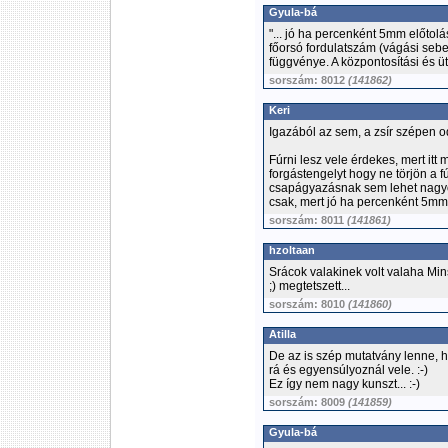
Gyula-bá
"... jó ha percenként 5mm előtolá
főorsó fordulatszám (vágási sebe
függvénye. A központosítási és üt
sorszám: 8012
(141862)
Keri
Igazából az sem, a zsír szépen o
Fúrni lesz vele érdekes, mert itt 
forgástengelyt hogy ne törjön a 
csapágyazásnak sem lehet nagyo
csak, mert jó ha percenként 5mm e
sorszám: 8011
(141861)
hzoltaan
Srácok valakinek volt valaha Mi
;) megtetszett...
sorszám: 8010
(141860)
Atilla
De az is szép mutatvány lenne,
rá és egyensúlyoznál vele. :-)
Ez így nem nagy kunszt... :-)
sorszám: 8009
(141859)
Gyula-bá