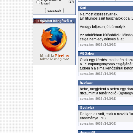
Ideje kivenni a
(17)
fojtást!
Keri
Na most összezavarlak.
Én lítiumos zsírt használok oda :
:: Ajánlott böngésző ::
Amúgy teljesen jó bármelyik.
Az adalékban különbözik. Minde
csiga nem egy kényes állat.
sorszám: 8038
(141999)
VGGábor
Csak egy kérdés: molibdén diszulf
a TS kuplungkinyomó csigájánál?
tudom h a sima kenőzsírral beto
sorszám: 8037
(141998)
hzoltaan
hehe, megjelent a neten egy dar
ritka, mint a fehér holló) Úgyhog
sorszám: 8036
(141991)
Gyula-bá
De igen az volt, csak a ruszkik "k
eredménye...:D)
sorszám: 8035
(141908)
daranyi68