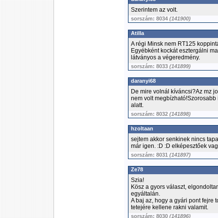
Szerintem az volt.
sorszám: 8034
(141900)
Atilla
A régi Minsk nem RT125 koppintás
Egyébként kockát esztergálni ma
látványos a végeredmény.
sorszám: 8033
(141899)
daranyi68
De mire volnál kíváncsi?Az mz j
nem volt megbízható!Szorosabb i
alatt.
sorszám: 8032
(141898)
hzoltaan
sejtem akkor senkinek nincs tapa
már igen. :D :D elképesztőek vagy
sorszám: 8031
(141897)
Ze78
Szia!
Kösz a gyors választ, elgondolta
egyáltalán.
A baj az, hogy a gyári pont fejre 
tetejére kellene rakni valamit.
sorszám: 8030
(141896)