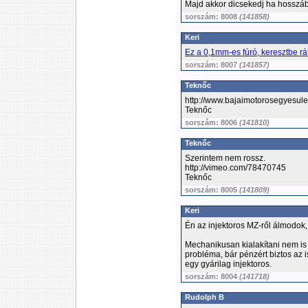
Majd akkor dicsekedj ha hosszába
sorszám: 8008
(141858)
Keri
Ez a 0,1mm-es fúró, keresztbe rá
sorszám: 8007
(141857)
Teknőc
http://www.bajaimotorosegyesulet
Teknőc
sorszám: 8006
(141810)
Teknőc
Szerintem nem rossz.
http://vimeo.com/78470745
Teknőc
sorszám: 8005
(141809)
Keri
Én az injektoros MZ-ről álmodok
Mechanikusan kialakítani nem is
probléma, bár pénzért biztos az 
egy gyárilag injektoros.
sorszám: 8004
(141718)
Rudolph B