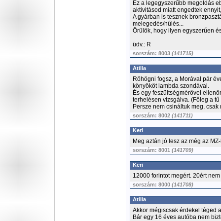
Ez a legegyszerűbb megoldás eb
aktivitásod miatt engedtek ennyit,
A gyárban is tesznek bronzpasztá
melegedés/hűlés...
Örülök, hogy ilyen egyszerűen és r
üdv.: R
sorszám: 8003
(141715)
Atilla
Röhögni fogsz, a Morával pár éve
könyököt lambda szondával.
És egy feszültségmérővel ellenőri
terhelésen vizsgálva. (Főleg a tű i
Persze nem csináltuk meg, csak na
sorszám: 8002
(141711)
Keri
Meg aztán jó lesz az még az MZ-
sorszám: 8001
(141709)
Keri
12000 forintot megért. 20ért nem 
sorszám: 8000
(141708)
Atilla
Akkor mégiscsak érdekel téged 
Bár egy 16 éves autóba nem bizt