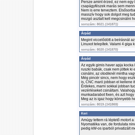
Persze amint érzed, ez nem egy k
csapágyfészek marás sem menne
Nem is erre terveztem. Elsősorba
masszív hogy sok dolgot meg tudj
mozgó asztalt kell megcsinálni h
sorszám: 8021
(141871)
Árpád
Megint viccelődött a beírásnál a
Linuxot telepítek. Valami 4 giga ki
sorszám: 8020
(141870)
Árpád
Az egyik gimis haver apja kocka 
ruszki babák, csak nem jöttek k
csinálni, az otodiknél mintha vag
Még pincér sincs, nem hogy esz
is, CNC maró jobban el kellene it
Érdekes, marni sokkal jobban tu
vezérléseket csináltam. Valahogy
munkadarabot fixen, és azt hogy 
Meg az is igaz hogy könnyebb hen
sorszám: 8019
(141869)
Keri
Amúgy tettem rá léptető motort a
Nyomatéka van, de fordulata nincs
pedig kW-os iparból privatizált 