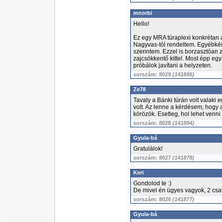
mnorbi
Hello!
Ez egy MRA túraplexi konkrétan 
Nagyvas-tól rendeltem. Egyébkén
szerintem. Ezzel is borzasztóan
zajcsökkentő kittel. Most épp eg
próbálok javítani a helyzeten.
sorszám: 8029
(141895)
Ze78
Tavaly a Bánki túrán volt valaki
volt. Az lenne a kérdésem, hogy a 
körözök. Esetleg, hol lehet venni
sorszám: 8028
(141894)
Gyula-bá
Gratulálok!
sorszám: 8027
(141878)
Keri
Gondolod te :)
De mivel én ügyes vagyok, 2 csav
sorszám: 8026
(141877)
Gyula-bá