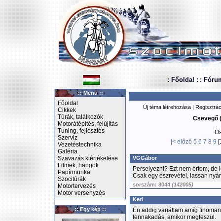
: Főoldal :
: Fóru
:: Menü ::
Főoldal
Új téma létrehozása
|
Regisztrác
Cikkek
Túrák, találkozók
Csevegő (
Motorátépítés, felújítás
Tuning, fejlesztés
Ös
Szerviz
|<
előző
5
6
7
8
9
[
Vezetéstechnika
Galéria
Szavazás kiértékelése
VGGábor
Filmek, hangok
Perselyezni? Ezt nem értem, de i
Papírmunka
Csak egy észrevétel, lassan nyária
Szocitúrák
sorszám: 8044
(142005)
Motortervezés
Motor versenyzés
Keri
:: Egy kép ::
Én addig variáltam amíg finoman
fennakadás, amikor megfeszül.