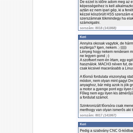
De ezzel is időre adom meg az elő
képességeihez is kell alkalmazko
aztán ez nem ipari gép, ki a fené
kézzel köszörült HSS szerszám 
szerszámnak tökmindegy ha elakad
számolgatni.
sorszám: 8018
(141868)
Keri
Annyira okosak vagytok, de hár
eszterga? Igen, nekem. ;-)))))
Lényeg hogy nekem rendesen műk
ne legyen gond ;-)
A szoftvert nem én írtam, egy egé
használok. MACH3 néven fut, de a
csak kicsivel macerásabb a Linux
A főorsó fordulata viszonylag sta
módon, nem olyan mint gagyi Dre
anyaghoz, bár még azok is jók gr
a motor a gyenge pont egy ilyen k
Főleg nem egy ilyen kis átmérőj
a fordulat számot.
Szinkronizált főorsóra csak men
merthogy van olyan ismerős aki tu
sorszám: 8017
(141867)
Keri
Pedig a szabvány CNC G-kódban