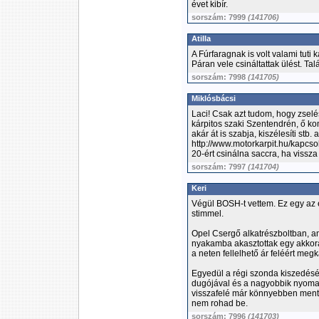
évet kibír.
sorszám: 7999
(141706)
Atilla
A Fúrfaragnak is volt valami tuti 
Páran vele csináltattak ülést. Tal
sorszám: 7998
(141705)
Miklósbácsi
Laci! Csak azt tudom, hogy zselé
kárpitos szaki Szentendrén, ő ko
akár át is szabja, kiszélesíti stb
http://www.motorkarpit.hu/kapcsol
20-ért csinálna saccra, ha vissza 
sorszám: 7997
(141704)
Keri
Végül BOSH-t vettem. Ez egy az 
stimmel.
Opel Csergő alkatrészboltban, a
nyakamba akasztottak egy akkora
a neten fellelhető ár feléért meg
Egyedül a régi szonda kiszedés
dugójával és a nagyobbik nyoma
visszafelé már könnyebben ment. 
nem rohad be.
sorszám: 7996
(141703)