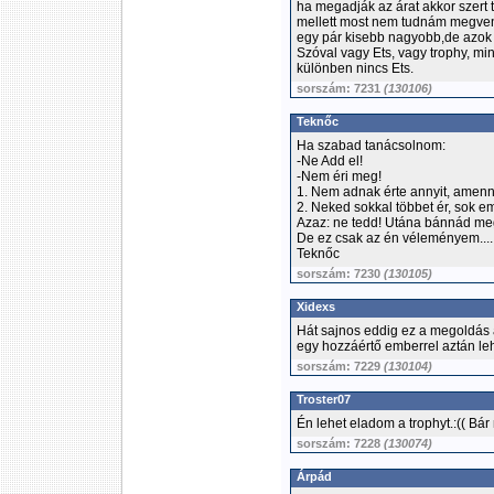
ha megadják az árat akkor szert 
mellett most nem tudnám megvenn
egy pár kisebb nagyobb,de azok 
Szóval vagy Ets, vagy trophy, mi
különben nincs Ets.
sorszám: 7231
(130106)
Teknőc
Ha szabad tanácsolnom:
-Ne Add el!
-Nem éri meg!
1. Nem adnak érte annyit, amenny
2. Neked sokkal többet ér, sok e
Azaz: ne tedd! Utána bánnád me
De ez csak az én véleményem....
Teknőc
sorszám: 7230
(130105)
Xidexs
Hát sajnos eddig ez a megoldás a
egy hozzáértő emberrel aztán lehe
sorszám: 7229
(130104)
Troster07
Én lehet eladom a trophyt.:(( B
sorszám: 7228
(130074)
Árpád