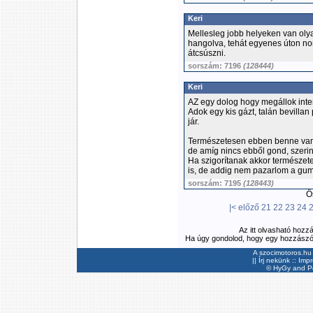
Keri
Mellesleg jobb helyeken van oly
hangolva, tehát egyenes úton no
átcsúszni.
sorszám: 7196
(128444)
Keri
AZ egy dolog hogy megállok inte
Adok egy kis gázt, talán bevilla
jár.
Természetesen ebben benne van a
de amíg nincs ebből gond, szeri
Ha szigorítanak akkor természete
is, de addig nem pazarlom a gumit,
sorszám: 7195
(128443)
Ös
|<
előző
21
22
23
24
Az itt olvasható hozz
Ha úgy gondolod, hogy egy hozzászólás
A szocimotoros.hu 
||
Írj nekünk
::
Imp
©
HyGy
and Pee