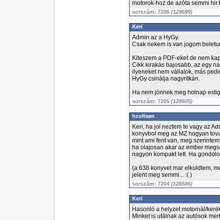
motorok-hoz de azóta semmi hir.
sorszám: 7206
(129699)
Keri
Admin az a HyGy.
Csak nekem is van jogom beletur
Kiteszem a PDF-eket de nem ka
Cikk kirakás bajosabb, az egy na
ilyeneket nem vállalok, más pedi
HyGy csinálja nagyritkán.
Ha nem jönnek meg holnap estig,
sorszám: 7205
(128605)
hzoltaan
Keri, ha jol neztem te vagy az Ad
konyvbol meg az MZ hogyan tovab
mint ami fent van, meg szerintem
ha olajosan akar az ember megsa
nagyon kompakt lett. Ha gondolo
(a 638 konyvet mar elkuldtem, me
jelent meg semmi... :( )
sorszám: 7204
(128586)
Keri
Hasonló a helyzet motornál/kerék
Minket is utálnak az autósok mert