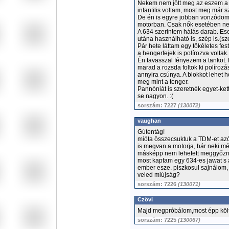
Nekem nem jött meg az eszem a k
infantilis voltam, most meg már sz
De én is egyre jobban vonzódom
motorban. Csak nők esetében ne
A 634 szerintem hálás darab. Eset
utána használható is, szép is.(sz
Pár hete láttam egy tökéletes fes
a hengerfejek is polírozva voltak
Én tavasszal fényezem a tankot.
marad a rozsda foltok ki polírozá
annyira csúnya. A blokkot lehet 
meg mint a tenger.
Pannóniát is szeretnék egyet-ket
se nagyon. :(
sorszám: 7227
(130072)
vaughan
Gútentág!
mióta összecsuktuk a TDM-et az
is megvan a motorja, bár neki még
másképp nem lehetett meggyőzni,
most kaptam egy 634-es jawat s 
ember esze. piszkosul sajnálom, 
veled miújság?
sorszám: 7226
(130071)
Czövi
Majd megpróbálom,most épp költ
sorszám: 7225
(130067)