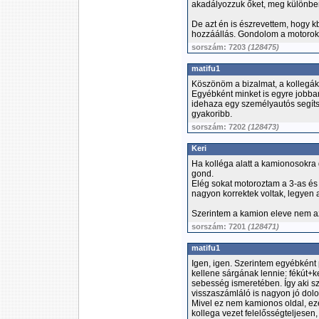
akadályozzuk őket, meg különbe
De azt én is észrevettem, hogy kb
hozzáállás. Gondolom a motoro
sorszám: 7203
(128475)
matifu1
Köszönöm a bizalmat, a kollegák
Egyébként minket is egyre jobba
idehaza egy személyautós segít
gyakoribb.
sorszám: 7202
(128473)
Keri
Ha kolléga alatt a kamionosokra
gond.
Elég sokat motoroztam a 3-as és 
nagyon korrektek voltak, legyen
Szerintem a kamion eleve nem a
sorszám: 7201
(128471)
matifu1
Igen, igen. Szerintem egyébként 
kellene sárgának lennie: fékút+
sebesség ismeretében. Így aki s
visszaszámláló is nagyon jó dolog
Mivel ez nem kamionos oldal, ez
kollega vezet felelősségteljesen,