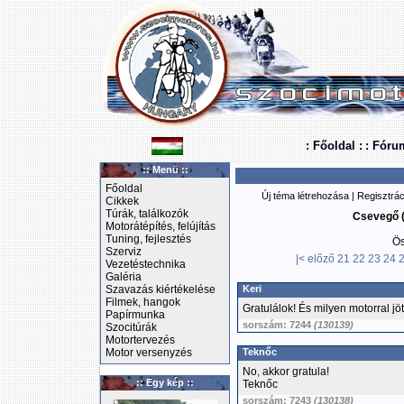
: Főoldal :
: Fóru
:: Menü ::
Főoldal
Új téma létrehozása
|
Regisztrác
Cikkek
Túrák, találkozók
Csevegő (
Motorátépítés, felújítás
Tuning, fejlesztés
Ös
Szerviz
|<
előző
21
22
23
24
Vezetéstechnika
Galéria
Szavazás kiértékelése
Keri
Filmek, hangok
Gratulálok! És milyen motorral jött
Papírmunka
sorszám: 7244
(130139)
Szocitúrák
Motortervezés
Motor versenyzés
Teknőc
No, akkor gratula!
:: Egy kép ::
Teknőc
sorszám: 7243
(130138)