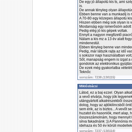
De egy jó állapotú kis ts, ami szé
is.
De annak tényleg olyan állapotún
Ebben benne van a munkadíj is r
A 70-80 egy közepes állapotú kis
Hiszen ebben még sok olyan is van
Mostanság egy ismerősöm adott el 
Pedig elég jó kis gépek voltak.
Ennyit a nagyon megfizető piacró
Nálam a kis mz a 13 év alatt fo
mindenestül.
Ebben tényleg benne van minden,
Pedig, már látszik rajta az idő v
s sokszor napi használatban volt
Sőt, manapság engem is izgat a 
gondolok az elektronikus gyújtás
De ezek még gyakorlatba vételét
Teknőc
sorszám: 7238
(130115)
Miklósbácsi
Látod, ez a baj ezzel. Olyan alk
a vevő elvárja, hogy jók legyenek.
utángyártott alkatrészekből össz
dolog, hogy az ajtókilincsből önt
sem érik, az is biztos... A vevőt 
huzatot és hasonlók, mert alap, 
összeszámolnám, hogy mennyit k
sírva fakadnánk :)) A Pannónia m
idehaza és 50 év körüli modellek
sorszám: 7237
(130114)