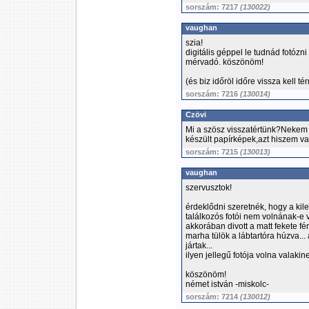
sorszám: 7217
(130022)
vaughan
szia!
digitális géppel le tudnád fotóz
mérvadó. köszönöm!
(és biz időröl időre vissza kell té
sorszám: 7216
(130014)
Czövi
Mi a szösz visszatértünk?Nekem
készült papírképek,azt hiszem va
sorszám: 7215
(130013)
vaughan
szervusztok!
érdeklődni szeretnék, hogy a ki
találkozós fotói nem volnának-e 
akkorában divott a matt fekete fé
marha tülök a lábtartóra húzva..
jártak...
ilyen jellegű fotója volna valakin
köszönöm!
német istván -miskolc-
sorszám: 7214
(130012)