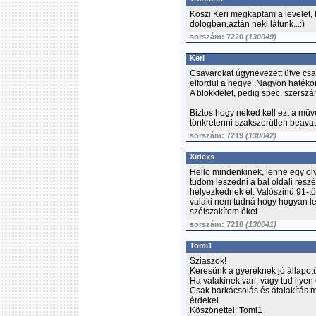
Köszi Keri megkaptam a levelet, 
dologban,aztán neki látunk...:)
sorszám: 7220
(130049)
Keri
Csavarokat úgynevezett ütve csa
elfordul a hegye. Nagyon hatéko
A blokkfelet, pedig spec. szerszá
Biztos hogy neked kell ezt a műv
tönkretenni szakszerűtlen beava
sorszám: 7219
(130042)
Xidexs
Hello mindenkinek, lenne egy 
tudom leszedni a bal oldali rész
helyezkednek el. Valószinű 91-től
valaki nem tudná hogy hogyan le
szétszakítom őket..
sorszám: 7218
(130041)
Tomi1
Sziaszok!
Keresünk a gyereknek jó állapot
Ha valakinek van, vagy tud ilyen
Csak barkácsolás és átalakítás m
érdekel.
Köszönettel: Tomi1