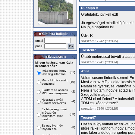
Rudolph B
Gratulálok, így kell ezt!
Jó egészséget mindkettőjüknek!
Na jó, a papának is!
:: Címlista belépés ::
Üdv.: R
email:
sorszám: 7242
(130135)
pass:
Troster07
Újabb motorossal bővült a csapat,
:: Szavazás ::
sorszám: 7241
(130134)
Milyen hatással van rád a
benzináresés?
Imádkozom, hogy
Atilla
(61)
tavaszig kitartson
Velem sosem történik semmi. Én
Már a kád is csurig
Most van az MZ, az oldalkocsis
(10)
benzinnel
Nálam se gyerek, se Pannónia! :-
Eladtam az összes
Nem is tudtam, hogy eladtad a Tr
(2)
MOL részvényemet
Szégyelld magad!
A TDM-el mi történt? A balesetről
Hosszabb nyári
(4)
TDM csukódott össze?
túrákat szervezek
sorszám: 7240
(130125)
Ez hülyeség, most
is 5ezerért
(33)
tankoltam, mint
Troster07
máskor
Hát én is így voltam az etz-vel,
Ez egy ilyen év,
(3)
időre rá kell jönnöm, hogy a mo
folyton esik
mire kiforr a dolog, rengeteg pén