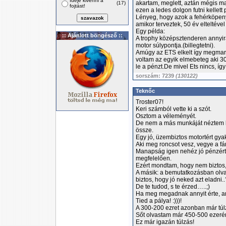
Ideje kivenni a
akartam, meglett, aztán mégis ma
(17)
fojtást!
ezen a ledes dolgon futni kellett 
Lényeg, hogy azok a fehérköpen
amikor terveztek, 50 év elteltéve
Egy példa:
:: Ajánlott böngésző ::
A trophy középsztenderen annyira
motor súlypontja.(billegtetni).
Amúgy az ETS elkelt így megmara
voltam az egyik elmebeteg aki 300
le a pénzt.De mivel Ets nincs, íg
sorszám: 7239
(130122)
Teknőc
Troster07!
Keri számból vette ki a szót.
Osztom a véleményét.
De nem a más munkáját néztem le,
össze.
Egy jó, üzembiztos motortért gya
Aki meg roncsot vesz, vegye a f
Manapság igen nehéz jó pénzért e
megfelelően.
Ezért mondtam, hogy nem biztos,
A másik: a bemutatkozásban olvas
biztos, hogy jó neked azt eladni..
De te tudod, s te érzed…..;)
Ha meg megadnak annyit érte, am
Tied a pálya! :)))!
A 300-200 ezret azonban már tú
Sőt olvastam már 450-500 ezerért 
Ez már igazán túlzás!