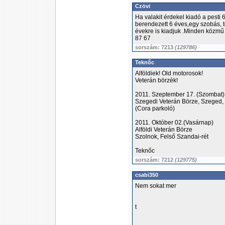
Czövi
Ha valakit érdekel kiadó a pesti 
berendezett 6 éves,egy szobás, 
évekre is kiadjuk .Minden közmű
87 67
sorszám: 7213
(129786)
Teknőc
Alföldiek! Old motorosok!
Veterán börzék!
2011. Szeptember 17. (Szombat)
Szegedi Veterán Börze, Szeged, 
(Cora parkoló)
2011. Október 02.(Vasárnap)
Alföldi Veterán Börze
Szolnok, Felső Szandai-rét
Teknőc
sorszám: 7212
(129775)
csabi350
Nem sokat mer
t