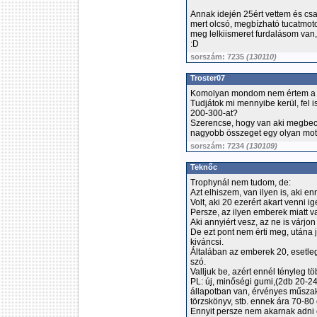
Annak idején 25ért vettem és csak
mert olcsó, megbízható tucatmotor
meg lelkiismeret furdalásom van
:D
sorszám: 7235
(130110)
Troster07
Komolyan mondom nem értem a mo
Tudjátok mi mennyibe kerül, fel i
200-300-at?
Szerencse, hogy van aki megbecs
nagyobb összeget egy olyan motor
sorszám: 7234
(130109)
Teknőc
Trophynál nem tudom, de:
Azt elhiszem, van ilyen is, aki en
Volt, aki 20 ezerért akart venni ige
Persze, az ilyen emberek miatt v
Aki annyiért vesz, az ne is várjon
De ezt pont nem érti meg, utána
kiváncsi.
Általában az emberek 20, esetleg
szó.
Valljuk be, azért ennél tényleg t
PL: új, minőségi gumi,(2db 20-24 
állapotban van, érvényes műszaki,
törzskönyv, stb. ennek ára 70-80 
Ennyit persze nem akarnak adni e