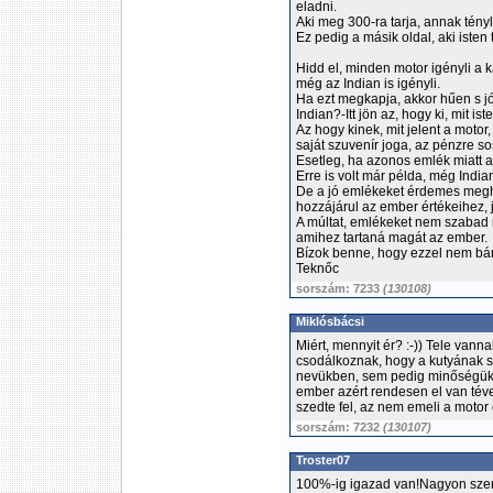
eladni.
Aki meg 300-ra tarja, annak tényle
Ez pedig a másik oldal, aki isten
Hidd el, minden motor igényli a k
még az Indian is igényli.
Ha ezt megkapja, akkor hűen s jó
Indian?-Itt jön az, hogy ki, mit iste
Az hogy kinek, mit jelent a motor
saját szuvenír joga, az pénzre so
Esetleg, ha azonos emlék miatt 
Erre is volt már példa, még India
De a jó emlékeket érdemes megha
hozzájárul az ember értékeihez,
A múltat, emlékeket nem szabad m
amihez tartaná magát az ember.
Bízok benne, hogy ezzel nem bán
Teknőc
sorszám: 7233
(130108)
Miklósbácsi
Miért, mennyit ér? :-)) Tele vann
csodálkoznak, hogy a kutyának s
nevükben, sem pedig minőségükb
ember azért rendesen el van tév
szedte fel, az nem emeli a motor
sorszám: 7232
(130107)
Troster07
100%-ig igazad van!Nagyon szere