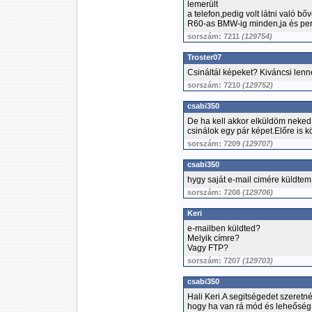
lemerült
a telefon,pedig volt látni való b
R60-as BMW-ig minden,ja és pers
sorszám: 7211
(129754)
Troster07
Csináltál képeket? Kiváncsi lenn
sorszám: 7210
(129752)
csabi350
De ha kell akkor elküldöm neked 
csinálok egy pár képet.Előre is k
sorszám: 7209
(129707)
csabi350
hygy saját e-mail cimére küldtem
sorszám: 7208
(129706)
Keri
e-mailben küldted?
Melyik címre?
Vagy FTP?
sorszám: 7207
(129703)
csabi350
Hali Keri.A segitségedet szeretn
hogy ha van rá mód és leheőség 