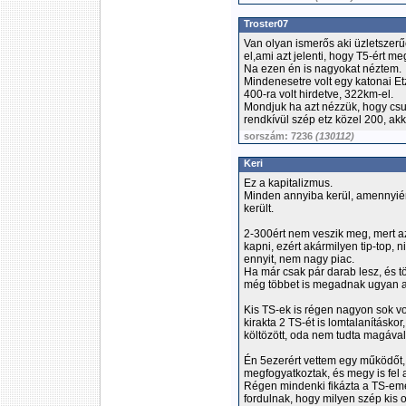
Troster07
Van olyan ismerős aki üzletszer
el,ami azt jelenti, hogy T5-ért m
Na ezen én is nagyokat néztem.
Mindenesetre volt egy katonai Etz
400-ra volt hirdetve, 322km-el.
Mondjuk ha azt nézzük, hogy csup
rendkívül szép etz közel 200, ak
sorszám: 7236
(130112)
Keri
Ez a kapitalizmus.
Minden annyiba kerül, amennyi
került.
2-300ért nem veszik meg, mert a
kapni, ezért akármilyen tip-top, n
ennyit, nem nagy piac.
Ha már csak pár darab lesz, és tö
még többet is megadnak ugyan a
Kis TS-ek is régen nagyon sok volt
kirakta 2 TS-ét is lomtalanításko
költözött, oda nem tudta magával 
Én 5ezerért vettem egy működőt,
megfogyatkoztak, és megy is fel 
Régen mindenki fikázta a TS-eme
fordulnak, hogy milyen szép kis o