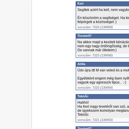
Keri
Segítek azért ha kell, nem vagyto
Én köszönöm a segítséget. Ha ki
felpörgeti a közösséget :)
sorszám: 7224
(130059)
Troster07
Na akkor majd a kezdeti bénázás
nem egy nagy ördöngősség, de t
De vannak már ötleteim:)
sorszám: 7223
(130056)
Atilla
Üdv újra itt! M van veled és a mo
Egyébként engem még ilyen nyílt
vagyok egy agresszív típus... :-)
sorszám: 7222
(130054)
Teknőc
Halihó!
Ha Keri nagy leveléről van szó, 
de igyekszem komolyan megtanul
Teknőc
sorszám: 7221
(130053)
Troster07