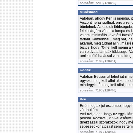
sorszám: 7200
(128469)
Miklósbácsi
Valóban, ahogy Keri is mondja, 
Viszont néha ráállnak erre a ren
büntetnek. Az esetek többségében
felett sárgára váltott a lámpa és 
valami minimális követési távols
tartani. Kamionnal... meg hát, ig
akarnál, meg tudnál állni, más
biztos, hogy 70-nel kell menni a
van oldva a lámpák többsége. Van
ami kímélő hatással van az idegr
sorszám: 7199
(128451)
matifu1
Valóban Bécsen át lehet jutni me
egyszer meg kell állni akkor az e
mindegyiknél meg kell állni, de 
sorszám: 7198
(128446)
Keri
Erről meg az jut eszembe, hogy i
zöldhullám.
Ami azt jelenti, hogy az egyik l
pirosra. Kocsival, MZ-vel esélyte
direkt azzal szórakozok, hogy mé
sebességkorlátozást sem sérte
sorszám: 7197
(128445)