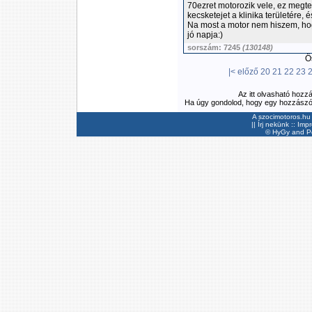
70ezret motorozik vele, ez megtet
kecsketejet a klinika területére, é
Na most a motor nem hiszem, hog
jó napja:)
sorszám: 7245
(130148)
Ös
|<
előző
20
21
22
23
Az itt olvasható hozz
Ha úgy gondolod, hogy egy hozzászólás
A szocimotoros.hu 
||
Írj nekünk
::
Imp
©
HyGy
and Pee