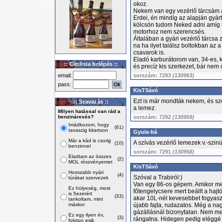
okoz.
Nekem van egy vezérlő tárcsám a
Erdei, én mindíg az alapján gyárt
kölcsön tudom Neked adni amíg le
motorhoz nem szerencsés.
Általában a gyári vezérlő tárcsa z
na ha ilyet találsz boltokban az
csavarok is.
Eladó karburátorom van, 34-es, k
:: Címlista belépés ::
és precíz kis szerkezet, bár nem
email:
sorszám: 7293
(130963)
pass:
KisTSávó
Ezt is már mondták nekem, és szét
:: Szavazás ::
a lemez.
Milyen hatással van rád a
benzináresés?
sorszám: 7292
(130959)
Imádkozom, hogy
(61)
tavaszig kitartson
Gyula-bá
Már a kád is csurig
A szívás vezérlő lemezek v.-szin
(10)
benzinnel
sorszám: 7291
(130958)
Eladtam az összes
(2)
MOL részvényemet
KisTSávó
Hosszabb nyári
(4)
Szóval a Trabiról:)
túrákat szervezek
Van egy 86-os gépem. Amikor megv
Ez hülyeség, most
főtengelycsere mert beállt a hajt
is 5ezerért
(33)
akar 10L-nél kevesebbet fogyaszt
tankoltam, mint
máskor
újabb fajta, rudazatos. Még a na
gázállásnál bizonytalan. Nem meg
Ez egy ilyen év,
(3)
rángatna. Hidegen pedig eléggé 
folyton esik