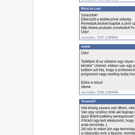
Ricsi és Laci
Sziasztok!
Elkészült a találkozónk videója.
Reméljük,kedvet kaptok a jövő s
http://www.youtube.com/watc
Üdv!
sorszám: 7247
(130482)
steew
Üdv!
Találtam itt az oldalon egy olyan
kérdés" címmel, ebben van egy pr
tudtam azt írta, hogy a próbaverzi
programot vagy esetleg tudja hon
Előre is kösz!
steew
sorszám: 7246
(130444)
Troster07
Hát bőség zavara van itthon, vál
Van egy szülész doki aki tegnap
igazi fellelt patkány peregyessel:
A fickót úgy kell elképzelni, hogy
arab terrorista.:)
Jól néz ki mikor jön egy terroris
a választás erre a tipusra, mon