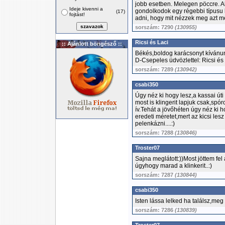
jobb esetben. Melegen pöccre. A
Ideje kivenni a
gondolkodok egy régebbi típusu 
(17)
fojtást!
adni, hogy mit nézzek meg azt
sorszám: 7290
(130955)
Ricsi és Laci
:: Ajánlott böngésző ::
Békés,boldog karácsonyt kívánu
D-Csepeles üdvözlettel: Ricsi és
sorszám: 7289
(130942)
csabi350
Úgy néz ki hogy lesz,a kassai ú
most is klingerit lapjuk csak,spór
ív.Tehát a jövőhéten úgy néz ki 
eredeti méretet,mert az kicsi l
pelenkázni....:)
sorszám: 7288
(130846)
Troster07
Sajna meglátott:))Most jöttem fel
úgyhogy marad a klinkerit..:)
sorszám: 7287
(130844)
csabi350
Isten lássa lelked ha találsz,meg 
sorszám: 7286
(130839)