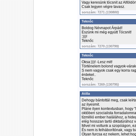
Vagy keresünk tócsnit az Alföldön.
Csak legyen végre tavasz.
sorszám: 7271
(130800)
Teknőc
Boldog Névnapot Árpád!
Eszünk mi még együtt Tócsnit!
:)))!
Teknőc
sorszám: 7270
(130799)
Teknőc
Oksa:)))! -Lesz mit!
Történelem bolond vagyok-várak l
S nem vagyok csak egy korra rag
érdekel..
Teknőc
sorszám: 7269
(130795)
Atilla
Dehogy bántottál meg, csak leír
az ilyesmit.
Pláne ilyen kontextusban, hogy "
októberi szocialista forradalomna
tízmillió ember halálához, a hi
elég hosszan tartó diktatúrához v
Mivel mi voltunk a szopóágon, ezt
És nem is felháborítónak, vagy b
Olyan furcsa ez nekem, lehet ho