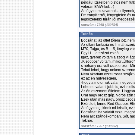
például Izraelben biztos nem fut
veterán BMW-kel. :-)
Amúgy nem zavarnak az ilyenek,
De ennyit erről, lényegtelen és n
legközelebbi túrán jól megbeszél
sorszám: 7268
(130794)
Teknőc
Bocsánat, az ötlet tőlem jött, nem
Az ottani fantázia és limitált szér
M70, Tajga, és B….S, tényleg va
Egy H….e százat csinál..!
Igaz, gyerek voltam a szoci vilá
„Kisdobos” voltam, mikor „Úttörő”
s néhány óra volt csak orosz.. M
Tehát lehet, hogy nekem szerenc
Nem akartam ezzel rossz szájízt 
ez az én hülyeségem,
-hogy a motornak valami egyedis
Lehetne valami jobb is, ezt is el
Az én eszement ötletem. Hogyan i
Ural nagy orosz gép. Vörös szín 
Ezek után más nagy, orosz csoda
Ezért lett, lenne Red October. El
Amúgy meg, kinek mi tetszik, ez s
Bocsánat, ha valakit ezzel megb
Nem állt szándékomban. Sőt, has
Teknőc
sorszám: 7267
(130792)