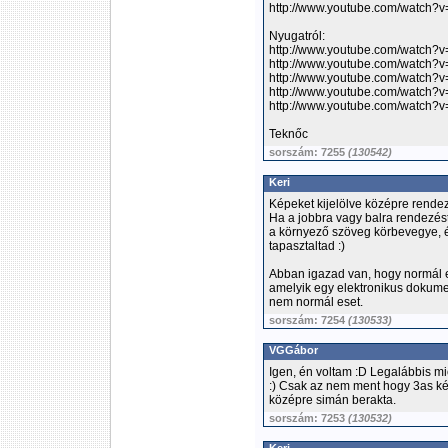
http://www.youtube.com/watch?v
Nyugatról:
http://www.youtube.com/watch
http://www.youtube.com/watch?
http://www.youtube.com/watch?v
http://www.youtube.com/watch?
http://www.youtube.com/watch
Teknőc
sorszám: 7255
(130542)
Keri
Képeket kijelölve középre rende
Ha a jobbra vagy balra rendezés
a környező szöveg körbevegye, 
tapasztaltad :)
Abban igazad van, hogy normál e
amelyik egy elektronikus dokume
nem normál eset.
sorszám: 7254
(130533)
VGGábor
Igen, én voltam :D Legalábbis mi
:) Csak az nem ment hogy 3as kép
középre simán berakta.
sorszám: 7253
(130532)