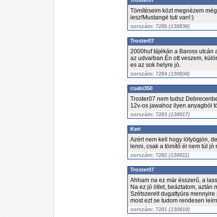
Troster07
Tömítéseim közt megnézem még h
lesz!Mustangé tuti van!:)
sorszám: 7285
(130836)
Troster07
2000huf tájékán a Baross utcán a 
az udvarban.Én ott veszem, külö
es az sok helyre jó.
sorszám: 7284
(130834)
csabi350
Troster07 nem tudsz Debrecenben 
12v-os jawahoz ilyen anyagból tö
sorszám: 7283
(130817)
Keri
Azért nem kell hogy lötyögjön, d
lenni, csak a tömítő él nem túl jó
sorszám: 7282
(130811)
Troster07
Ahham na ez már ésszerű, a las
Na ez jó ötlet, beáztatom, aztán ma
Szétszerelt dugattyúra mennyir
most ezt se tudom rendesen leírni
sorszám: 7281
(130810)