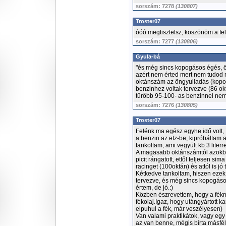
sorszám: 7278
(130807)
Troster07
óóó megtisztelsz, köszönöm a felv
sorszám: 7277
(130806)
Gyula-bá
"és még sincs kopogásos égés, ön
azért nem érted mert nem tudod 
oktánszám az öngyulladás (kopog
benzinhez voltak tervezve (86 o
tűrőbb 95-100- as benzinnel nem
sorszám: 7276
(130805)
Troster07
Felénk ma egész egyhe idő volt, 
a benzin az etz-be, kipróbáltam 
tankoltam, ami vegyült kb.3 literre
A magasabb oktánszámtól azokba
picit rángatott, ettől teljesen si
racinget (100oktán) és attól is jó
Kétkedve tankoltam, hiszen eze
tervezve, és még sincs kopogáso
értem, de jó.:)
Közben észrevettem, hogy a fé
fékolaj.Igaz, hogy utángyártott 
elpuhul a fék, már veszélyesen)
Van valami praktikátok, vagy egy 
az van benne, mégis bírta másfél