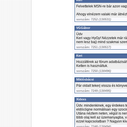
Keri
Felvettelek MSN-re bár azon vag
Ahogy elnézem valaki már átnézt
sorszám: 7252
(130531)
VGGábor
Üdv
Keri vagy HyGy! Nézzetek már rá 
nem lesz baj) mind szakmai szem
sorszám: 7251
(130517)
Keri
Hozzáférek az fórum adatbázisá
Ketten is használtuk.
sorszám: 7250
(130496)
Miklósbácsi
Pár oldalt tekerj vissza és könyvet í
sorszám: 7249
(130495)
Xidexs
Üdv. mindenkinek, egy érdekes té
eldöcögne normálisan egy szoci
Utána néztem neten, végül is nem
több olaj kell az üzemanyagba, 
ezzel kapcsolatban ? Nagyon kív
sorszám: 7248
(130494)