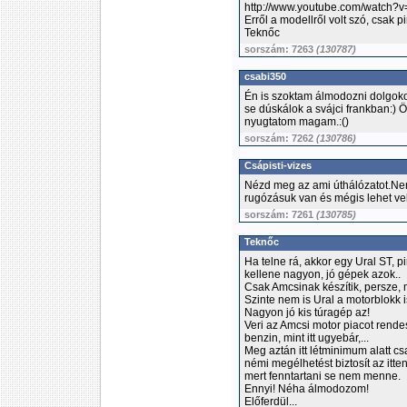
http://www.youtube.com/watch
Erről a modellről volt szó, csak pi
Teknőc
sorszám: 7263
(130787)
csabi350
Én is szoktam álmodozni dolgoko
se dúskálok a svájci frankban:) 
nyugtatom magam.:()
sorszám: 7262
(130786)
Csápisti-vizes
Nézd meg az ami úthálózatot.Nem
rugózásuk van és mégis lehet velü
sorszám: 7261
(130785)
Teknőc
Ha telne rá, akkor egy Ural ST, 
kellene nagyon, jó gépek azok..
Csak Amcsinak készítik, persze,
Szinte nem is Ural a motorblokk i
Nagyon jó kis túragép az!
Veri az Amcsi motor piacot rendes
benzin, mint itt ugyebár,...
Meg aztán itt létminimum alatt c
némi megélhetést biztosít az itt
mert fenntartani se nem menne.
Ennyi! Néha álmodozom!
Előferdül...