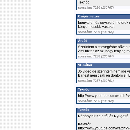
Teknőc
sorszám: 7260
(130767)
Csápisti-vizes
Igénytelen és egyszerű motorok 
kényelmesebb vasakat.
sorszám: 7259
(130766)
Árpád
Szerintem a csevegésbe bőven b
Ami biztos az az, hogy tényleg 
sorszám: 7258
(130764)
VGGábor
Jó videó de szerintem nem ide va
Bár ezt nem csak én döntöm el :
sorszám: 7257
(130761)
Teknőc
http://www.youtube.com/watc
sorszám: 7256
(130760)
Teknőc
Néhány hír Keletről és Nyugatró
Keletről:
http://www.youtube.com/watch