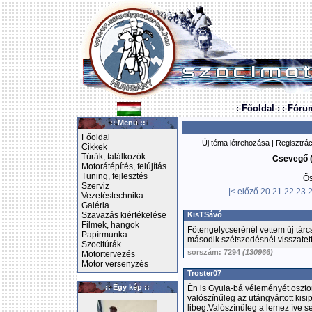
: Főoldal :
: Fóru
:: Menü ::
Főoldal
Új téma létrehozása
|
Regisztrác
Cikkek
Túrák, találkozók
Csevegő (
Motorátépítés, felújítás
Tuning, fejlesztés
Ös
Szerviz
|<
előző
20
21
22
23
Vezetéstechnika
Galéria
Szavazás kiértékelése
KisTSávó
Filmek, hangok
Főtengelycserénél vettem új tárcs
Papírmunka
második szétszedésnél visszatette
Szocitúrák
sorszám: 7294
(130966)
Motortervezés
Motor versenyzés
Troster07
:: Egy kép ::
Én is Gyula-bá véleményét osztom
valószínűleg az utángyártott kisi
libeg.Valószínűleg a lemez íve 