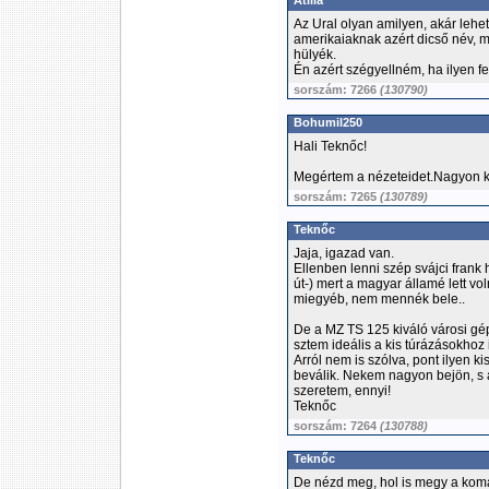
Atilla
Az Ural olyan amilyen, akár lehet
amerikaiaknak azért dicső név, m
hülyék.
Én azért szégyellném, ha ilyen f
sorszám: 7266
(130790)
Bohumil250
Hali Teknőc!
Megértem a nézeteidet.Nagyon k
sorszám: 7265
(130789)
Teknőc
Jaja, igazad van.
Ellenben lenni szép svájci frank 
út-) mert a magyar államé lett vo
miegyéb, nem mennék bele..
De a MZ TS 125 kiváló városi gé
sztem ideális a kis túrázásokhoz 
Arról nem is szólva, pont ilyen 
beválik. Nekem nagyon bejön, s a
szeretem, ennyi!
Teknőc
sorszám: 7264
(130788)
Teknőc
De nézd meg, hol is megy a koma 