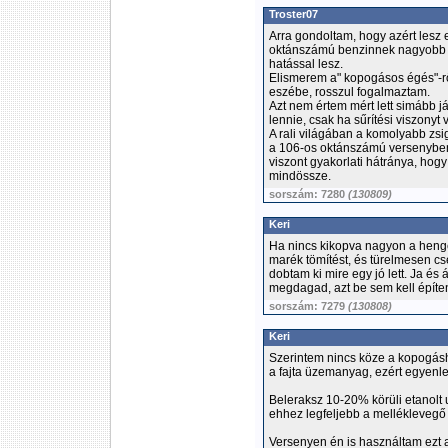
Troster07
Arra gondoltam, hogy azért lesz
oktánszámú benzinnek nagyobb az
hatással lesz.
Elismerem a" kopogásos égés"-r
eszébe, rosszul fogalmaztam.
Azt nem értem mért lett simább j
lennie, csak ha sűrítési viszonyt
A rali világában a komolyabb zsi
a 106-os oktánszámú versenybenz
viszont gyakorlati hátránya, hog
mindössze.
sorszám: 7280
(130809)
Keri
Ha nincs kikopva nagyon a henger
marék tömítést, és türelmesen cse
dobtam ki mire egy jó lett. Ja és
megdagad, azt be sem kell építen
sorszám: 7279
(130808)
Keri
Szerintem nincs köze a kopogásh
a fajta üzemanyag, ezért egyenl
Beleraksz 10-20% körüli etanolt
ehhez legfeljebb a melléklevegő 
Versenyen én is használtam ezt a 