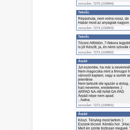
sorszám: 7275
(130804)
Teknőc
Répáshuta, nem volna rossz, de 
Habár most az anyagiak nagyon be
sorszám: 7274
(130803)
Teknőc
Tócsni-Alföldön..? Akkora legjo
is jól Készíti, ja, és némi szlovák
sorszám: 7273
(130802)
Árpád
Jut eszembe, ha már a nevemnél 
Nem magocska mint a finnugor h
városról kaptam, vagy a sumér a
jelentése.
Nem tartozik ide igazán a dolo
har) nevemre, eredetemre.:)
ARPAD NA-AB NAM GA-PAD
Árpád népe nem apad.
...hatna.
sorszám: 7272
(130801)
Árpád
Köszi. Tényleg most tartom.:)
Eszünk tócsnit. Kérdés hol. :)Ha
Mert én szinte biztosan megyek. 