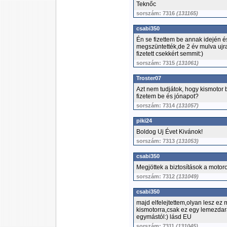
Teknőc
sorszám: 7316
(131165)
csabi350
Én se fizettem be annak idején 
megszüntették,de 2 év mulva ujr
fizetett csekkért semmit:)
sorszám: 7315
(131061)
Troster07
Azt nem tudjátok, hogy kismotor 
fizetem be és jónapot?
sorszám: 7314
(131057)
piki24
Boldog Uj Évet Kivánok!
sorszám: 7313
(131053)
csabi350
Megjöttek a biztosítások a motor
sorszám: 7312
(131049)
csabi350
majd elfelejtettem,olyan lesz ez m
kismotorra,csak ez egy lemezdar
egymástól:) lásd EU
sorszám: 7311
(131045)