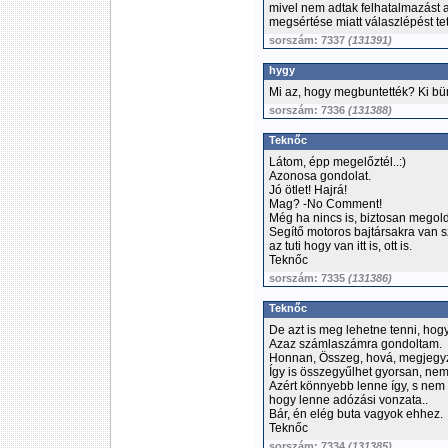
mivel nem adtak felhatalmazást a 
megsértése miatt válaszlépést tet
sorszám: 7337
(131391)
hygy
Mi az, hogy megbuntették? Ki bü
sorszám: 7336
(131388)
Teknőc
Látom, épp megelőztél..:)
Azonosa gondolat.
Jó ötlet! Hajrá!
Mag? -No Comment!
Még ha nincs is, biztosan megold
Segítő motoros bajtársakra van 
az tuti hogy van itt is, ott is.
Teknőc
sorszám: 7335
(131386)
Teknőc
De azt is meg lehetne tenni, ho
Azaz számlaszámra gondoltam.
Honnan, Összeg, hová, megjegy
Így is összegyűlhet gyorsan, ne
Azért könnyebb lenne így, s nem
hogy lenne adózási vonzata..
Bár, én elég buta vagyok ehhez.
Teknőc
sorszám: 7334
(131385)