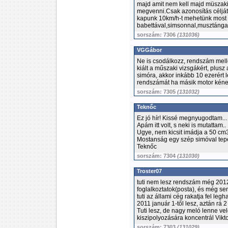
majd amit nem kell majd müszakir
megvenni.Csak azonosítás célját
kapunk 10km/h-t mehetünk most 
babettával,simsonnal,musztángal..
sorszám: 7306
(131036)
VGGábor
Ne is csodálkozz, rendszám mellé
kiált a műszaki vizsgákért, plusz
simóra, akkor inkább 10 ezerért l
rendszámát ha másik motor kéne
sorszám: 7305
(131032)
Teknőc
Ez jó hír! Kissé megnyugodtam...
Apám itt volt, s neki is mutattam..
Ugye, nem kicsit imádja a 50 cm
Mostanság egy szép simóval teper,
Teknőc
sorszám: 7304
(131030)
Troster07
tuti nem lesz rendszám még 201
foglalkoztatok(posta), és még s
tuti az állami cég rakatja fel l
2011 január 1-től lesz, aztán rá 
Tuti lesz, de nagy meló lenne v
kiszipolyozására koncentrál Vikto
sorszám: 7303
(131029)