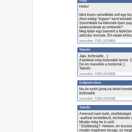
hygy
Hello!
Mint észre vehettétek volt egy kis 
Ahol eddig "ingyen" bent lehetett
Szerintetek ha kitennék ilyen p
adakoznának az emberek?
Meg talán egy bannert a fejléc
adózási vonzata. Ért valaki ehhe
sorszám: 7331
(131381)
Teknőc
Jaja, biztosabb...:(
A tankkal még biztosabb lenne.
De én maradok a motornál.;)
Teknőc
sorszám: 7330
(131363)
Csápisti-vizes
Na én ezért járok,ha lehet homl
biztosabb.
sorszám: 7329
(131349)
Teknőc
A kresszt nem tudó, elsőbbséget
-autóval rendelkező, közlekedni 
Miután még be is szól:
” Elsőbbség? -Nekem, én kocsival
miután majdnem elcsap, ez megf