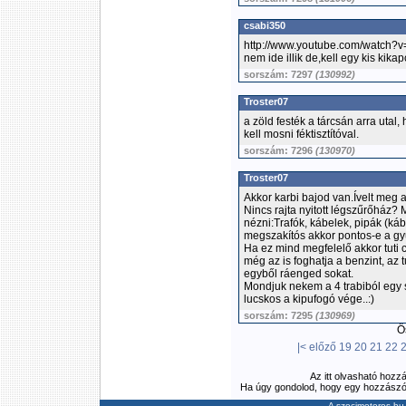
csabi350
http://www.youtube.com/watch?
nem ide illik de,kell egy kis kika
sorszám: 7297
(130992)
Troster07
a zöld festék a tárcsán arra utal,
kell mosni féktisztítóval.
sorszám: 7296
(130970)
Troster07
Akkor karbi bajod van.Ívelt meg a
Nincs rajta nyitott légszűrőház? 
nézni:Trafók, kábelek, pipák (káb
megszakítós akkor pontos-e a gy
Ha ez mind megfelelő akkor tuti 
még az is foghatja a benzint, az t
egyből ráenged sokat.
Mondjuk nekem a 4 trabiból egy se
lucskos a kipufogó vége..:)
sorszám: 7295
(130969)
Ös
|<
előző
19
20
21
22
Az itt olvasható hozz
Ha úgy gondolod, hogy egy hozzászólás
A szocimotoros.hu 