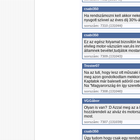
csabi350
Ha rendszámozni kell akkor neke
nyugott szívvel az éves díj 30%-
sorszám: 7310
(131044)
csabi350
Ez az egész folyamat bizosítón k
elvileg motor-vázszám van,és in
államnek bevétel,tudjátok mostans
sorszám: 7309
(131043)
Troster07
Na az tuti, hogy lesz ott műszaki
meg azon gondolkodtam mekkora
Kaptatok már baleseti adóról cs
Na "Magyarország én így szeretl
sorszám: 7308
(131040)
VGGábor
Olyan is van? :D Azzal meg az a 
hozzárendeli az alváz és motors
most.
sorszám: 7307
(131039)
csabi350
Úgy tudom hogy csak egy rendsz