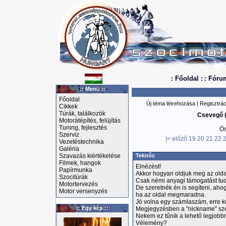
: Főoldal :
: Fóru
:: Menü ::
Főoldal
Új téma létrehozása
|
Regisztrác
Cikkek
Túrák, találkozók
Csevegő (
Motorátépítés, felújítás
Tuning, fejlesztés
Ös
Szerviz
|<
előző
19
20
21
22
Vezetéstechnika
Galéria
Szavazás kiértékelése
Teknőc
Filmek, hangok
Elnézést!
Papírmunka
Akkor hogyan oldjuk meg az olda
Szocitúrák
Csak némi anyagi támogatást tudo
Motortervezés
De szeretnék én is segíteni, aho
Motor versenyzés
ha az oldal megmaradna.
Jó volna egy számlaszám, erre kö
:: Egy kép ::
Megjegyzésben a "nickname" sz
Nekem ez tűnik a lehető legjobb
Vélemény?