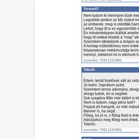
Troster07
Nem tudom ki mennyire bízik m
Legutóbb amikor az Mz clubot 
az emberek, meg is oldották hama
Lehet, hogy itt is ez egyszerűb
Én mindenképpen kiállok amellett,
hogy itt sokkal kisebb a "mag" aki
Szerintem ötleteljünk a dolgon 
A honlap működéshez nem értek,
folyamatosan reklámoztatja techn
mennyi, reklámot mi is elbírunk 
sorszám: 7333
(131384)
Teknőc
Értem, tehát fizetőssé vált az oldal
Jó tudni..Sajnálom azért.
Szerintem lenne adomány, ahogy 
ahogy tudok, én is segítek.
Sok szegény fillér már tallért is ki
Nem is tudom, nagy pénz kell?
Paypal jól hangzik, ez már másutt
Banner is, ha segít…
Főleg, ha jó is, s főleg fizet is érte
Adózáshoz meg főleg nem értek.
Teknőc
sorszám: 7332
(131383)