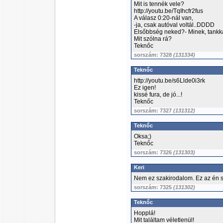
Mit is tennék vele?
http://youtu.be/TqIhcfr2fus
A válasz 0:20-nál van,
-ja, csak autóval voltál..DDDD
Elsőbbség neked?- Minek, tankka
Mit szólna rá?
Teknőc
sorszám: 7328
(131334)
Teknőc
http://youtu.be/s6Llde0i3rk
Ez igen!
kissé fura, de jó...!
Teknőc
sorszám: 7327
(131312)
Teknőc
Oksa;)
Teknőc
sorszám: 7326
(131303)
Keri
Nem ez szakirodalom. Ez az én 
sorszám: 7325
(131302)
Teknőc
Hopplá!
Mit találtam véletlenül!