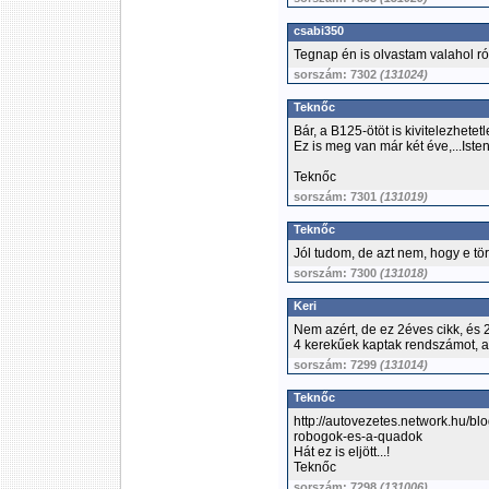
csabi350
Tegnap én is olvastam valahol ról
sorszám: 7302
(131024)
Teknőc
Bár, a B125-ötöt is kivitelezhetetl
Ez is meg van már két éve,...Isten
Teknőc
sorszám: 7301
(131019)
Teknőc
Jól tudom, de azt nem, hogy e tö
sorszám: 7300
(131018)
Keri
Nem azért, de ez 2éves cikk, és 2
4 kerekűek kaptak rendszámot, a 
sorszám: 7299
(131014)
Teknőc
http://autovezetes.network.hu/b
robogok-es-a-quadok
Hát ez is eljött...!
Teknőc
sorszám: 7298
(131006)