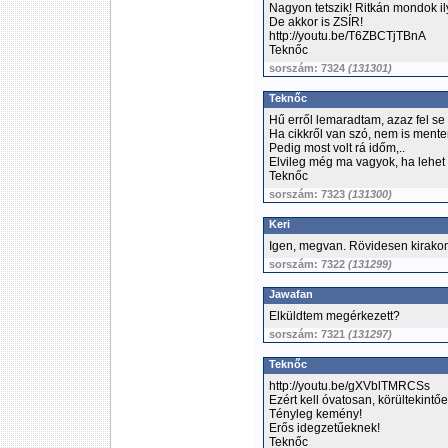
Nagyon tetszik! Ritkán mondok il
De akkor is ZSÍR!
http://youtu.be/T6ZBCTjTBnA
Teknőc
sorszám: 7324
(131301)
Teknőc
Hű erről lemaradtam, azaz fel se
Ha cikkről van szó, nem is ment
Pedig most volt rá időm,..
Elvileg még ma vagyok, ha lehet m
Teknőc
sorszám: 7323
(131300)
Keri
Igen, megvan. Rövidesen kirako
sorszám: 7322
(131299)
Jawafan
Elküldtem megérkezett?
sorszám: 7321
(131297)
Teknőc
http://youtu.be/gXVblTMRCSs
Ezért kell óvatosan, körültekintőe
Tényleg kemény!
Erős idegzetűeknek!
Teknőc