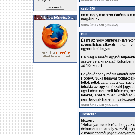
csabi350
hmm hogy mik nem történnek a mai
:: Ajánlott böngésző ::
megélnünk....
sorszám: 7339
(131402)
Keri
És mi az hogy büntetés? Ilyenkor 
üzemeltetője eltávolítja és anny
egyértelmű legyen.
Ha meg a maróti egyből feljelent
szétverve a kirakata? Különben 
ad 10ezerért.
Egyébként egy másik amatőr közöss
HobbyCNC-s témával foglalkozik.
feltölthették az anyagaikat. Egy 
felrakta az egyik műszaki jegyzete
úgy tudom nem volt büntetés, mer
fotókat, lehet feltölteni kizárólag
nem tárolják hanem hivatkozáso
sorszám: 7338
(131401)
Troster07
Idézem:
"Néhányan tudtok róla, hogy az ol
dokumentum, amely szerzői joga
A könyv szerzői jogait Magyarors