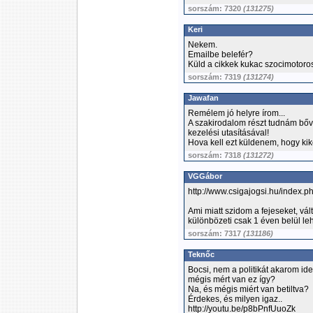
sorszám: 7320
(131275)
Keri
Nekem.
Emailbe belefér?
Küld a cikkek kukac szocimotoro
sorszám: 7319
(131274)
Jawafan
Remélem jó helyre írom...
A szakirodalom részt tudnám bőv
kezelési utasításával!
Hova kell ezt küldenem, hogy ki
sorszám: 7318
(131272)
VGGábor
http://www.csigajogsi.hu/index.
Ami miatt szidom a fejeseket, vál
különbözeti csak 1 éven belül lehe
sorszám: 7317
(131186)
Teknőc
Bocsi, nem a politikát akarom ide
mégis mért van ez így?
Na, és mégis miért van betiltva?
Érdekes, és milyen igaz..
http://youtu.be/p8bPnfUuoZk