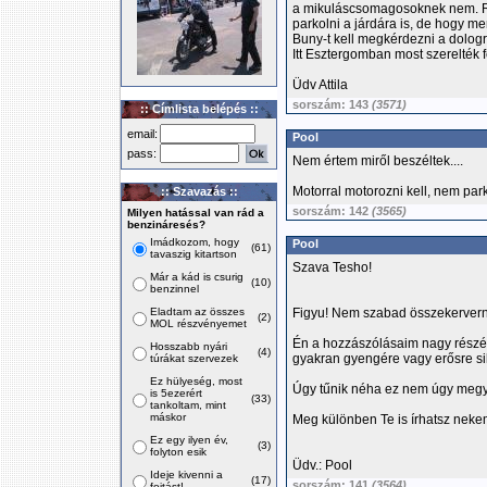
a mikuláscsomagosoknek nem. Rá
parkolni a járdára is, de hogy me
Buny-t kell megkérdezni a dolog
Itt Esztergomban most szerelték fe
Üdv Attila
sorszám: 143
(3571)
:: Címlista belépés ::
email:
Pool
pass:
Nem értem miről beszéltek....
Motorral motorozni kell, nem park
:: Szavazás ::
sorszám: 142
(3565)
Milyen hatással van rád a
benzináresés?
Imádkozom, hogy
Pool
(61)
tavaszig kitartson
Szava Tesho!
Már a kád is csurig
(10)
benzinnel
Eladtam az összes
Figyu! Nem szabad összekervern
(2)
MOL részvényemet
Én a hozzászólásaim nagy részéb
Hosszabb nyári
(4)
gyakran gyengére vagy erősre s
túrákat szervezek
Ez hülyeség, most
Úgy tűnik néha ez nem úgy megy 
is 5ezerért
(33)
tankoltam, mint
máskor
Meg különben Te is írhatsz neke
Ez egy ilyen év,
(3)
folyton esik
Üdv.: Pool
Ideje kivenni a
(17)
sorszám: 141
(3564)
fojtást!