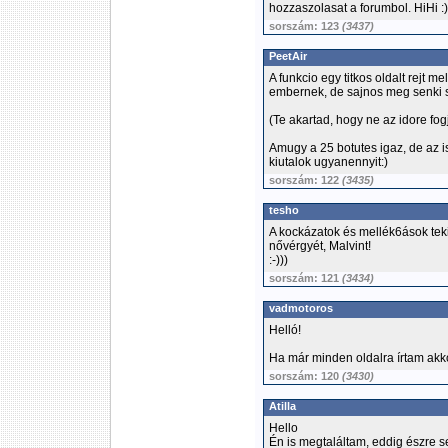
hozzaszolasat a forumbol. HiHi :)
sorszám: 123
(3437)
PeetAir
A funkcio egy titkos oldalt rejt
embernek, de sajnos meg senki s
(Te akartad, hogy ne az idore fog
Amugy a 25 botutes igaz, de az is
kiutalok ugyanennyit:)
sorszám: 122
(3435)
tesho
A kockázatok és mellék6ások te
nővérgyét, Malvint!
:-)))
sorszám: 121
(3434)
vadmotoros
Helló!
Ha már minden oldalra írtam akk
sorszám: 120
(3430)
Atilla
Hello
Én is megtaláltam, eddig észre se