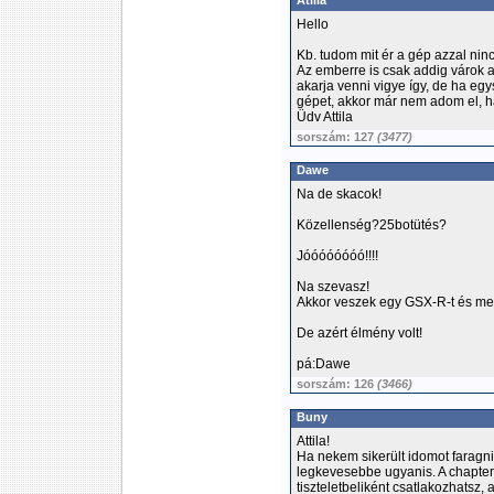
Atilla
Hello
Kb. tudom mit ér a gép azzal ninc
Az emberre is csak addig várok 
akarja venni vigye így, de ha egy
gépet, akkor már nem adom el, ha
Üdv Attila
sorszám: 127
(3477)
Dawe
Na de skacok!
Közellenség?25botütés?
Jóóóóóóóó!!!!
Na szevasz!
Akkor veszek egy GSX-R-t és me
De azért élmény volt!
pá:Dawe
sorszám: 126
(3466)
Buny
Attila!
Ha nekem sikerült idomot faragni
legkevesebbe ugyanis. A chap
tiszteletbeliként csatlakozhatsz,