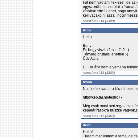
Fát nem vágtam flex-szel, de az
egyszerűbb lecserélni a Yamahát
kínáltak érte? Lehet, hogy annyi
kell vacakolni azzal, hogy messz
sorszám: 114
(3390)
Atilla
Hello
Buny
És hogy viszi a flex a fát? :-)
Tényleg brutális lehettél! :-)
Üdv Attila
Ui. Ha átfestem a yamaha felirat
sorszám: 113
(3383)
tesho
Na jó,közkívánatra közzé teszem
http://kep.tar.hu/tesho77
Még csak most pedzegetem a tém
képalárírásokra büszke vagyok,sajá
sorszám: 112
(3363)
devil
Hello!
Tudom mar lement a tema, de csak