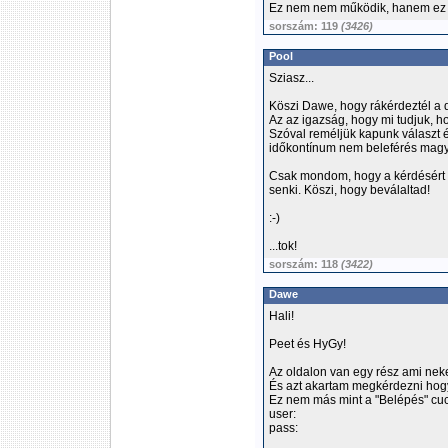
Ez nem nem működik, hanem ez eg
sorszám: 119
(3426)
Pool
Sziasz...
Köszi Dawe, hogy rákérdeztél a 
Az az igazság, hogy mi tudjuk, h
Szóval reméljük kapunk választ 
időkontínum nem beleférés magy
Csak mondom, hogy a kérdésért hu
senki. Köszi, hogy beválaltad!
:-)
...tok!
sorszám: 118
(3422)
Dawe
Hali!
Peet és HyGy!
Az oldalon van egy rész ami ne
És azt akartam megkérdezni hog
Ez nem más mint a "Belépés" cu
user:
pass: