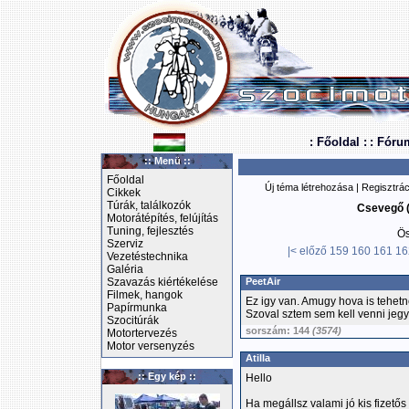
: Főoldal :
: Fóru
:: Menü ::
Főoldal
Új téma létrehozása
|
Regisztrác
Cikkek
Túrák, találkozók
Csevegő (
Motorátépítés, felújítás
Tuning, fejlesztés
Ös
Szerviz
|<
előző
159
160
161
16
Vezetéstechnika
Galéria
Szavazás kiértékelése
PeetAir
Filmek, hangok
Ez igy van. Amugy hova is tehetn
Papírmunka
Szoval sztem sem kell venni jegy
Szocitúrák
sorszám: 144
(3574)
Motortervezés
Motor versenyzés
Atilla
:: Egy kép ::
Hello
Ha megállsz valami jó kis fizetős