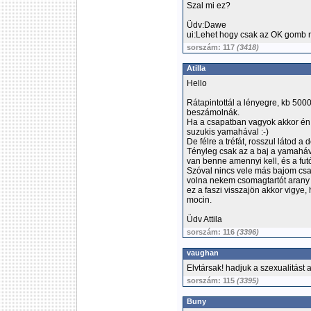
Szal mi ez?
Üdv:Dawe
ui:Lehet hogy csak az OK gomb
sorszám: 117
(3418)
Atilla
Hello
Rátapintottál a lényegre, kb 5000
beszámolnák.
Ha a csapatban vagyok akkor én 
suzukis yamahával :-)
De félre a tréfát, rosszul látod a
Tényleg csak az a baj a yamaháv
van benne amennyi kell, és a fut
Szóval nincs vele más bajom csak 
volna nekem csomagtartót arany 
ez a faszi visszajön akkor vigye,
mocin.
Üdv Attila
sorszám: 116
(3396)
vaughan
Elvtársak! hadjuk a szexualitást 
sorszám: 115
(3395)
Buny