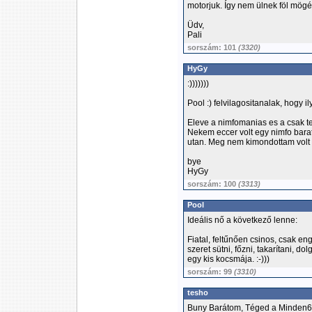
motorjuk. Így nem ülnek föl mögé
Üdv,
Pali
sorszám: 101
(3320)
HyGy
:)))))))
Pool :) felvilagositanalak, hogy il
Eleve a nimfomanias es a csak t
Nekem eccer volt egy nimfo barat
utan. Meg nem kimondottam volt 
bye
HyGy
sorszám: 100
(3313)
Pool
Ideális nő a következő lenne:
Fiatal, feltűnően csinos, csak en
szeret sütni, főzni, takarítani, 
egy kis kocsmája. :-)))
sorszám: 99
(3310)
tesho
Buny Barátom, Téged a Minden6ó