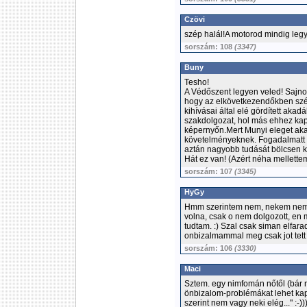
Czövi
szép halál!A motorod mindig legy
sorszám: 108
(3347)
Buny
Tesho!
A Védőszent legyen veled! Sajnos
hogy az elkövetkezendőkben szél
kihívásai által elé gördített akad
szakdolgozat, hol más ehhez ka
képernyőn.Mert Munyi eleget akar
követelményeknek. Fogadalmatt tet
aztán nagyobb tudását bölcsen 
Hát ez van! (Azért néha mellett
sorszám: 107
(3345)
HyGy
Hmm szerintem nem, nekem nem v
volna, csak o nem dolgozott, en
tudtam. :) Szal csak siman elfar
onbizalmammal meg csak jot tett 
sorszám: 106
(3330)
Maci
Sztem. egy nimfomán nőtől (bár 
önbizalom-problémákat lehet kapni
szerint nem vagy neki elég..." :-))