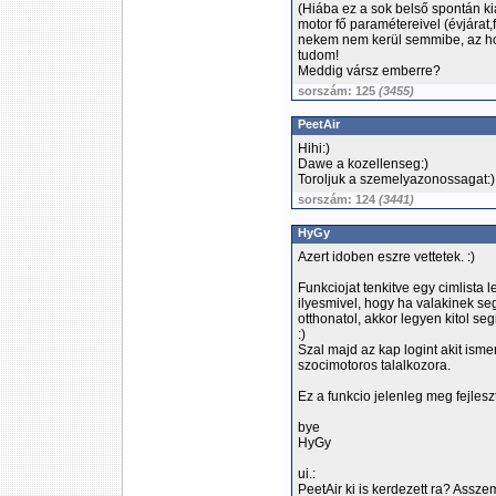
(Hiába ez a sok belső spontán ki
motor fő paramétereivel (évjárat
nekem nem kerül semmibe, az ho
tudom!
Meddig vársz emberre?
sorszám: 125
(3455)
PeetAir
Hihi:)
Dawe a kozellenseg:)
Toroljuk a szemelyazonossagat:)
sorszám: 124
(3441)
HyGy
Azert idoben eszre vettetek. :)
Funkciojat tenkitve egy cimlista 
ilyesmivel, hogy ha valakinek seg
otthonatol, akkor legyen kitol seg
:)
Szal majd az kap logint akit isme
szocimotoros talalkozora.
Ez a funkcio jelenleg meg fejleszt
bye
HyGy
ui.:
PeetAir ki is kerdezett ra? Asszem