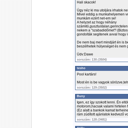
Hali skacok!
Úgy néz ki ma utoljára irhatok ne
Mivel eddig a munkahelyemen vol
munkám ezért net-em se!
A helyzet az hogy néhány
számitó,gusztustalan,gerinctelen,
nekem a "szabadidőmet"! (Biztos
gondolták segitenek avval hogy i
De nem baj mert mindjárt én is 
beszélhetek hülyeséget és nem 
Üdv:Dawe
sorszám: 130
(3504)
tesho
Pool kartárs!
Most én is be vagyok sörözve,tehá
sorszám: 129
(3502)
Buny
Igen, ez így szokott lenni. Én e
motorom,hacsak valami hirtelen 
(Ez alatt a bankok kamat terhein
rám zúdított ajánlatok kedvező vo
sorszám: 128
(3481)