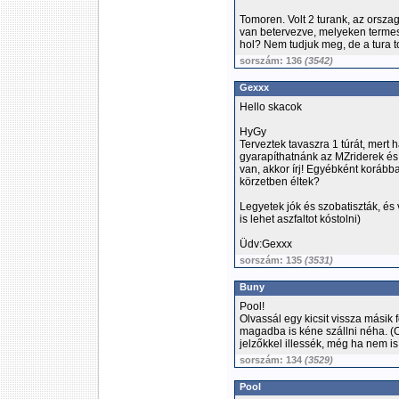
Tomoren. Volt 2 turank, az orszag
van betervezve, melyeken termes
hol? Nem tudjuk meg, de a tura to
sorszám: 136
(3542)
Gexxx
Hello skacok
HyGy
Terveztek tavaszra 1 túrát, mert
gyarapíthatnánk az MZriderek és 
van, akkor írj! Egyébként korább
körzetben éltek?
Legyetek jók és szobatiszták, é
is lehet aszfaltot kóstolni)
Üdv:Gexxx
sorszám: 135
(3531)
Buny
Pool!
Olvassál egy kicsit vissza másik 
magadba is kéne szállni néha. (
jelzőkkel illessék, még ha nem is
sorszám: 134
(3529)
Pool