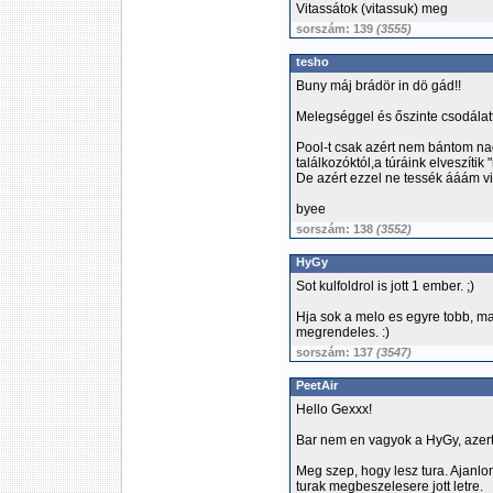
Vitassátok (vitassuk) meg
sorszám: 139
(3555)
tesho
Buny máj brádör in dö gád!!
Melegséggel és őszinte csodálatta
Pool-t csak azért nem bántom na
találkozóktól,a túráink elveszítik 
De azért ezzel ne tessék ááám vis
byee
sorszám: 138
(3552)
HyGy
Sot kulfoldrol is jott 1 ember. ;)
Hja sok a melo es egyre tobb, ma
megrendeles. :)
sorszám: 137
(3547)
PeetAir
Hello Gexxx!
Bar nem en vagyok a HyGy, azert
Meg szep, hogy lesz tura. Ajanlo
turak megbeszelesere jott letre.