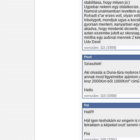
stabilitasa, hogy milyen jo:)
Ugyebar nekem egy oldalkocsis
Namost unalmamban levettem az o
Rohadt s*ar erzes volt, olyan vo
inbolygott, mondjuk ugya a kocsi
gyorsan mentem, kanyarban egysz
akadva, hogy mindenki dicserte,
aztan eszembe jutott az okossag
mintha egy autoval mennek 2 kere
Udv Devil
sorszám: 111
(3359)
Pool
Sziasztok!
Aki olvasta a Duna-túra motoros 
annak most figyelmébe ajánlom a
lesz 2000Km-ből 1000Km!" című 
Hello
sorszám: 110
(3358)
fisi
Hali!!!
Hát igen teshokám ez engem is n
felraktam a képeket oszt' semmi 
Fisi
sorszám: 109
(3351)