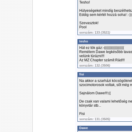
Tesho!
Hülyeségeket mindíg beszélhetsz
Eddig sem kértél hozzá soha! :-))
Szevasztok!
Pool
sorszám: 133
(3521)
tesho
Hát ez tök gáz:-(((((((((((((((((
Remélem Dawe legkésőbb tavasz
velünk túrázni!!!
Az MZ Chapter számít Rád!!!
sorszám: 132
(3506)
fisi
Na akkor a szarházi köcsögöknek a
szocimotorosok voltak, sőt még 
Sajnálom Dawe!!!:((
De csak van valami lehetőség ne
könyvtár stb...
Fisi
sorszám: 131
(3505)
Dawe