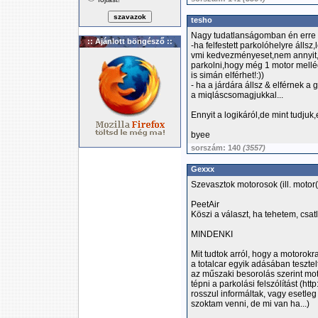
tesho
Nagy tudatlanságomban én erre a
:: Ajánlott böngésző ::
-ha felfestett parkolóhelyre állsz,
vmi kedvezményeset,nem annyit,m
parkolni,hogy még 1 motor mell
is simán elférhet!:))
- ha a járdára állsz & elférnek 
a miqláscsomagjukkal...
Ennyit a logikáról,de mint tudjuk,
byee
sorszám: 140
(3557)
Gexxx
Szevasztok motorosok (ill. motor
PeetAir
Köszi a választ, ha tehetem, csa
MINDENKI
Mit tudtok arról, hogy a motorokr
a totalcar egyik adásában tesztel
az műszaki besorolás szerint mot
tépni a parkolási felszólítást (htt
rosszul informáltak, vagy esetl
szoktam venni, de mi van ha...)