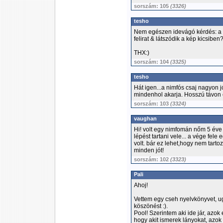
sorszám: 105
(3326)
tesho
Nem egészen idevágó kérdés: a ke
felirat & látszódik a kép kicsiben
THX:)
sorszám: 104
(3325)
tesho
Hát igen...a nimfós csaj nagyon j
mindenhol akarja. Hosszú távon 
sorszám: 103
(3324)
vaughan
Hi! volt egy nimfomán nőm 5 éve 
lépést tartani vele... a vége fele
volt. bár ez lehet,hogy nem tartoz
minden jót!
sorszám: 102
(3323)
Pali
Ahoj!
Vettem egy cseh nyelvkönyvet, u
köszönést :).
Pool! Szerintem aki ide jár, azok
hogy akit ismerek lányokat, azok