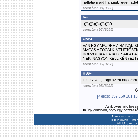
hallatja majd hangját, régen adott
sorszám: 98
(3306)
fisi
:)))))))))))))))))))))9
sorszám: 97
(3299)
Czövi
VAN EGY MAJDNEM HATVAN KIS
MAGAS A FOGAI KI VEHETŐSEK
BORZOLJA A HAJÁT CSAK A B
NEKI!NAGYON KELL KÉNYEZT
sorszám: 96
(3298)
HyGy
Hat az van, hogy az en hugomra 
sorszám: 95
(3292)
Ös
|<
előző
159
160
161
16
Az itt olvasható hozz
Ha úgy gondolod, hogy egy hozzászólás
A szocimotoros.hu 
||
Írj nekünk
::
Imp
©
HyGy
and Pee