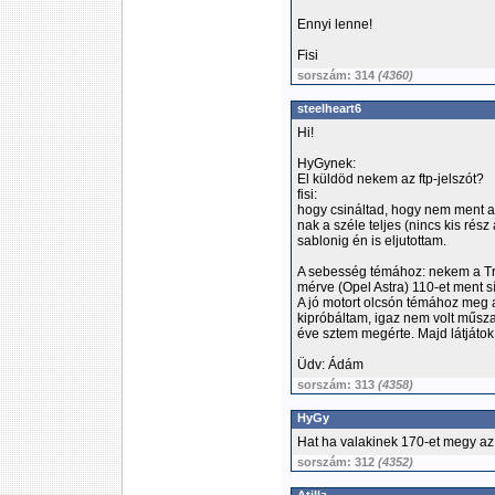
Ennyi lenne!
Fisi
sorszám: 314
(4360)
steelheart6
Hi!
HyGynek:
El küldöd nekem az ftp-jelszót?
fisi:
hogy csináltad, hogy nem ment a 
nak a széle teljes (nincs kis rés
sablonig én is eljutottam.
A sebesség témához: nekem a Trop
mérve (Opel Astra) 110-et ment s
A jó motort olcsón témához meg
kipróbáltam, igaz nem volt műsza
éve sztem megérte. Majd látjátok
Üdv: Ádám
sorszám: 313
(4358)
HyGy
Hat ha valakinek 170-et megy az 
sorszám: 312
(4352)