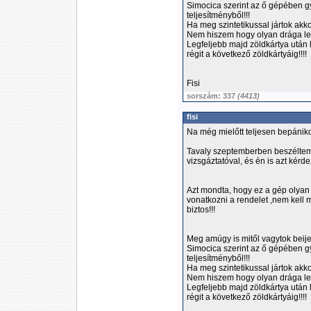
Simocica szerint az ő gépében gy
teljesítményből!!!
Ha meg szintetikussal jártok akko
Nem hiszem hogy olyan drága len
Legfeljebb majd zöldkártya után l
régit a következő zöldkártyáig!!!!
Fisi
sorszám: 337
(4413)
fisi
Na még mielőtt teljesen bepániko
Tavaly szeptemberben beszéltem 
vizsgáztatóval, és én is azt kér
Azt mondta, hogy ez a gép olyan 
vonatkozni a rendelet ,nem kell ma
biztos!!!
Meg amúgy is mitől vagytok bei
Simocica szerint az ő gépében gy
teljesítményből!!!
Ha meg szintetikussal jártok akko
Nem hiszem hogy olyan drága len
Legfeljebb majd zöldkártya után l
régit a következő zöldkártyáig!!!!