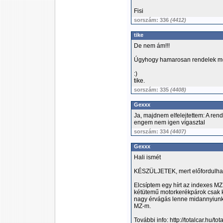
Fisi
sorszám: 336
(4412)
tike
De nem ám!!!
Úgyhogy hamarosan rendelek még
:)
tike.
sorszám: 335
(4408)
Gexxx
Ja, majdnem elfelejtettem: A ren
engem nem igen vígasztal
sorszám: 334
(4407)
Gexxx
Hali ismét
KÉSZÜLJETEK, mert előfordul
Elcsíptem egy hírt az indexes MZ
kétütemű motorkerékpárok csak k
nagy érvágás lenne midannyiunkna
MZ-m.
További info: http://totalcar.hu/t