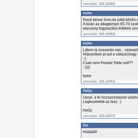
sorszám: 326
(4390)
tesho
Kissé késve írom,de jobb későn,m
A túrán az átlagtempó 65-70 szoko
alacsony fogyasztási értékek szok
sorszám: 325
(4384)
tesho
Látom új szavazás van... szavazt
Hiányoltam pl azt a választ,hogy 
:-)
Csak nem Peetair 5lete volt??
:-))))
byee
sorszám: 324
(4381)
HyGy
Upszi, a te hozzaszolasod valaho
Legkozelebb az lesz. :)
HyGy
sorszám: 323
(4377)
fisi
Háááát!!