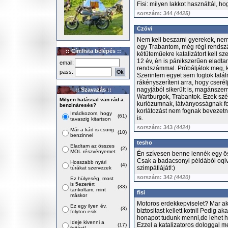
Fisi: milyen lakkot használtál, h
sorszám: 344
(4425)
Czövi
Nem kell beszarni gyerekek, nem 
egy Trabantom, még régi rendsz
:: Címlista belépés ::
kétüteműekre katalizátort kell sze
12 év, én is pánikszerűen eladta
email:
rendszámmal. Próbáljátok meg, ker
pass:
Szerintem egyet sem fogtok talál
rákényszeríteni arra, hogy cserél
nagyjából sikerült is, magánsz
:: Szavazás ::
Wartburgok, Trabantok. Ezek szé
Milyen hatással van rád a
kuriózumnak, látványosságnak f
benzináresés?
korlátozást nem fognak bevezetni
Imádkozom, hogy
(61)
is.
tavaszig kitartson
sorszám: 343
(4424)
Már a kád is csurig
(10)
benzinnel
tesho
Eladtam az összes
(2)
MOL részvényemet
Én szívesen benne lennék egy ö
Csak a badacsonyi példából oql
Hosszabb nyári
(4)
szimpátiáját!:)
túrákat szervezek
sorszám: 342
(4420)
Ez hülyeség, most
is 5ezerért
(33)
tankoltam, mint
fisi
máskor
Motoros erdekkepviselet? Mar ak
Ez egy ilyen év,
(3)
biztositast kellett kotni! Pedig 
folyton esik
honapot tudunk menni,de lehet 
Ideje kivenni a
Ezzel a katalizatoros dologgal m
(17)
fojtást!