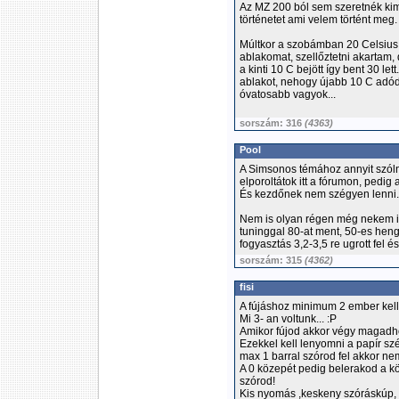
Az MZ 200 ból sem szeretnék ki
történetet ami velem történt meg.
Múltkor a szobámban 20 Celsius fo
ablakomat, szellőztetni akartam,
a kinti 10 C bejött így bent 30 l
ablakot, nehogy újabb 10 C adó
óvatosabb vagyok...
sorszám: 316
(4363)
Pool
A Simsonos témához annyit szól
elporoltátok itt a fórumon, pedig
És kezdőnek nem szégyen lenni.
Nem is olyan régen még nekem is 
tuninggal 80-at ment, 50-es henge
fogyasztás 3,2-3,5 re ugrott fel 
sorszám: 315
(4362)
fisi
A fújáshoz minimum 2 ember kell!
Mi 3- an voltunk... :P
Amikor fújod akkor végy magadho
Ezekkel kell lenyomni a papír szé
max 1 barral szórod fel akkor ne
A 0 közepét pedig belerakod a k
szórod!
Kis nyomás ,keskeny szóráskúp, k