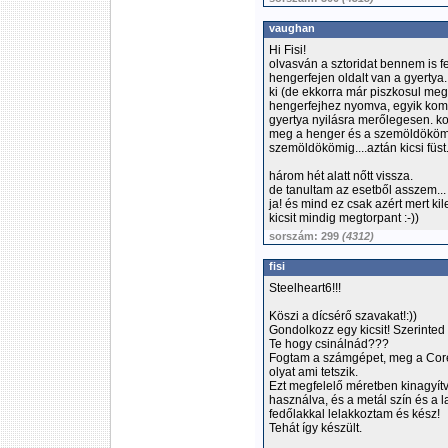
vaughan
Hi Fisi!
olvasván a sztoridat bennem is 
hengerfejen oldalt van a gyertya
ki (de ekkorra már piszkosul meg l
hengerfejhez nyomva, egyik kom
gyertya nyilásra merőlegesen. kom
meg a henger és a szemöldököm köz
szemöldökömig....aztán kicsi füst...
három hét alatt nőtt vissza.
de tanultam az esetből asszem...
ja! és mind ez csak azért mert k
kicsit mindig megtorpant :-))
sorszám: 299
(4312)
fisi
Steelheart6!!!
Köszi a dícsérő szavakat!:))
Gondolkozz egy kicsit! Szerinte
Te hogy csinálnád???
Fogtam a számgépet, meg a Core
olyat ami tetszik.
Ezt megfelelő méretben kinagyít
használva, és a metál szín és a lak
fedőlakkal lelakkoztam és kész!
Tehát így készült.