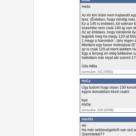
Atilla
Hello
Az én km órám nem hajlandó egy
lesz. (Érdekes, hogy mindíg más...
Ez a 145 is érdekes, túl soknan t
eszembe nem csak 140-ig van s
Az az érdekes, hogy mindenki il
legjobb meg ha megy 120-at füli
1 megy a háromból :-))és régen 
Mentem egy haver motorjával (ETZ
az is csak 120-at ment alattam rá
Egy a lényeg én elég kétkedve s
hallottam már olyat aki szerint 1
Üdv Attila
sorszám: 311
(4351)
HyGy
Ugy tudom hogy olyan 100 korulig
egyre durvabban kezd csalni.
bye
HyGy
sorszám: 310
(4348)
dan251
Hi!
Ha már sebbeségekről van szó:
Szerintetek??