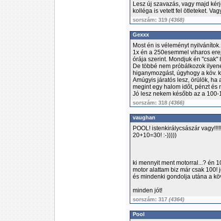
Lesz új szavazás, vagy majd kérj
kolléga is vetett fel ötleteket. V
sorszám: 319
(4368)
Gexxx
Most én is véleményt nyilvánítok.
1x én a 250esemmel viharos erej
órája szerint. Mondjuk én "csak"
De többé nem próbálkozok ilyenek
higanymozgást, úgyhogy a köv. 
Amúgyis járatós lesz, örülök, ha 
megint egy halom időt, pénzt és 
Jó lesz nekem később az a 100-1
sorszám: 318
(4366)
vaughan
POOL! istenkirálycsászár vagy!!!!!!!!!
20+10=30! :-)))))
ki mennyit ment motorral...? én 1
motor alattam biz már csak 100! 
és mindenki gondolja utána a kö
minden jót!
sorszám: 317
(4364)
Pool