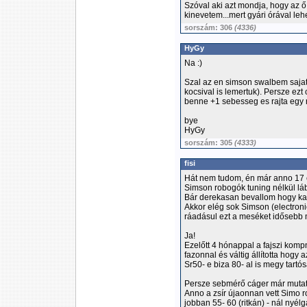
Szóval aki azt mondja, hogy az 
kinevetem...mert gyári órával leh
sorszám: 306
(4336)
HyGy
Na :)
Szal az en simson swalbem sajat 
kocsival is lemertuk). Persze ezt 
benne +1 sebesseg es rajta egy 
bye
HyGy
sorszám: 305
(4333)
fisi
Hát nem tudom, én már anno 17 
Simson robogók tuning nélkül láb
Bár derekasan bevallom hogy katt
Akkor elég sok Simson (electronic
ráadásul ezt a meséket idősebb mu
Ja!
Ezelőtt 4 hónappal a fajszi kom
fazonnal és váltig állította hogy 
Sr50- e biza 80- al is megy tartósa
Persze sebmérő cáger már mutat
Anno a zsír újaonnan vett Simo 
jobban 55- 60 (ritkán) - nál nyélg