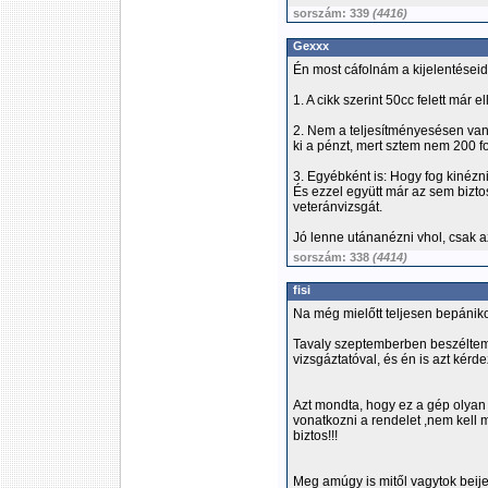
sorszám: 339
(4416)
Gexxx
Én most cáfolnám a kijelentéseid
1. A cikk szerint 50cc felett már el
2. Nem a teljesítményesésen va
ki a pénzt, mert sztem nem 200 fo
3. Egyébként is: Hogy fog kinézn
És ezzel együtt már az sem bizt
veteránvizsgát.
Jó lenne utánanézni vhol, csak a
sorszám: 338
(4414)
fisi
Na még mielőtt teljesen bepániko
Tavaly szeptemberben beszéltem 
vizsgáztatóval, és én is azt kér
Azt mondta, hogy ez a gép olyan 
vonatkozni a rendelet ,nem kell ma
biztos!!!
Meg amúgy is mitől vagytok bei