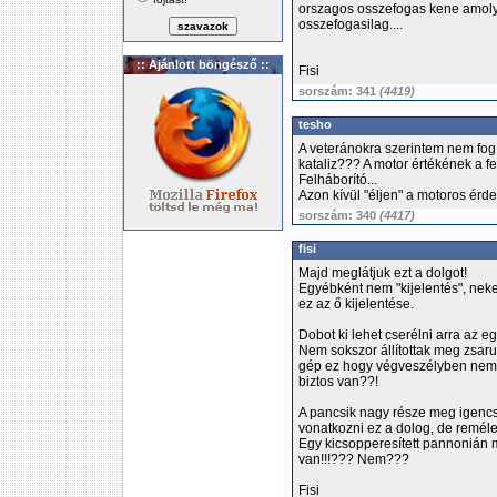
orszagos osszefogas kene amolya
osszefogasilag....
:: Ajánlott böngésző ::
Fisi
sorszám: 341
(4419)
tesho
A veteránokra szerintem nem fog 
kataliz??? A motor értékének a fe
Felháborító...
Azon kívül "éljen" a motoros érde
sorszám: 340
(4417)
fisi
Majd meglátjuk ezt a dolgot!
Egyébként nem "kijelentés", neke
ez az ő kijelentése.
Dobot ki lehet cserélni arra az eg
Nem sokszor állítottak meg zsa
gép ez hogy végveszélyben nem 
biztos van??!
A pancsik nagy része meg igenc
vonatkozni ez a dolog, de remél
Egy kicsopperesített pannonián 
van!!!??? Nem???
Fisi