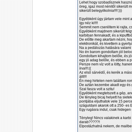
Lehet hogy szobadísznek haszná
öreg, igaz most nénitől sikerül
sikerült belegyilkolnia!!!!:)))
Egyébként úgy jártam vele mint a 
így néz ki!!!!
Semmit nem cseréltem ki rajta, cs
Egyébként majdnem sikerült felg
karbiban fennakadt, és a kipuffból
De előtte meg akartam nézni, ho
elektronikát, és kivettem a gyert
Na a pedálozás hatására valami ko
No én barom gondoltam jól belocs
Gondoltam kihajtom belőle, és jó
egy jó adag belőle, és ebben a pil
Persze nem víz volt a lötty, han
írva!!!:((
Az első sárvédő, és kerék a máso
állt!!!
Én meg hirtelen nem találtam ron
De aztán kezembe akadt egy és 
Szal fasza volt a szitu!
Egyébként megtetszett a gép, anny
De tényleg bicaj helyett ha siet
pontjába eljuthatok vele 15 perc
száguldani akarok ott a 250- es E
Egy rugásra indul, csak hidegen
Tényleg! Nincs valakinek a karbi 
darab?????!
Elpostázhatná nekem, de mailben,