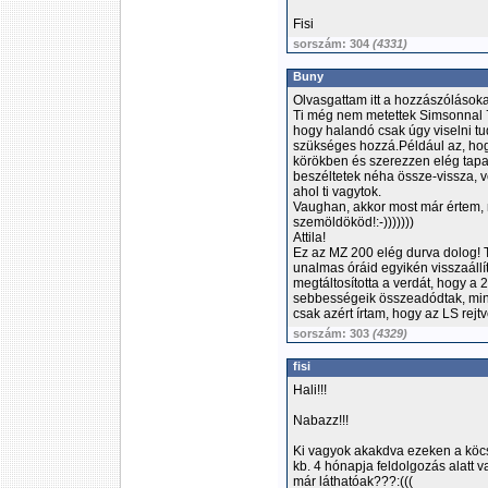
Fisi
sorszám: 304
(4331)
Buny
Olvasgattam itt a hozzászólásoka
Ti még nem metettek Simsonnal 
hogy halandó csak úgy viselni t
szükséges hozzá.Például az, hogy
körökben és szerezzen elég tapasz
beszéltetek néha össze-vissza, v
ahol ti vagytok.
Vaughan, akkor most már értem, m
szemöldököd!:-)))))))
Attila!
Ez az MZ 200 elég durva dolog! 
unalmas óráid egyikén visszaállít
megtáltosította a verdát, hogy a
sebbességeik összeadódtak, minth
csak azért írtam, hogy az LS rej
sorszám: 303
(4329)
fisi
Hali!!!
Nabazz!!!
Ki vagyok akakdva ezeken a köcs
kb. 4 hónapja feldolgozás alatt v
már láthatóak???:(((