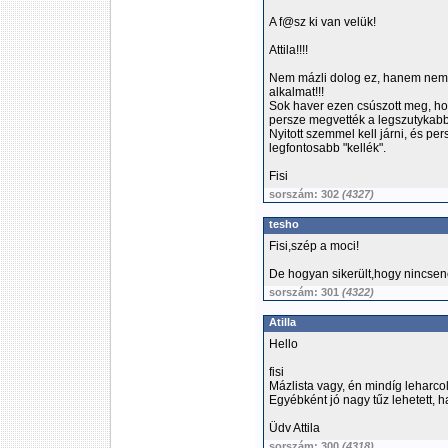
A f@sz ki van velük!
Attila!!!!
Nem mázli dolog ez, hanem nem ke
alkalmat!!!
Sok haver ezen csúszott meg, ho
persze megvették a legszutykabb M
Nyitott szemmel kell járni, és pe
legfontosabb "kellék".
Fisi
sorszám: 302
(4327)
tesho
Fisi,szép a moci!
De hogyan sikerült,hogy nincsene
sorszám: 301
(4322)
Atilla
Hello
fisi
Mázlista vagy, én mindíg leharco
Egyébként jó nagy tűz lehetett, ha
Üdv Attila
sorszám: 300
(4318)