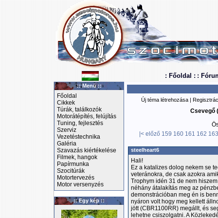
: Főoldal :
: Fóru
:: Menü ::
Főoldal
Új téma létrehozása
|
Regisztrác
Cikkek
Túrák, találkozók
Csevegő (
Motorátépítés, felújítás
Tuning, fejlesztés
Ös
Szerviz
|<
előző
159
160
161
162
16
Vezetéstechnika
Galéria
Szavazás kiértékelése
steelheart6
Filmek, hangok
Hali!
Papírmunka
Ez a katalizes dolog nekem se te
Szocitúrák
veteránokra, de csak azokra amik
Motortervezés
Trophym idén 31 de nem hiszem h
Motor versenyzés
néhány átalakítás meg az pénzbe
demonstrációban meg én is benne
:: Egy kép ::
nyáron volt hogy meg kellett álln
jött (CBR1100RR) megállt, és seg
lehetne csiszolgatni. A Közleked