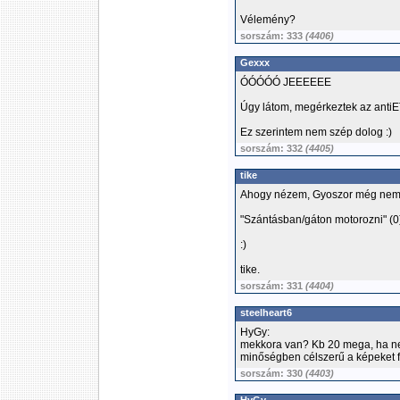
Vélemény?
sorszám: 333
(4406)
Gexxx
ÓÓÓÓÓ JEEEEEE
Úgy látom, megérkeztek az anti
Ez szerintem nem szép dolog :)
sorszám: 332
(4405)
tike
Ahogy nézem, Gyoszor még nem 
"Szántásban/gáton motorozni" (0
:)
tike.
sorszám: 331
(4404)
steelheart6
HyGy:
mekkora van? Kb 20 mega, ha ne
minőségben célszerű a képeket f
sorszám: 330
(4403)