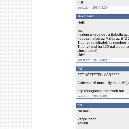
Fisi
sorszám: 298
(4310)
steelheart6
Hell!
fisi:
néztem a képeidet, a Babetta az 
hogy csináltad az MZ és az ETZ 2
Trophymra feliratot, és nemtom h
Trophymmal ha 120-nál többel se
simsonosok)
Üdv!
sorszám: 297
(4308)
fisi
EZT NÉZTÉTEK MÁR????
A következő mocim ilyen lesz!!!:))
http://dongomotor.freeweb.hu/
sorszám: 296
(4306)
fisi
Na hali!!!
Végre itthon!
Attila!!!