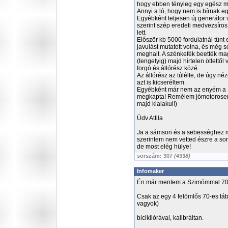
hogy ebben tényleg egy egész mé
Annyi a ló, hogy nem is bírnak e
Egyébként teljesen új generátor 
szerint szép eredeti medvezsíros 
lett.
Először kb 5000 fordulatnál tünt e
javulást mutatott volna, és még s
meghalt. A szénkefék beették ma
(tengelyig) majd hirtelen ötlettő
forgó és állórész közé.
Az állórész az túlélte, de úgy néz
azt is kicseréltem.
Egyébként már nem az enyém a M
megkapta! Remélem jómotorosemb
majd kialakul!)
Üdv Attila
Ja a sámson és a sebességhez mé
szerintem nem vetted észre a soro
de most elég hülye!
sorszám: 307
(4338)
Infomaker
Én már mentem a Szimómmal 70-
Csak az egy 4 felömlős 70-es tá
vagyok)
bicikliórával, kalibráltan.