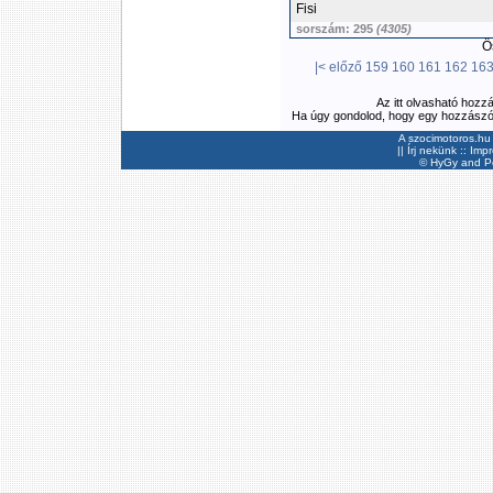
Fisi
sorszám: 295
(4305)
Ös
|<
előző
159
160
161
162
16
Az itt olvasható hozz
Ha úgy gondolod, hogy egy hozzászólás
A szocimotoros.hu 
||
Írj nekünk
::
Imp
©
HyGy
and Pee