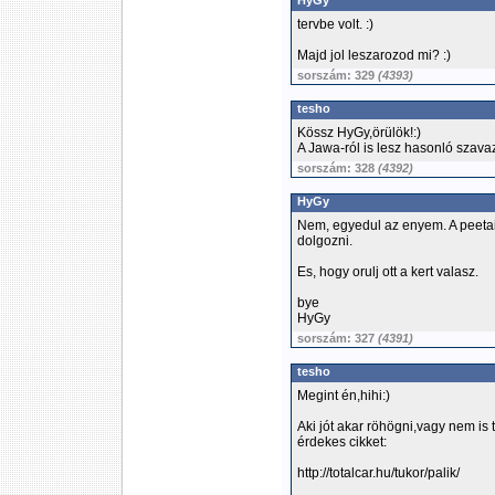
HyGy
tervbe volt. :)
Majd jol leszarozod mi? :)
sorszám: 329
(4393)
tesho
Kössz HyGy,örülök!:)
A Jawa-ról is lesz hasonló szava
sorszám: 328
(4392)
HyGy
Nem, egyedul az enyem. A peeta
dolgozni.
Es, hogy orulj ott a kert valasz.
bye
HyGy
sorszám: 327
(4391)
tesho
Megint én,hihi:)
Aki jót akar röhögni,vagy nem is 
érdekes cikket:
http://totalcar.hu/tukor/palik/