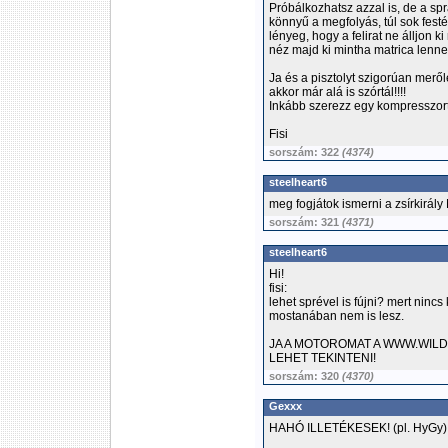
Próbálkozhatsz azzal is, de a sp
könnyű a megfolyás, túl sok festék
lényeg, hogy a felirat ne álljon k
néz majd ki mintha matrica lenne!
Ja és a pisztolyt szigorúan meről
akkor már alá is szórtál!!!!
Inkább szerezz egy kompresszort 
Fisi
sorszám: 322
(4374)
steelheart6
meg fogjátok ismerni a zsírkirály 
sorszám: 321
(4371)
steelheart6
Hi!
fisi:
lehet sprével is fújni? mert nin
mostanában nem is lesz.
JA A MOTOROMAT A WWW.WILD
LEHET TEKINTENI!
sorszám: 320
(4370)
Gexxx
HAHÓ ILLETÉKESEK! (pl. HyGy)