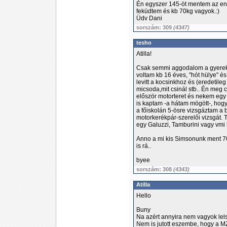
Én egyszer 145-öt mentem az en
feküdtem és kb 70kg vagyok.:)
Üdv Dani
sorszám: 309
(4347)
tesho
Atilla!
Csak semmi aggodalom a gyerek
voltam kb 16 éves, "hót hülye" és
levitt a kocsinkhoz és (eredetile
micsoda,mit csinál stb.. Én meg 
először motorteret és nekem egy
is kaptam -a hátam mögött-, hog
a főiskolán 5-ösre vizsgáztam a 
motorkerékpár-szerelői vizsgát.
egy Galuzzi, Tamburini vagy vmi 
Anno a mi kis Simsonunk ment 70-
is rá..
byee
sorszám: 308
(4343)
Atilla
Hello
Buny
Na azért annyira nem vagyok lelss
Nem is jutott eszembe, hogy a M