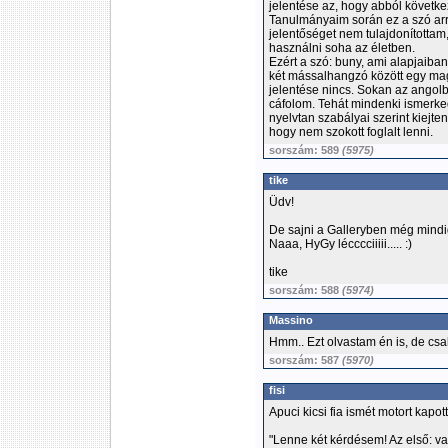
jelentése az, hogy abból következ
Tanulmányaim során ez a szó arra
jelentőséget nem tulajdonította
használni soha az életben.
Ezért a szó: buny, ami alapjaiba
két mássalhangzó között egy ma
jelentése nincs. Sokan az angolbó
cáfolom. Tehát mindenki ismerke
nyelvtan szabályai szerint kiejte
hogy nem szokott foglalt lenni.
sorszám: 589
(5975)
tike
Üdv!
De sajni a Galleryben még mind
Naaa, HyGy lécccciiiii..... :)
tike
sorszám: 588
(5974)
Massino
Hmm.. Ezt olvastam én is, de csak
sorszám: 587
(5970)
fisi
Apuci kicsi fia ismét motort kapott.
"Lenne két kérdésem! Az első: v