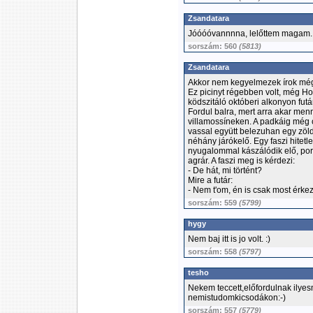
Zsandatara
Jóóóóvannnna, lelőttem magam. 
sorszám: 560
(5813)
Zsandatara
Akkor nem kegyelmezek írok még
Ez picinyt régebben volt, még Ho
ködszitáló októberi alkonyon fut
Fordul balra, mert arra akar men
villamossíneken. A padkáig még c
vassal együtt belezuhan egy zöl
néhány járókelő. Egy faszi hitet
nyugalommal kászálódik elő, poro
agrár. A faszi meg is kérdezi:
- De hát, mi történt?
Mire a futár:
- Nem t'om, én is csak most érke
sorszám: 559
(5799)
hygy
Nem baj itt is jo volt. :)
sorszám: 558
(5797)
tesho
Nekem teccett,előfordulnak ilyes
nemistudomkicsodákon:-)
sorszám: 557
(5779)