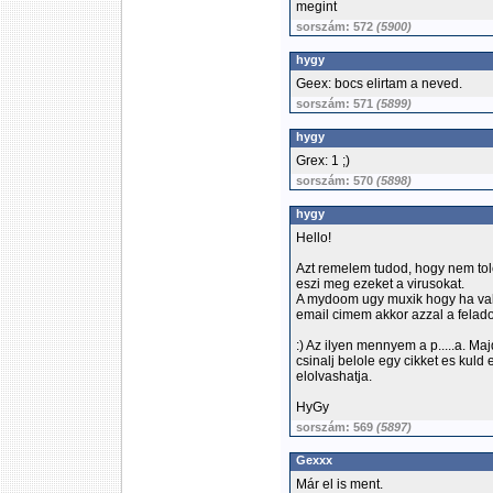
megint
sorszám: 572
(5900)
hygy
Geex: bocs elirtam a neved.
sorszám: 571
(5899)
hygy
Grex: 1 ;)
sorszám: 570
(5898)
hygy
Hello!
Azt remelem tudod, hogy nem tol
eszi meg ezeket a virusokat.
A mydoom ugy muxik hogy ha vala
email cimem akkor azzal a feladov
:) Az ilyen mennyem a p.....a. M
csinalj belole egy cikket es kuld e
elolvashatja.
HyGy
sorszám: 569
(5897)
Gexxx
Már el is ment.