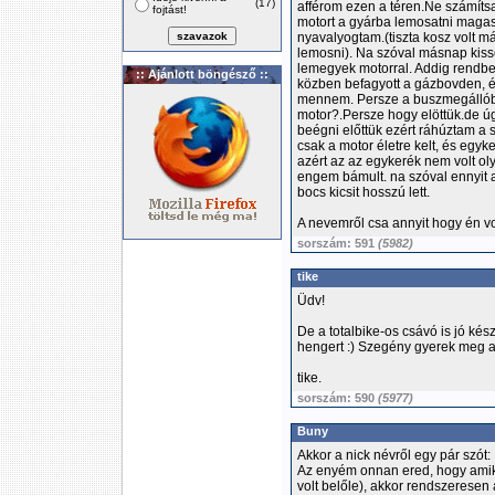
(17)
afférom ezen a téren.Ne számíts
fojtást!
motort a gyárba lemosatni magas
nyavalyogtam.(tiszta kosz volt 
lemosni). Na szóval másnap kis
lemegyek motorral. Addig rendben
:: Ajánlott böngésző ::
közben befagyott a gázbovden, és
mennem. Persze a buszmegállóba
motor?.Persze hogy elöttük.de 
beégni előttük ezért ráhúztam a 
csak a motor életre kelt, és egyk
azért az az egykerék nem volt oly
engem bámult. na szóval ennyit a
bocs kicsit hosszú lett.
A nevemről csa annyit hogy én v
sorszám: 591
(5982)
tike
Üdv!
De a totalbike-os csávó is jó kés
hengert :) Szegény gyerek meg az
tike.
sorszám: 590
(5977)
Buny
Akkor a nick névről egy pár szót:
Az enyém onnan ered, hogy amiko
volt belőle), akkor rendszeresen 