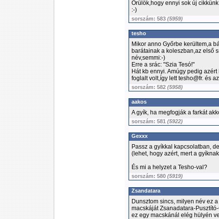
Örülök,hogy ennyi sok új cikkünk 
:-)
sorszám: 583
(5959)
tesho
Mikor anno Győrbe kerültem,a bát
barátainak a koleszban,az első s
név,semmi:-)
Erre a srác: "Szia Tesó!"
Hát kb ennyi. Amúgy pedig azért
foglalt volt,így lett tesho@fr. és
sorszám: 582
(5958)
aakos
A gyík, ha megfogják a farkát akko
sorszám: 581
(5922)
Gexxx
Passz a gyíkkal kapcsolatban, de
(lehet, hogy azért, mert a gyíknak
És mi a helyzet a Tesho-val?
sorszám: 580
(5919)
Zsandatara
Dunsztom sincs, milyen név ez a
macskáját Zsanadatara-Pusztító-
ez egy macskánál elég hülyén ves