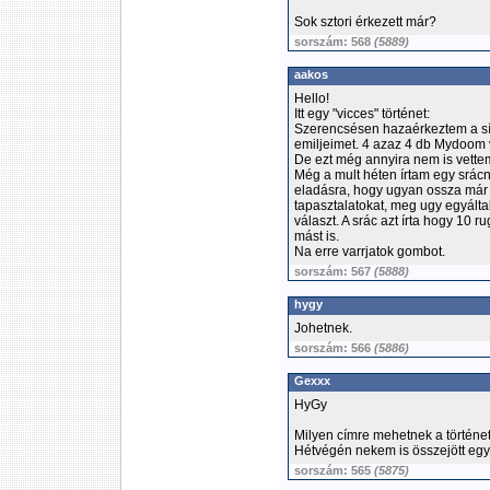
Sok sztori érkezett már?
sorszám: 568
(5889)
aakos
Hello!
Itt egy "vicces" történet:
Szerencsésen hazaérkeztem a s
emiljeimet. 4 azaz 4 db Mydoom v
De ezt még annyira nem is vette
Még a mult héten írtam egy srácna
eladásra, hogy ugyan ossza már 
tapasztalatokat, meg ugy egyált
választ. A srác azt írta hogy 10
mást is.
Na erre varrjatok gombot.
sorszám: 567
(5888)
hygy
Johetnek.
sorszám: 566
(5886)
Gexxx
HyGy
Milyen címre mehetnek a történe
Hétvégén nekem is összejött egy
sorszám: 565
(5875)