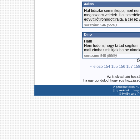
aakos
Hát büszke semmiképp, mert nem
megosztom veletek. Ha ismertéte
együtt jót röhögött rajta, a cél ez v
sorszám: 546
(5591)
Dino
Hali!
Nem tudom, hogy ki tud segíteni
mail címhaz mit írjak ha be akao
sorszám: 545
(5569)
Ös
|<
előző
154
155
156
157
15
Az itt olvasható hozz
Ha úgy gondolod, hogy egy hozzászólás
A szocimotoros.hu 
||
Írj nekünk
::
Imp
©
HyGy
and Pee