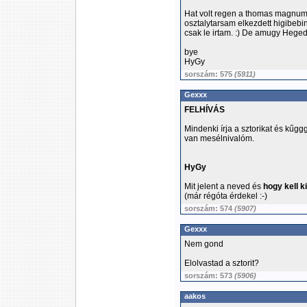
Hat volt regen a thomas magnumos
osztalytarsam elkezdett higibeb
csak le irtam. :) De amugy Hegedu
bye
HyGy
sorszám: 575
(5911)
Gexxx
FELHÍVÁS
Mindenki írja a sztorikat és kű
van mesélnivalóm.
HyGy
Mit jelent a neved és
hogy kell k
(már régóta érdekel :-)
sorszám: 574
(5907)
Gexxx
Nem gond
Elolvastad a sztorit?
sorszám: 573
(5906)
aakos