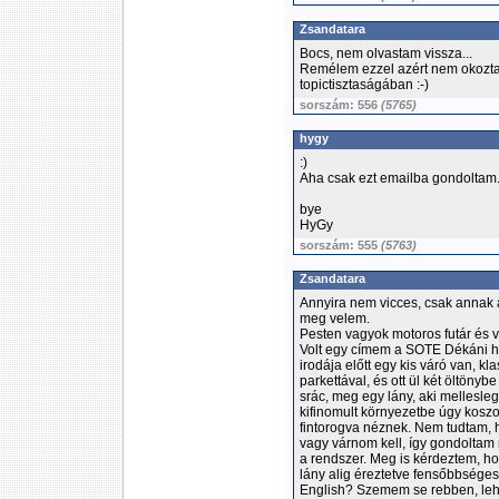
Zsandatara
Bocs, nem olvastam vissza...
Remélem ezzel azért nem okozta
topictisztaságában :-)
sorszám: 556
(5765)
hygy
:)
Aha csak ezt emailba gondoltam. 
bye
HyGy
sorszám: 555
(5763)
Zsandatara
Annyira nem vicces, csak annak a
meg velem.
Pesten vagyok motoros futár és v
Volt egy címem a SOTE Dékáni hiv
irodája előtt egy kis váró van, k
parkettával, és ott ül két öltöny
srác, meg egy lány, aki mellesle
kifinomult környezetbe úgy kosz
fintorogva néznek. Nem tudtam,
vagy várnom kell, így gondoltam 
a rendszer. Meg is kérdeztem, hog
lány alig éreztetve fensőbbsége
English? Szemem se rebben, leh