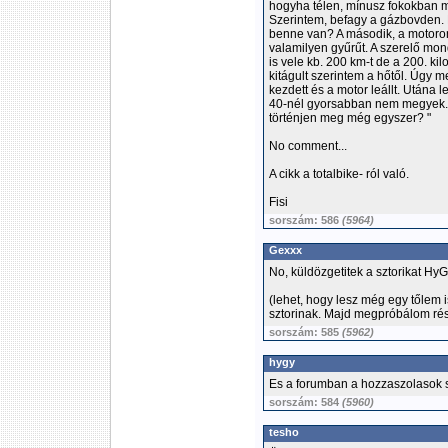
hogyha télen, mínusz fokokban m
Szerintem, befagy a gázbovden. K
benne van? A második, a motoron 
valamilyen gyűrűt. A szerelő mo
is vele kb. 200 km-t de a 200. ki
kitágult szerintem a hőtől. Úgy 
kezdett és a motor leállt. Utána 
40-nél gyorsabban nem megyek. 
történjen meg még egyszer? "
No comment...
A cikk a totalbike- ról való.
Fisi
sorszám: 586
(5964)
Gexxx
No, küldözgetitek a sztorikat Hy
(lehet, hogy lesz még egy tőlem 
sztorinak. Majd megpróbálom rés
sorszám: 585
(5962)
hygy
Es a forumban a hozzaszolasok so
sorszám: 584
(5960)
tesho