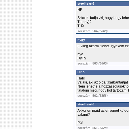
steelheart6
Hi!
Srácok, tudja vki, hogy hogy lehe
Trophy)?
THX
sorszám: 564
(5869)
hygy
Elvileg akarmit lehet. Igyexem ez
bye
HyGy
sorszám: 563
(5860)
Dino
Hali!
Valaki, aki az oldalt karbantartja!
Nem lehetne a hozzászólásokhoz
találom meg, hogy hol tartottam, 
sorszám: 562
(5858)
steelheart6
Akkor én majd az enyémet küldöm
valami?
Pá!
sorszám: 561
(5828)