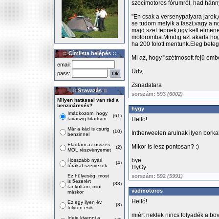
szocimotoros fórumról, had hánnyá
"En csak a versenypalyara jarok,
se tudom melyik a faszi,vagy a 
majd szet tepnek,ugy kell elmene
motoromba.Mindig azt akarta hog
ha 200 folott mentunk.Eleg betege
:: Címlista belépés ::
Mi az, hogy "szétmosott fejű emb
email:
Üdv,
pass:
Zsnadatara
:: Szavazás ::
sorszám: 593
(6002)
Milyen hatással van rád a
benzináresés?
hygy
Imádkozom, hogy
(61)
tavaszig kitartson
Hello!
Már a kád is csurig
(10)
Intherweelen arulnak ilyen bork
benzinnel
Eladtam az összes
Mikor is lesz pontosan? :)
(2)
MOL részvényemet
bye
Hosszabb nyári
(4)
túrákat szervezek
HyGy
Ez hülyeség, most
sorszám: 592
(5991)
is 5ezerért
(33)
tankoltam, mint
vadmotoros
máskor
Helló!
Ez egy ilyen év,
(3)
folyton esik
miért nektek nincs folyadék a b
Ideje kivenni a