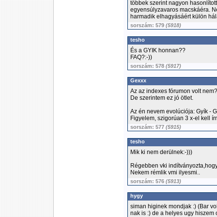
többek szerint nagyon hasonlíto
egyensúlyzavaros macskáéra. Ne
harmadik elhagyásáért külön hál
sorszám: 579
(5918)
tesho
És a GYIK honnan??
FAQ?:-))
sorszám: 578
(5917)
Gexxx
Az az indexes fórumon volt nem
De szerintem ez jó ötlet.
Az én nevem evolúciója: Gyík - 
Figyelem, szigorúan 3 x-el kell írn
sorszám: 577
(5915)
tesho
Mik ki nem derülnek:-)))
Régebben vki indítványozta,hogy
Nekem rémlik vmi ilyesmi..
sorszám: 576
(5913)
hygy
siman higinek mondjak :) (Bar vol
nak is :) de a helyes ugy hiszem