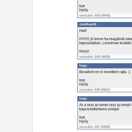
bye
HyGy
sorszám: 550
(5649)
steelheart6
Hali!
HYGY, jó lenne ha reagálnál vala
kapcsolatban. Lennének további 
Köszi!
sorszám: 549
(5639)
hygy
Bevallom en is nevettem rajta. ;)
bye
HyGy
sorszám: 548
(5601)
hygy
Az a resz az belso resz az email 
kapcsolattartasra szolgal.
bye
HyGy
sorszám: 547
(5595)