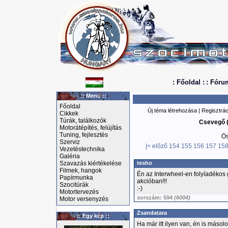
: Főoldal :
: Fóru
:: Menü ::
Főoldal
Új téma létrehozása
|
Regisztrác
Cikkek
Túrák, találkozók
Csevegő (
Motorátépítés, felújítás
Tuning, fejlesztés
Ös
Szerviz
|<
előző
154
155
156
157
15
Vezetéstechnika
Galéria
Szavazás kiértékelése
tesho
Filmek, hangok
Én az Interwheel-en folyíadékos
Papírmunka
akcióban!!!
Szocitúrák
:-)
Motortervezés
sorszám: 594
(6004)
Motor versenyzés
Zsandatara
:: Egy kép ::
Ha már itt ilyen van, én is másol