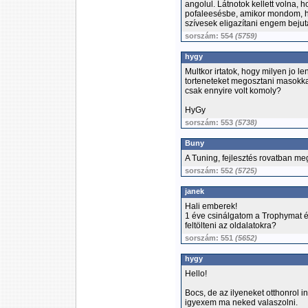
angolul. Látnotok kellett volna,
pofaleesésbe, amikor mondom, ho
szívesek eligazítani engem bejut
sorszám: 554
(5759)
hygy
Multkor irtatok, hogy milyen jo l
torteneteket megosztani masokkal,
csak ennyire volt komoly?
HyGy
sorszám: 553
(5738)
Buny
A Tuning, fejlesztés rovatban meg
sorszám: 552
(5725)
janek
Hali emberek!
1 éve csinálgatom a Trophymat 
feltölteni az oldalatokra?
sorszám: 551
(5652)
hygy
Hello!
Bocs, de az ilyeneket otthonrol
igyexem ma neked valaszolni.