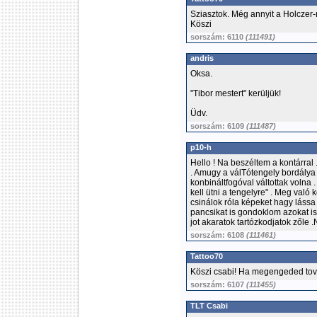
Sziasztok. Még annyit a Holczer-
Köszi
sorszám: 6110
(111491)
andris
Oksa.
"Tibor mestert" kerüljük!
Üdv.
sorszám: 6109
(111487)
p10-h
Hello ! Na beszéltem a kontárral 
. Amugy a válTótengely bordálya
konbináltfogóval váltottak volna .
kell ütni a tengelyre" . Meg való
csinálok róla képeket hagy láss
pancsikat is gondoklom azokat 
jot akaratok tartózkodjatok ző
sorszám: 6108
(111461)
Tattoo70
Köszi csabi! Ha megengeded továb
sorszám: 6107
(111455)
TLT Csabi