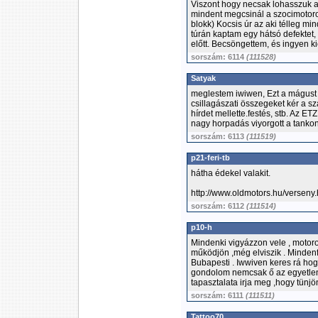
Viszont hogy necsak lohasszuk a
mindent megcsinál a szocimotor
blokk) Kocsis úr az aki télleg m
túrán kaptam egy hátsó defektet, 
előtt. Becsöngettem, és ingyen k
sorszám: 6114
(111528)
Satyak
meglestem iwiwen, Ezt a mágust 
csillagászati összegeket kér a s
hírdet mellette.festés, stb. Az E
nagy horpadás viyorgott a tanko
sorszám: 6113
(111519)
p21-feri-tb
hátha édekel valakit.
http://www.oldmotors.hu/verseny
sorszám: 6112
(111514)
p10-h
Mindenki vigyázzon vele , motoro
működjön ,még elviszik . Minde
Bubapesti . Iwwiven keres rá hog
gondolom nemcsak ő az egyetlen 
tapasztalata irja meg ,hogy tünjö
sorszám: 6111
(111511)
Tattoo70