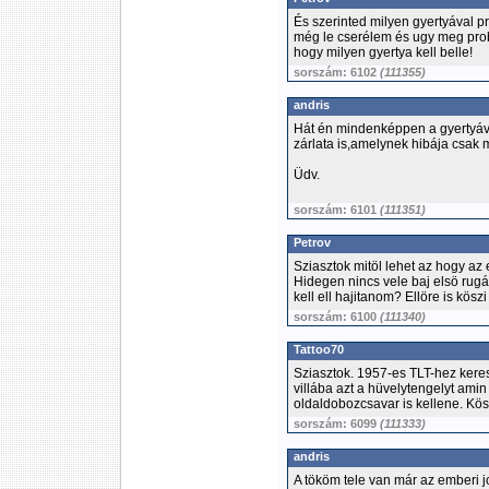
És szerinted milyen gyertyával 
még le cserélem és ugy meg pro
hogy milyen gyertya kell belle!
sorszám: 6102
(111355)
andris
Hát én mindenképpen a gyertyáv
zárlata is,amelynek hibája csak 
Üdv.
sorszám: 6101
(111351)
Petrov
Sziasztok mitöl lehet az hogy 
Hidegen nincs vele baj elsö rugás
kell ell hajitanom? Ellöre is köszi
sorszám: 6100
(111340)
Tattoo70
Sziasztok. 1957-es TLT-hez kere
villába azt a hüvelytengelyt ami
oldaldobozcsavar is kellene. Kösz
sorszám: 6099
(111333)
andris
A tököm tele van már az emberi 