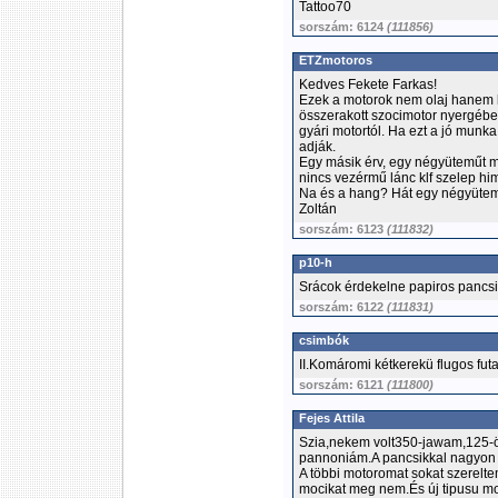
Tattoo70
sorszám: 6124
(111856)
ETZmotoros
Kedves Fekete Farkas!
Ezek a motorok nem olaj hanem be
összerakott szocimotor nyergéb
gyári motortól. Ha ezt a jó munka
adják.
Egy másik érv, egy négyüteműt mik
nincs vezérmű lánc klf szelep hi
Na és a hang? Hát egy négyütemű 
Zoltán
sorszám: 6123
(111832)
p10-h
Srácok érdekelne papiros pancsi 
sorszám: 6122
(111831)
csimbók
II.Komáromi kétkerekü flugos f
sorszám: 6121
(111800)
Fejes Attila
Szia,nekem volt350-jawam,125-ös
pannoniám.A pancsikkal nagyon k
A többi motoromat sokat szerelt
mocikat meg nem.És új tipusu mo