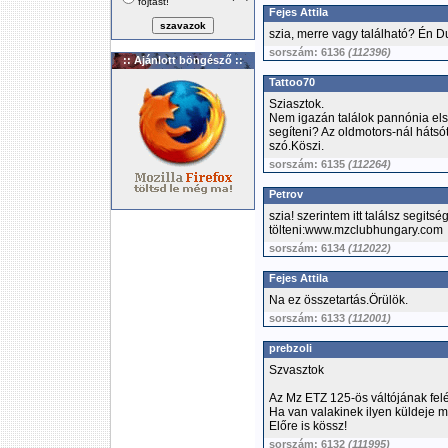
fojtást!
Fejes Attila
szia, merre vagy található? Én 
sorszám: 6136
(112396)
:: Ajánlott böngésző ::
Tattoo70
Sziasztok.
Nem igazán találok pannónia első 
segíteni? Az oldmotors-nál hátsót
szó.Köszi.
sorszám: 6135
(112264)
Petrov
szia! szerintem itt találsz segitsé
tölteni:www.mzclubhungary.com
sorszám: 6134
(112022)
Fejes Attila
Na ez összetartás.Örülök.
sorszám: 6133
(112001)
prebzoli
Szvasztok
Az Mz ETZ 125-ös váltójának fel
Ha van valakinek ilyen küldeje 
Előre is kössz!
sorszám: 6132
(111995)