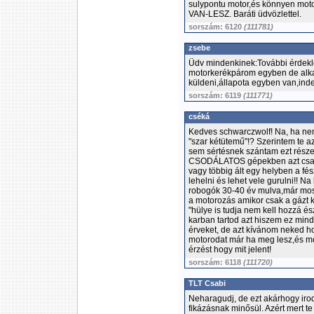
sulypontu motor,és könnyen moto
VAN-LESZ. Baráti üdvözlettel.
sorszám: 6120
(111781)
zsebe
Üdv mindenkinek:További érdek
motorkerékpárom egyben de alkat
küldeni,állapota egyben van,inde
sorszám: 6119
(111771)
cséká
Kedves schwarczwolf! Na, ha nem 
"szar kétütemű"!? Szerintem te a
sem sértésnek szántam ezt rész
CSODÁLATOS gépekben azt csak az
vagy többig ált egy helyben a fész
lehelni és lehet vele gurulni!! N
robogók 30-40 év mulva,már most
a motorozás amikor csak a gázt 
"hülye is tudja nem kell hozzá és
karban tartod azt hiszem ez min
érveket, de azt kívánom neked h
motorodat már ha meg lesz,és mo
érzést hogy mit jelent!
sorszám: 6118
(111720)
TLT Csabi
Neharagudj, de ezt akárhogy ir
fikázásnak minősül. Azért mert te