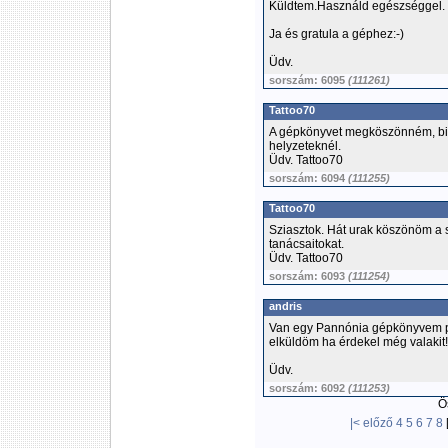
Küldtem.Használd egészséggel.
Ja és gratula a géphez:-)
Üdv.
sorszám: 6095
(111261)
Tattoo70
A gépkönyvet megköszönném, bi
helyzeteknél.
Üdv. Tattoo70
sorszám: 6094
(111255)
Tattoo70
Sziasztok. Hát urak köszönöm a
tanácsaitokat.
Üdv. Tattoo70
sorszám: 6093
(111254)
andris
Van egy Pannónia gépkönyvem p
elküldöm ha érdekel még valakit
Üdv.
sorszám: 6092
(111253)
Ös
|<
előző
4
5
6
7
8