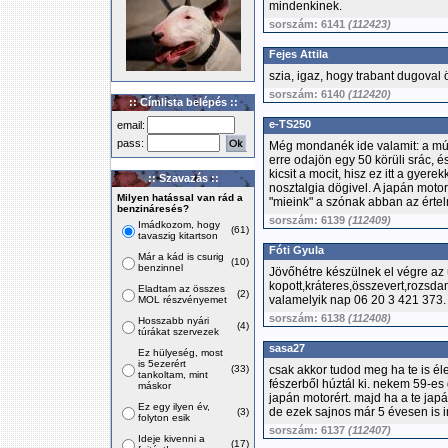
mindenkinek.
sorszám: 6141
(112423)
Fejes Attila
szia, igaz, hogy trabant dugoval
sorszám: 6140
(112420)
:: Címlista belépés ::
e-TS250
email:
pass:
Még mondanék ide valamit: a mú
erre odajön egy 50 körüli srác,
kicsit a mocit, hisz ez itt a gyer
:: Szavazás ::
nosztalgia dögivel. A japán moto
Milyen hatással van rád a
"mieink" a szónak abban az értel
benzináresés?
sorszám: 6139
(112409)
Imádkozom, hogy
(61)
tavaszig kitartson
Fóti Gyula
Már a kád is csurig
(10)
benzinnel
Jövőhétre készülnek el végre az ú
kopott,kráteres,összevert,rozsdam
Eladtam az összes
(2)
valamelyik nap 06 20 3 421 373.
MOL részvényemet
sorszám: 6138
(112408)
Hosszabb nyári
(4)
túrákat szervezek
sasa27
Ez hülyeség, most
is 5ezerért
(33)
csak akkor tudod meg ha te is él
tankoltam, mint
fészerből húztál ki. nekem 59-
máskor
japán motorért. majd ha a te jap
Ez egy ilyen év,
de ezek sajnos már 5 évesen is 
(3)
folyton esik
sorszám: 6137
(112407)
Ideje kivenni a
(17)