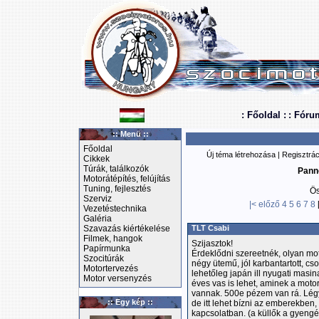
: Főoldal :
: Fóru
:: Menü ::
Főoldal
Új téma létrehozása
|
Regisztrác
Cikkek
Túrák, találkozók
Pann
Motorátépítés, felújítás
Tuning, fejlesztés
Ös
Szerviz
|<
előző
4
5
6
7
8
Vezetéstechnika
Galéria
Szavazás kiértékelése
TLT Csabi
Filmek, hangok
Szijasztok!
Papírmunka
Érdeklődni szereetnék, olyan mot
Szocitúrák
négy ütemű, jól karbantartott, cs
Motortervezés
lehetőleg japán ill nyugati masi
Motor versenyzés
éves vas is lehet, aminek a motor
vannak. 500e pézem van rá. Légy
:: Egy kép ::
de itt lehet bízni az emberekben,
kapcsolatban. (a küllők a gyengé