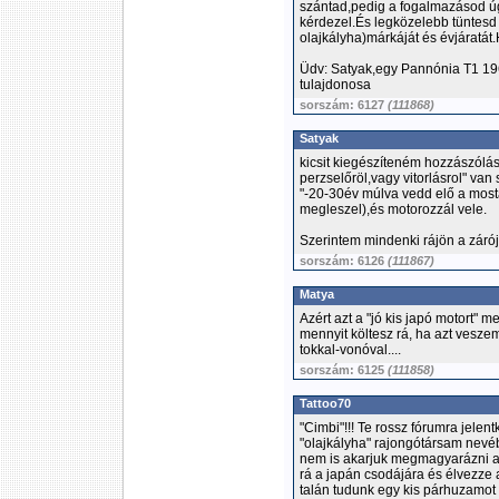
szántad,pedig a fogalmazásod úg
kérdezel.És legközelebb tüntesd 
olajkályha)márkáját és évjáratát.
Üdv: Satyak,egy Pannónia T1 19
tulajdonosa
sorszám: 6127
(111868)
Satyak
kicsit kiegészíteném hozzászóláso
perzselőröl,vagy vitorlásrol" van 
"-20-30év múlva vedd elő a most
megleszel),és motorozzál vele.
Szerintem mindenki rájön a záróje
sorszám: 6126
(111867)
Matya
Azért azt a "jó kis japó motort"
mennyit költesz rá, ha azt vesze
tokkal-vonóval....
sorszám: 6125
(111858)
Tattoo70
"Cimbi"!!! Te rossz fórumra jelen
"olajkályha" rajongótársam nevéb
nem is akarjuk megmagyarázni a 
rá a japán csodájára és élvezze 
talán tudunk egy kis párhuzamot 