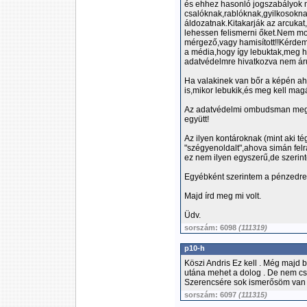
és ehhez hasonló jogszabályok 
csalóknak,rablóknak,gyilkosokn
áldozatnak.Kitakarják az arcukat
lehessen felismerni őket.Nem m
mérgező,vagy hamisított!!Kérdem
a média,hogy így lebuktak,meg ho
adatvédelmre hivatkozva nem árulh
Ha valakinek van bőr a képén ah
is,mikor lebukik,és meg kell mag
Az adatvédelmi ombudsman meg 
együtt!
Az ilyen kontároknak (mint aki té
"szégyenoldalt",ahova simán fel
ez nem ilyen egyszerű,de szerint
Egyébként szerintem a pénzedre 
Majd írd meg mi volt.
Üdv.
sorszám: 6098
(111319)
p10-h
Köszi Andris Ez kell . Még majd 
utána mehet a dolog . De nem c
Szerencsére sok ismerősöm van 
sorszám: 6097
(111315)