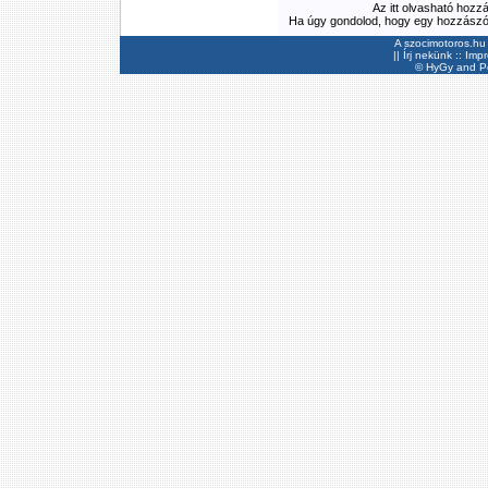
Az itt olvasható hozz
Ha úgy gondolod, hogy egy hozzászólás
A szocimotoros.hu 
||
Írj nekünk
::
Imp
©
HyGy
and Pee