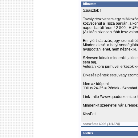
bibumm
Sziasztok !
Tavaly résztvettem egy találkoz
közvetlenül a Tisza partján, a kom
napot, baráti áron !! 2.500,- HUF
(Az idén biztosan több lesz valam
Ennyiért sátrazás, egy szomati é
Minden olcsó, a helyi vendéglátós
nyugodtan lehet, nem néznek ki.
Szivesen látnak mindenkit, akine
sem baj.
Veterán korú járművel érkezők k
Érkezés péntek este, vagy szomba
Idén az időpont :
Július 24-25 = Péntek - Szombat
Link : http://www.quadorzo.mlap.
Mindenkit szeretettel vár a rend
KissPeti
sorszám: 6096
(111278)
andris