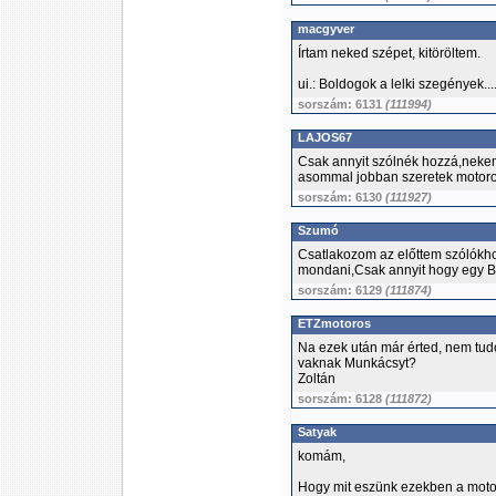
macgyver
Írtam neked szépet, kitöröltem.
ui.: Boldogok a lelki szegények.... 
sorszám: 6131
(111994)
LAJOS67
Csak annyit szólnék hozzá,neke
asommal jobban szeretek motor
sorszám: 6130
(111927)
Szumó
Csatlakozom az előttem szólókh
mondani,Csak annyit hogy egy B
sorszám: 6129
(111874)
ETZmotoros
Na ezek után már érted, nem tu
vaknak Munkácsyt?
Zoltán
sorszám: 6128
(111872)
Satyak
komám,
Hogy mit eszünk ezekben a mot