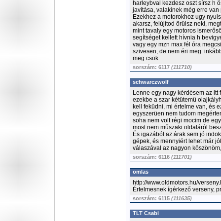
harleybval kezdesz oszt sírsz h 
javítása, valakinek még erre van
Ezekhez a motorokhoz ugy nyulsz
akarsz, felújítod örülsz neki, m
mint tavaly egy motoros ismerősö
segítséget kellett hívnia h bevig
vagy egy mzn max fél óra megcs
szivesen, de nem éri meg. inkább
meg csök
sorszám: 6117
(111710)
schwarczwolf
Lenne egy nagy kérdésem az itt 
ezekbe a szar kétütemü olajkály
kell feküdni, mi értelme van, és
egyszerüen nem tudom megérteni
soha nem volt régi mocim de egy
most nem műszaki oldaláról besz
És igazából az árak sem jó indok
gépek, és mennyiért lehet már jó
válaszával az nagyon köszönöm, 
sorszám: 6116
(111701)
omlas
http://www.oldmotors.hu/verseny
Értelmesnek ígérkező verseny, pr
sorszám: 6115
(111635)
TLT Csabi