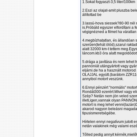
1.Sokat fogyaszt-3,5 liter/100km
2.Eszi az olajat-amit pluszba bel
állítottad be
3.lassú-hova siessek?80-90 nél 
is.Próbáld egyszer elfordítani a 
végignézned a filmet ha váratlan 
4.megbízhatatlan, és állandóan s
szerűen(tehát ölöd),szarul rakta
alatt 32000 km-t tettem meg.Egy
láncom.kb3 óra alatt megoldódot
5.drága a javítása és nem lehet 
pannóniát utángyártott vagy gyári
eljárni.de ha a használt motorod
OLAJJAL együtt.(barátom ZZR110
annyibol motort veszünk.
6.Ennyi pénzért "normális" motor
Rondát300 ezerért.MIvel vagy e
Szép? Netán nem jön veled szem
illeti,igen,vannak olyan PANNÓNI
motort is meg lehet venni(lazán
akarod nagyon beleásni magadat
tipusismeretségébe.
Hírtelen ennyi negatívum jutott 
netán valakinek még valami eszéb
Tőlled pedig annyit kérnék,mielőt