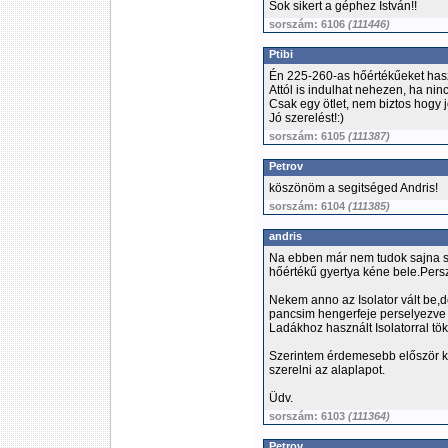
Sok sikert a géphez István!!
sorszám: 6106
(111446)
Ptibi
Én 225-260-as hőértékűeket has
Attól is indulhat nehezen, ha ninc
Csak egy ötlet, nem biztos hogy j
Jó szerelést!:)
sorszám: 6105
(111387)
Petrov
köszönöm a segitséged Andris!
sorszám: 6104
(111385)
andris
Na ebben már nem tudok sajna s
hőértékű gyertya kéne bele.Persz
Nekem anno az Isolator vált be,
pancsim hengerfeje perselyezve 
Ladákhoz használt Isolatorral tö
Szerintem érdemesebb először ki
szerelni az alaplapot.
Üdv.
sorszám: 6103
(111364)
Petrov