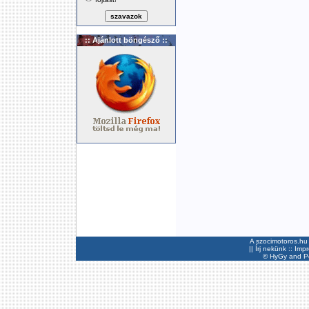
:: Ajánlott böngésző ::
A szocimotoros.hu 
||
Írj nekünk
::
Imp
©
HyGy
and Pee