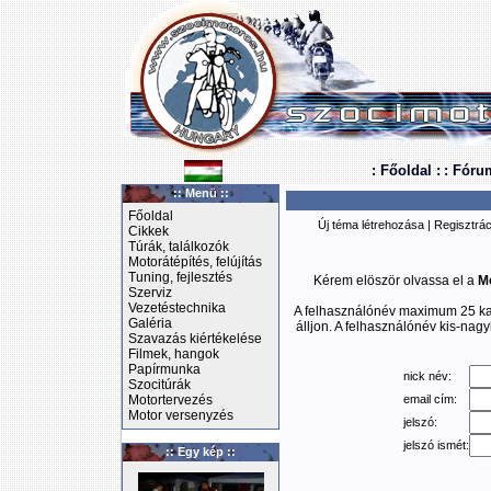
: Főoldal :
: Fóru
:: Menü ::
Főoldal
Új téma létrehozása
|
Regisztrác
Cikkek
Túrák, találkozók
Motorátépítés, felújítás
Tuning, fejlesztés
Kérem elöször olvassa el a
M
Szerviz
Vezetéstechnika
A felhasználónév maximum 25 kar
Galéria
álljon. A felhasználónév kis-nagy
Szavazás kiértékelése
Filmek, hangok
Papírmunka
nick név:
Szocitúrák
Motortervezés
email cím:
Motor versenyzés
jelszó:
jelszó ismét:
:: Egy kép ::