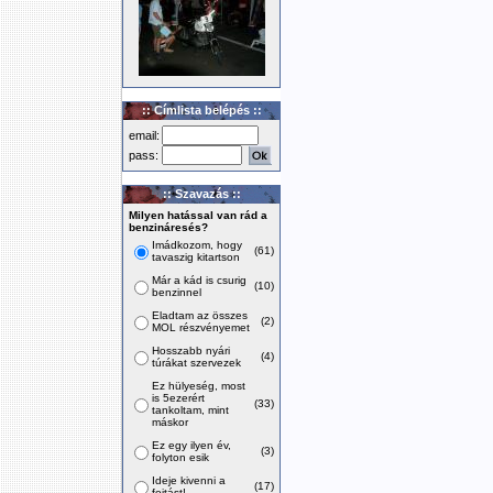
:: Címlista belépés ::
email:
pass:
:: Szavazás ::
Milyen hatással van rád a
benzináresés?
Imádkozom, hogy
(61)
tavaszig kitartson
Már a kád is csurig
(10)
benzinnel
Eladtam az összes
(2)
MOL részvényemet
Hosszabb nyári
(4)
túrákat szervezek
Ez hülyeség, most
is 5ezerért
(33)
tankoltam, mint
máskor
Ez egy ilyen év,
(3)
folyton esik
Ideje kivenni a
(17)
fojtást!