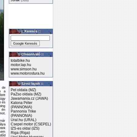
Junak
(318)
:: Keresés ::
:: Olvasnivaló ::
totalbike.hu
motor.lap.hu
www.simson.hu
www.motorostura.hu
:: Szoci lapok ::
, de
Pet oldala (MZ)
m a
PaZso oldala (MZ)
tett
Jawamania.cz (JAWA)
 úgy
m és
Katona Péter
ping
(PANNONIA)
, én
Pannonia Trike
mot.
(PANNONIA)
Ural.hu (URAL)
 már
Csepel motor (CSEPEL)
álya
ntek
IZS-es oldal (IZS)
 sem
Riga (Riga)
időd