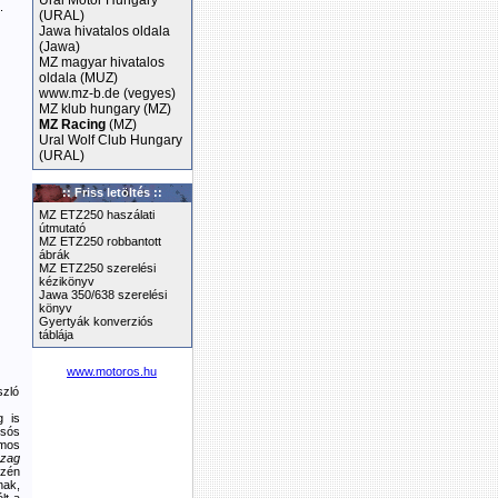
Ural Motor Hungary
.
(URAL)
Jawa hivatalos oldala
(Jawa)
MZ magyar hivatalos
oldala (MUZ)
www.mz-b.de (vegyes)
MZ klub hungary (MZ)
MZ Racing
(MZ)
Ural Wolf Club Hungary
(URAL)
:: Friss letöltés ::
MZ ETZ250 haszálati
útmutató
MZ ETZ250 robbantott
ábrák
MZ ETZ250 szerelési
kézikönyv
Jawa 350/638 szerelési
könyv
Gyertyák konverziós
táblája
www.motoros.hu
szló
g is
 sós
ámos
zag
szén
nak,