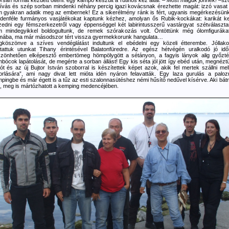
rsan formát kezdett ölteni: egy kampó készült a rutinos kéz által.
– Most maguk jönnek!
–szó
hívás és szép sorban mindenki néhány percig igazi kovácsnak érezhette magát: izzó vasat 
 gyakran adatik meg az embernek! Ez a sikerélmény ránk is fért, ugyanis megérkezésün
denféle furmányos vasjátékokat kaptunk kézhez, amolyan ős Rubik-kockákat: karikát kel
zedni egy fémszerkezetről vagy éppenséggel két labirintusszerű vastárgyat szétválaszt
 mindegyikkel boldogultunk, de remek szórakozás volt. Öntöttünk még ólomfiguráka
mába, ma már másodszor tért vissza gyermekkorunk hangulata…
köszönve a szíves vendéglátást indultunk el ebédelni egy közeli étterembe. Jóllako
ytattuk utunkat Tihany érintésével Balatonfüredre. Az egész hétvégén uralkodó jó id
zönhetően elképesztő embertömeg hömpölygött a sétányon, a fagyis lányok alig győzt
bócok lapátolását, de megérte a sorban állást! Egy kis séta jól jött így ebéd után, megnézt
ót és az új Bujtor István szoborral is készítettek képet azok, akik fel mertek szállni mel
torlására”, ami nagy divat lett mióta idén nyáron felavatták. Egy laza gurulás a paloz
pingbe és már égett is a tűz az esti szalonnasütéshez némi hűsítő nedűvel kísérve. Aki bát
t, meg is mártózhatott a kemping medencéjében.