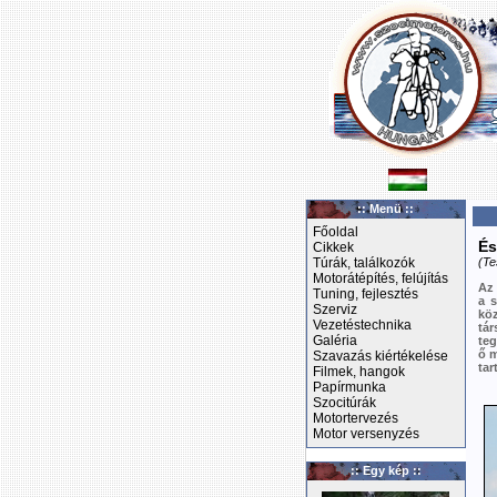
:: Menü ::
Főoldal
És
Cikkek
Túrák, találkozók
(Te
Motorátépítés, felújítás
Az 
Tuning, fejlesztés
a 
Szerviz
köz
Vezetéstechnika
tár
Galéria
teg
ő m
Szavazás kiértékelése
tar
Filmek, hangok
Papírmunka
Szocitúrák
Motortervezés
Motor versenyzés
:: Egy kép ::