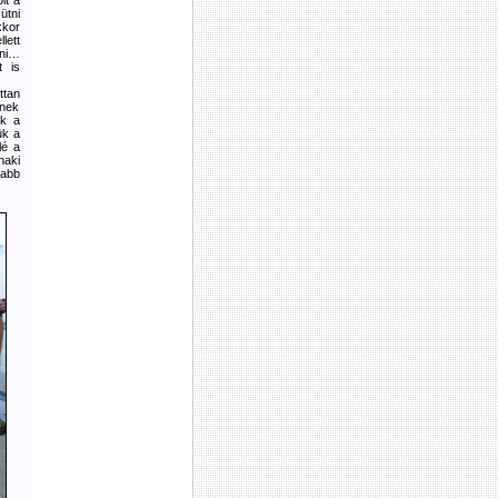
lt a
ütni
kkor
lett
ani…
t is
ttan
őnek
ék a
ük a
lé a
naki
rabb