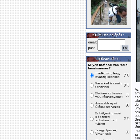
:: Címlista belépés ::
email:
pass:
:: Szavazás ::
Milyen hatással van rád a
benzináresés?
Imádkozom, hogy
(61)
tavaszig kitartson
Már a kád is csurig
(10)
benzinnel
Az 
am
Eladtam az összes
(2)
MOL részvényemet
sze
lak
Hosszabb nyári
dön
(4)
túrákat szervezek
úgy
bek
Ez hülyeség, most
ped
is 5ezerért
(33)
Bes
tankoltam, mint
Sz
máskor
lát
Ez egy ilyen év,
meg
(3)
folyton esik
az 
elh