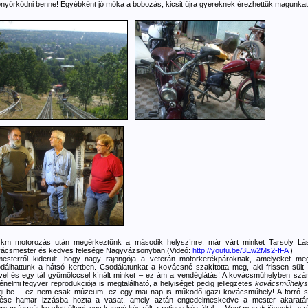
nyörködni benne! Egyébként jó móka a bobozás, kicsit újra gyereknek érezhettük magunkat
km motorozás után megérkeztünk a második helyszínre: már várt minket Tarsoly Lá
ácsmester és kedves felesége Nagyvázsonyban.(Videó:
http://youtu.be/3Ew2Ms2-fFA
)
esterről kiderült, hogy nagy rajongója a veterán motorkerékpároknak, amelyeket me
dálhattunk a hátsó kertben. Csodálatunkat a kovácsné szakította meg, aki frissen sült
livel és egy tál gyümölccsel kínált minket – ez ám a vendéglátás! A kovácsműhelyben sz
ténelmi fegyver reprodukciója is megtalálható, a helyiséget pedig jellegzetes
kovácsműhelys
gi be – ez nem csak múzeum, ez egy mai nap is működő igazi kovácsműhely! A forró 
lése hamar izzásba hozta a vasat, amely aztán engedelmeskedve a mester akaratá