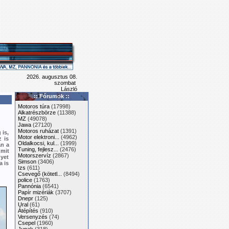
2026. augusztus 08.
szombat
László
:: Fórumok ::
Motoros túra
(17998)
Alkatrészbörze
(11388)
MZ
(49078)
Jawa
(27120)
Motoros ruházat
(1391)
 is,
Motor elektroni...
(4962)
 is
Oldalkocsi, kul...
(1999)
án a
Tuning, fejlesz...
(2476)
 mit
Motorszervíz
(2867)
gyet
Simson
(3406)
a is
Izs
(611)
Csevegő (kötetl...
(8494)
police
(1763)
Pannónia
(6541)
Papír mizériák
(3707)
Dnepr
(125)
Ural
(61)
Átépítés
(910)
Versenyzés
(74)
Csepel
(1960)