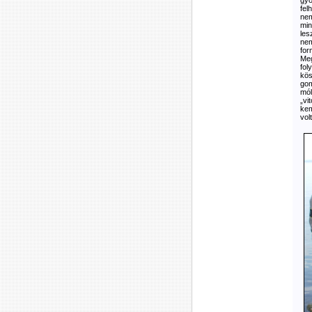
gyo
fel
nem
min
les
nem
for
Meg
fol
kös
gom
mól
„vi
kem
vol