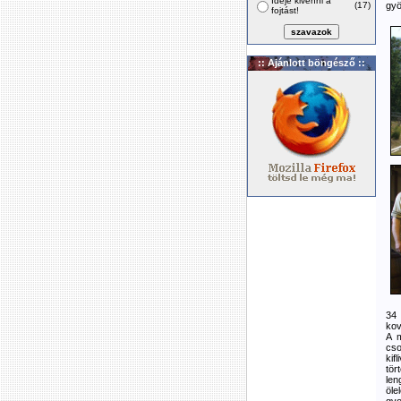
Ideje kivenni a
(17)
gyö
fojtást!
:: Ajánlott böngésző ::
34 
kov
A m
cso
kif
tör
len
öle