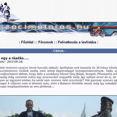
: Főoldal :
: Fórumok :
: Feliratkozás a levlistára :
- Cikkek -
 egy a ráadás.....
sho - 2013-09-14)
idei motoros szezon kicsit furcsán alakult: áprilisban volt havazás és 30 fokos hőség
szocimotoros túráink pedig nem lettek éppenséggel tömegrendezvények. Talán ez
rejátszhatott abban, hogy idén a szokásos három túra (Bánk, Szeged, Pilismarót) ut
saság még szeretett volna egy szezonzáró negyedik túrát. Így voltam ezzel én is, de
yen az egyszeri ember, ha senki sem szervez neki szocitúrát? Hát gyorsan szervez e
aga! A célpont nem is lehetett más, mint a Balaton-felvidék, amely még így sokadjár
togat meglepetéseket az erre járóknak…