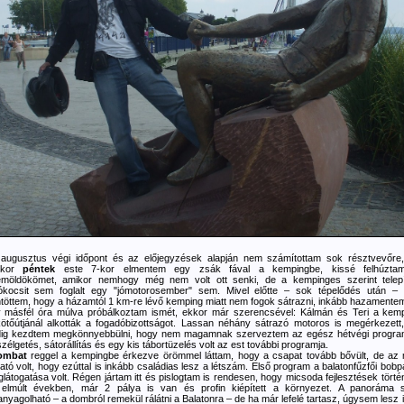
augusztus végi időpont és az előjegyzések alapján nem számítottam sok résztvevőre
ikor
péntek
este 7-kor elmentem egy zsák fával a kempingbe, kissé felhúzta
möldökömet, amikor nemhogy még nem volt ott senki, de a kempinges szerint telepí
ókocsit sem foglalt egy "jómotorosember" sem. Mivel előtte – sok tépelődés után –
töttem, hogy a házamtól 1 km-re lévő kemping miatt nem fogok sátrazni, inkább hazamente
 másfél óra múlva próbálkoztam ismét, ekkor már szerencsével: Kálmán és Teri a kem
ötőútjánál alkották a fogadóbizottságot. Lassan néhány sátrazó motoros is megérkezett
ig kezdtem megkönnyebbülni, hogy nem magamnak szerveztem az egész hétvégi progra
zélgetés, sátorállítás és egy kis tábortüzelés volt az est további programja.
ombat
reggel a kempingbe érkezve örömmel láttam, hogy a csapat tovább bővült, de az
ható volt, hogy ezúttal is inkább családias lesz a létszám. Első program a balatonfűzfői bobp
látogatása volt. Régen jártam itt és pislogtam is rendesen, hogy micsoda fejlesztések törté
elmúlt években, már 2 pálya is van és profin kiépített a környezet. A panoráma
anyagolható – a dombról remekül rálátni a Balatonra – de ha már lefelé tartasz, úgysem lesz 