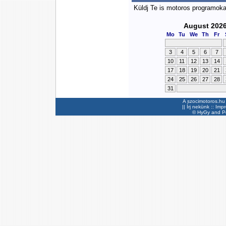
Küldj Te is motoros programok
August 202
Mo
Tu
We
Th
Fr
3
4
5
6
7
10
11
12
13
14
17
18
19
20
21
24
25
26
27
28
31
A szocimotoros.hu 
||
Írj nekünk
::
Imp
©
HyGy
and Pee