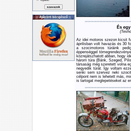
:: Ajánlott böngésző ::
És egy 
(Tesho
Az idei motoros szezon kicsit fu
áprilisban volt havazás és 30 f
a szocimotoros túráink pedi
éppenséggel tömegrendezvények
közrejátszhatott abban, hogy i
három túra (Bánk, Szeged, Pili
társaság még szeretett volna e
negyedik túrát. Így voltam ezz
senki sem szervez neki szoci
célpont nem is lehetett más, mi
is tartogat meglepetéseket az e