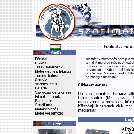
: Főoldal :
: Fóru
:: Menü ::
Főoldal
Mottó:
"A motorozás nem pusztán
annál. A motoros más szemszögbő
Cikkek
autóvezető. Itt minden a vezetőtől
Túrák, találkozók
egyéniség - szabad, szilaj és le
Motorátépítés, felújítás
problémáin. Másrészt előfordulha
Tuning, fejlesztés
és mindig sebezhető."
Szerviz
Vezetéstechnika
Cikkeket várunk!
Galéria
Szavazás kiértékelése
Ha van bármiféle
felhasznál
Filmek, hangok
fejlesztésetek (MZ, Jawa, P
Papírmunka
megosztanátok másokkal, küldj
Szocitúrák
Köszönjük
azoknak akik már k
Motortervezés
megtartják.
Motor versenyzés
- Leg
:: Egy kép ::
Kütyü
(Tesho 