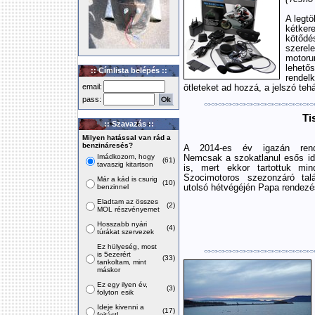
A legt
kétker
kötőd
szerel
motoru
lehető
:: Címlista belépés ::
rendel
email:
ötleteket ad hozzá, a jelszó tehá
pass:
Ti
:: Szavazás ::
Milyen hatással van rád a
benzináresés?
A 2014-es év igazán rendh
Imádkozom, hogy
Nemcsak a szokatlanul esős idő
(61)
tavaszig kitartson
is, mert ekkor tartottuk min
Szocimotoros szezonzáró talá
Már a kád is csurig
(10)
benzinnel
utolsó hétvégéjén Papa rendezé
Eladtam az összes
(2)
MOL részvényemet
Hosszabb nyári
(4)
túrákat szervezek
Ez hülyeség, most
is 5ezerért
(33)
tankoltam, mint
máskor
Ez egy ilyen év,
(3)
folyton esik
Ideje kivenni a
(17)
fojtást!