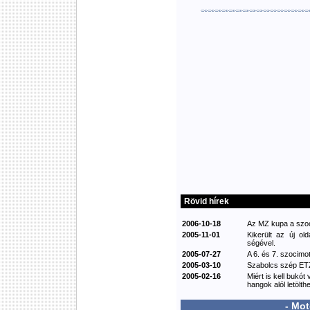
Rövid hírek
2006-10-18
Az MZ kupa a szoci
2005-11-01
Kikerült az új ol
ségével.
2005-07-27
A 6. és 7. szocimot
2005-03-10
Szabolcs szép ETZ
2005-02-16
Miért is kell bukót
hangok alól letölthe
- Mo