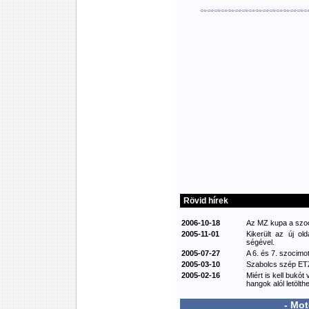
Rövid hírek
2006-10-18
Az MZ kupa a szoci
2005-11-01
Kikerült az új ol
ségével.
2005-07-27
A 6. és 7. szocimot
2005-03-10
Szabolcs szép ETZ
2005-02-16
Miért is kell bukót
hangok alól letölthe
- Mo