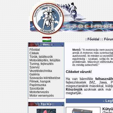
: Főoldal :
: Fóru
:: Menü ::
Főoldal
Mottó:
"A motorozás nem pusztán
annál. A motoros más szemszögbő
Cikkek
autóvezető. Itt minden a vezetőtől
Túrák, találkozók
egyéniség - szabad, szilaj és le
Motorátépítés, felújítás
problémáin. Másrészt előfordulha
Tuning, fejlesztés
és mindig sebezhető."
Szerviz
Vezetéstechnika
Cikkeket várunk!
Galéria
Szavazás kiértékelése
Ha van bármiféle
felhasznál
Filmek, hangok
fejlesztésetek (MZ, Jawa, P
Papírmunka
megosztanátok másokkal, küldj
Szocitúrák
Köszönjük
azoknak akik már k
Motortervezés
megtartják.
Motor versenyzés
- Leg
:: Egy kép ::
Kütyü
(Tesho 