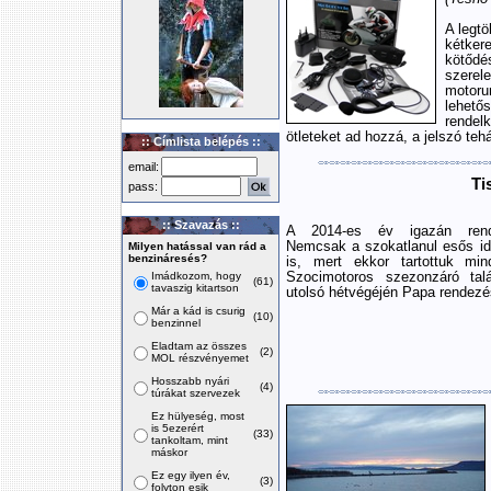
A legt
kétker
kötőd
szerel
motoru
lehető
rendel
ötleteket ad hozzá, a jelszó tehá
:: Címlista belépés ::
email:
Ti
pass:
:: Szavazás ::
A 2014-es év igazán rendh
Nemcsak a szokatlanul esős idő
Milyen hatással van rád a
benzináresés?
is, mert ekkor tartottuk min
Imádkozom, hogy
Szocimotoros szezonzáró talá
(61)
tavaszig kitartson
utolsó hétvégéjén Papa rendezé
Már a kád is csurig
(10)
benzinnel
Eladtam az összes
(2)
MOL részvényemet
Hosszabb nyári
(4)
túrákat szervezek
Ez hülyeség, most
is 5ezerért
(33)
tankoltam, mint
máskor
Ez egy ilyen év,
(3)
folyton esik