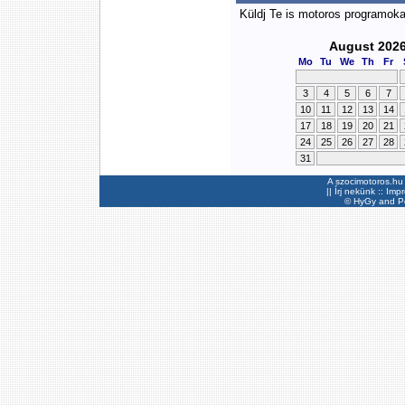
Küldj Te is motoros programok
August 202
Mo
Tu
We
Th
Fr
3
4
5
6
7
10
11
12
13
14
17
18
19
20
21
24
25
26
27
28
31
A szocimotoros.hu 
||
Írj nekünk
::
Imp
©
HyGy
and Pee