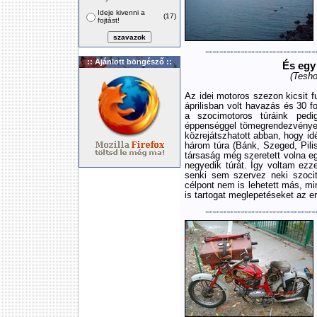
Ideje kivenni a
(17)
fojtást!
:: Ajánlott böngésző ::
És egy 
(Tesho
Az idei motoros szezon kicsit fu
áprilisban volt havazás és 30 f
a szocimotoros túráink pedi
éppenséggel tömegrendezvények
közrejátszhatott abban, hogy i
három túra (Bánk, Szeged, Pili
társaság még szeretett volna e
negyedik túrát. Így voltam ezz
senki sem szervez neki szoci
célpont nem is lehetett más, mi
is tartogat meglepetéseket az e