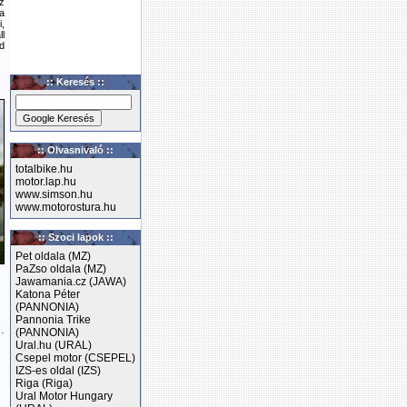
z
a
,
l
d
:: Keresés ::
:: Olvasnivaló ::
totalbike.hu
motor.lap.hu
www.simson.hu
www.motorostura.hu
:: Szoci lapok ::
Pet oldala (MZ)
PaZso oldala (MZ)
Jawamania.cz (JAWA)
Katona Péter
(PANNONIA)
Pannonia Trike
…
(PANNONIA)
Ural.hu (URAL)
Csepel motor (CSEPEL)
IZS-es oldal (IZS)
Riga (Riga)
Ural Motor Hungary