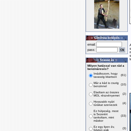
:: Címlista belépés ::
email:
s
pass:
t
:: Szavazás ::
Milyen hatással van rád a
benzináresés?
Imádkozom, hogy
(61)
tavaszig kitartson
Már a kád is csurig
(10)
benzinnel
Eladtam az összes
(2)
MOL részvényemet
Hosszabb nyári
(4)
túrákat szervezek
Ez hülyeség, most
is 5ezerért
(33)
tankoltam, mint
máskor
Ez egy ilyen év,
(3)
folyton esik