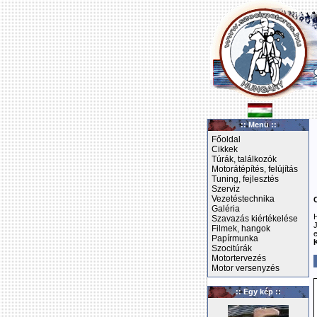
:: Menü ::
Főoldal
Cikkek
Túrák, találkozók
Motorátépítés, felújítás
Tuning, fejlesztés
Szerviz
Vezetéstechnika
Galéria
Szavazás kiértékelése
Filmek, hangok
Papírmunka
Szocitúrák
Motortervezés
Motor versenyzés
:: Egy kép ::