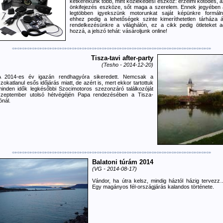
kétkerekűnk több, mint közlekedési eszköz: érzelmi kötődés, a
önkifejezés eszköze, sőt maga a szerelem. Ennek jegyében 
legtöbben igyekszünk motorunkat saját képünkre formálni
ehhez pedig a lehetőségek szinte kimeríthetetlen tárháza ál
rendelkezésünkre a világhálón, ez a cikk pedig ötleteket a
hozzá, a jelszó tehát: vásároljunk online!
Tisza-tavi after-party
(Tesho - 2014-12-20)
A 2014-es év igazán rendhagyóra sikeredett. Nemcsak a
zokatlanul esős időjárás miatt, de azért is, mert ekkor tartottuk
minden idők legkésőbbi Szocimotoros szezonzáró találkozóját
szeptember utolsó hétvégéjén Papa rendezésében a Tisza-
ónál.
Balatoni túrám 2014
(VG - 2014-08-17)
Vándor, ha útra kelsz, mindig háztól házig tervezz
Egy magányos fél-országjárás kalandos története.