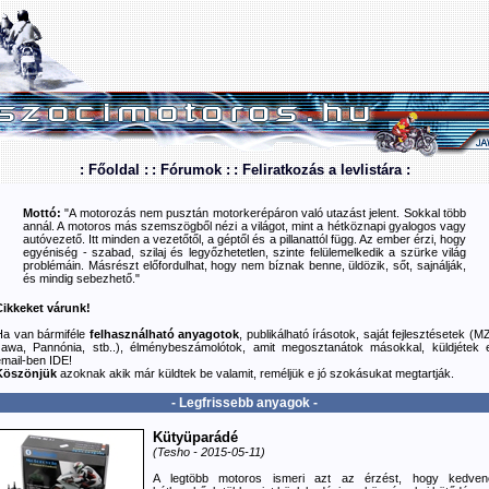
: Főoldal :
: Fórumok :
: Feliratkozás a levlistára :
Mottó:
"A motorozás nem pusztán motorkerépáron való utazást jelent. Sokkal több
annál. A motoros más szemszögből nézi a világot, mint a hétköznapi gyalogos vagy
autóvezető. Itt minden a vezetőtől, a géptől és a pillanattól függ. Az ember érzi, hogy
egyéniség - szabad, szilaj és legyőzhetetlen, szinte felülemelkedik a szürke világ
problémáin. Másrészt előfordulhat, hogy nem bíznak benne, üldözik, sőt, sajnálják,
és mindig sebezhető."
Cikkeket várunk!
Ha van bármiféle
felhasználható anyagotok
, publikálható írásotok, saját fejlesztésetek (M
Jawa, Pannónia, stb..), élménybeszámolótok, amit megosztanátok másokkal, küldjétek e
email-ben
IDE
!
Köszönjük
azoknak akik már küldtek be valamit, reméljük e jó szokásukat megtartják.
- Legfrissebb anyagok -
Kütyüparádé
(Tesho - 2015-05-11)
A legtöbb motoros ismeri azt az érzést, hogy kedven