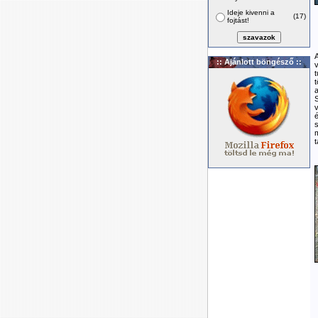
Ideje kivenni a
(17)
fojtást!
A
:: Ajánlott böngésző ::