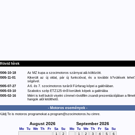
Rövid hírek
2006-10-18
Az MZ kupa a szocimotoros szárnyai alá költözött.
2005-11-01
Kikerült az új oldal, pár új funkcióval, és a további b?vülések lehet
ségével.
2005-07-27
A 6. és 7. szocimotoros turáról Fúrfarag képei a galériában.
2005-03-10
Szabolcs szép ETZ125-éről kerültek képek a galériába
2005-02-16
Miért is kell bukót viselni címmel rövidfilm zsandi prezentációjában a filme
hangok alól letölthető.
- Motoros események -
Küldj Te is motoros programokat a program@szocimotoros.hu cimre.
August 2026
September 2026
Mo
Tu
We
Th
Fr
Sa
Su
Mo
Tu
We
Th
Fr
Sa
Su
1
2
1
2
3
4
5
6