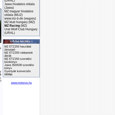
(URAL)
Jawa hivatalos oldala
(Jawa)
MZ magyar hivatalos
oldala (MUZ)
www.mz-b.de (vegyes)
MZ klub hungary (MZ)
MZ Racing
(MZ)
Ural Wolf Club Hungary
(URAL)
:: Friss letöltés ::
MZ ETZ250 haszálati
s
útmutató
MZ ETZ250 robbantott
ábrák
MZ ETZ250 szerelési
kézikönyv
Jawa 350/638 szerelési
könyv
Gyertyák konverziós
y
táblája
it
,
t
www.motoros.hu