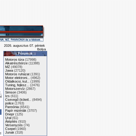
2026. augusztus 07. péntek
Ibolya
:: Fórumok ::
Motoros túra
(17998)
Alkatrészbörze
(11388)
MZ
(49078)
Jawa
(27120)
Motoros ruházat
(1391)
Motor elektroni...
(4962)
Oldalkocsi, kul...
(1999)
Tuning, fejlesz...
(2476)
Motorszervíz
(2867)
Simson
(3406)
Z,
Izs
(611)
l
Csevegő (kötetl...
(8494)
police
(1763)
Pannónia
(6541)
Papír mizériák
(3707)
Dnepr
(125)
Ural
(61)
Átépítés
(910)
Versenyzés
(74)
Csepel
(1960)
Junak
(318)
c