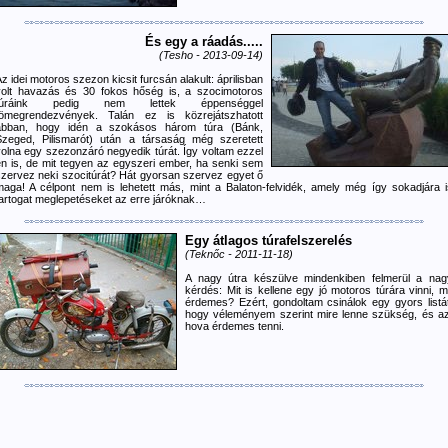
És egy a ráadás.....
(Tesho - 2013-09-14)
z idei motoros szezon kicsit furcsán alakult: áprilisban
volt havazás és 30 fokos hőség is, a szocimotoros
túráink pedig nem lettek éppenséggel
tömegrendezvények. Talán ez is közrejátszhatott
abban, hogy idén a szokásos három túra (Bánk,
Szeged, Pilismarót) után a társaság még szeretett
volna egy szezonzáró negyedik túrát. Így voltam ezzel
én is, de mit tegyen az egyszeri ember, ha senki sem
szervez neki szocitúrát? Hát gyorsan szervez egyet ő
maga! A célpont nem is lehetett más, mint a Balaton-felvidék, amely még így sokadjára i
tartogat meglepetéseket az erre járóknak…
Egy átlagos túrafelszerelés
(Teknőc - 2011-11-18)
A nagy útra készülve mindenkiben felmerül a nag
kérdés: Mit is kellene egy jó motoros túrára vinni, m
érdemes? Ezért, gondoltam csinálok egy gyors listát
hogy véleményem szerint mire lenne szükség, és az
hova érdemes tenni.